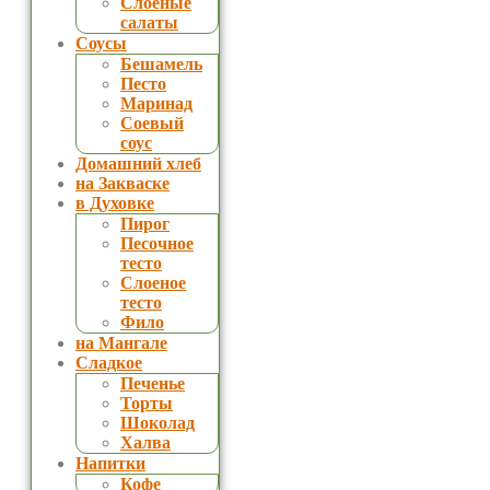
Слоеные
салаты
Соусы
Бешамель
Песто
Маринад
Соевый
соус
Домашний хлеб
на Закваске
в Духовке
Пирог
Песочное
тесто
Слоеное
тесто
Фило
на Мангале
Сладкое
Печенье
Торты
Шоколад
Халва
Напитки
Кофе