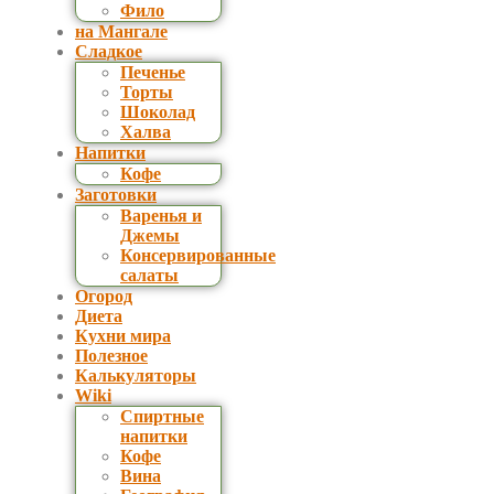
Фило
на Мангале
Сладкое
Печенье
Торты
Шоколад
Халва
Напитки
Кофе
Заготовки
Варенья и
Джемы
Консервированные
салаты
Огород
Диета
Кухни мира
Полезное
Калькуляторы
Wiki
Спиртные
напитки
Кофе
Вина