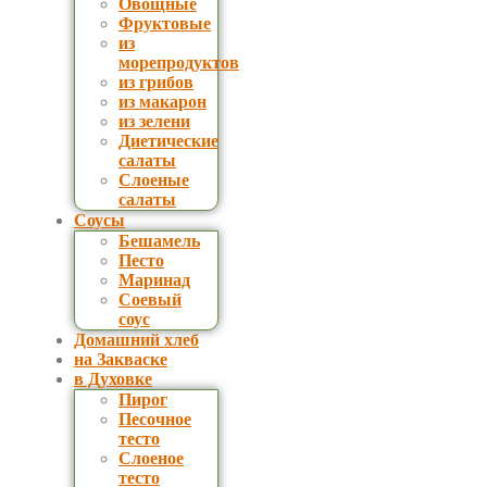
Овощные
Фруктовые
из
морепродуктов
из грибов
из макарон
из зелени
Диетические
салаты
Слоеные
салаты
Соусы
Бешамель
Песто
Маринад
Соевый
соус
Домашний хлеб
на Закваске
в Духовке
Пирог
Песочное
тесто
Слоеное
тесто