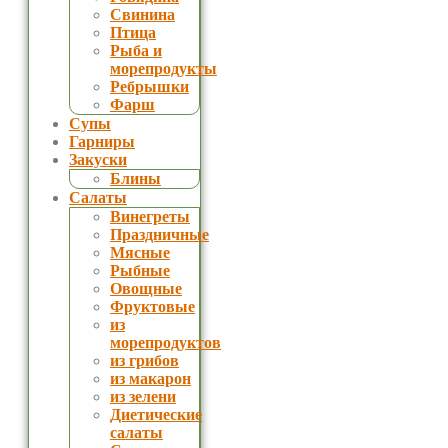
Свинина
Птица
Рыба и
морепродукты
Ребрышки
Фарш
Супы
Гарниры
Закуски
Блины
Салаты
Винегреты
Праздничные
Мясные
Рыбные
Овощные
Фруктовые
из
морепродуктов
из грибов
из макарон
из зелени
Диетические
салаты