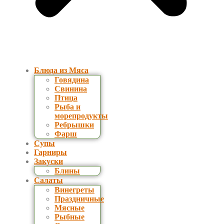
Блюда из Мяса
Говядина
Свинина
Птица
Рыба и
морепродукты
Ребрышки
Фарш
Супы
Гарниры
Закуски
Блины
Салаты
Винегреты
Праздничные
Мясные
Рыбные