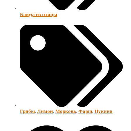
Блюда из птицы
Грибы
,
Лимон
,
Морковь
,
Фарш
,
Цукини