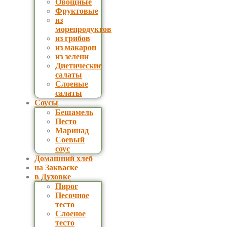
Овощные
Фруктовые
из
морепродуктов
из грибов
из макарон
из зелени
Диетические
салаты
Слоеные
салаты
Соусы
Бешамель
Песто
Маринад
Соевый
соус
Домашний хлеб
на Закваске
в Духовке
Пирог
Песочное
тесто
Слоеное
тесто