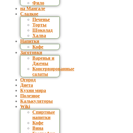
Фило
на Мангале
Сладкое
Печенье
Торты
Шоколад
Халва
Напитки
Кофе
Заготовки
Варенья и
Джемы
Консервированные
салаты
Огород
Диета
Кухни мира
Полезное
Калькуляторы
Wiki
Спиртные
напитки
Кофе
Вина