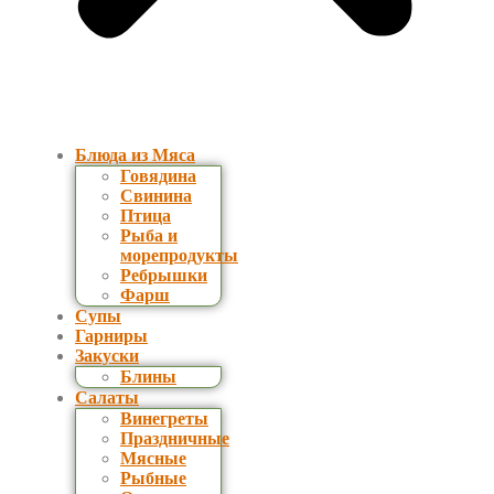
Блюда из Мяса
Говядина
Свинина
Птица
Рыба и
морепродукты
Ребрышки
Фарш
Супы
Гарниры
Закуски
Блины
Салаты
Винегреты
Праздничные
Мясные
Рыбные