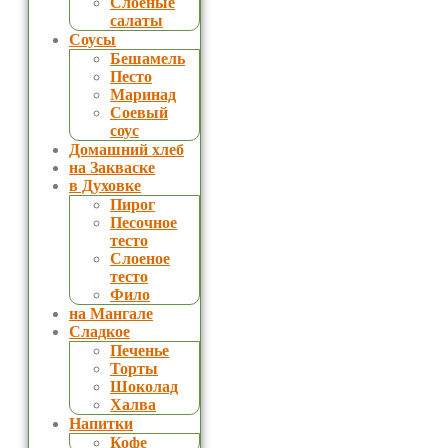
Слоеные
салаты
Соусы
Бешамель
Песто
Маринад
Соевый
соус
Домашний хлеб
на Закваске
в Духовке
Пирог
Песочное
тесто
Слоеное
тесто
Фило
на Мангале
Сладкое
Печенье
Торты
Шоколад
Халва
Напитки
Кофе