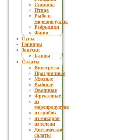
Свинина
Птица
Рыба и
морепродукты
Ребрышки
Фарш
Супы
Гарниры
Закуски
Блины
Салаты
Винегреты
Праздничные
Мясные
Рыбные
Овощные
Фруктовые
из
морепродуктов
из грибов
из макарон
из зелени
Диетические
салаты