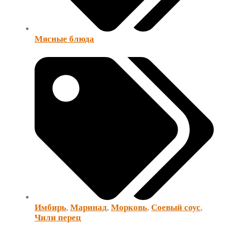
Мясные блюда
Имбирь
,
Маринад
,
Морковь
,
Соевый соус
,
Чили перец