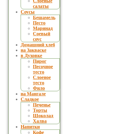
Слоеные
салаты
Соусы
Бешамель
Песто
Маринад
Соевый
соус
Домашний хлеб
на Закваске
в Духовке
Пирог
Песочное
тесто
Слоеное
тесто
Фило
на Мангале
Сладкое
Печенье
Торты
Шоколад
Халва
Напитки
Кофе