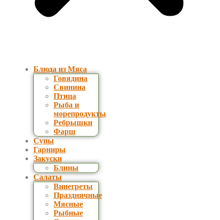
Блюда из Мяса
Говядина
Свинина
Птица
Рыба и
морепродукты
Ребрышки
Фарш
Супы
Гарниры
Закуски
Блины
Салаты
Винегреты
Праздничные
Мясные
Рыбные