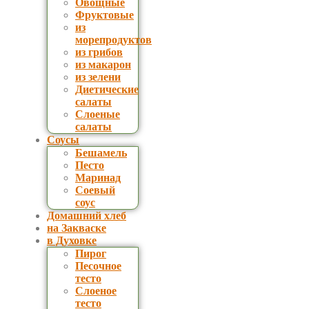
Овощные
Фруктовые
из
морепродуктов
из грибов
из макарон
из зелени
Диетические
салаты
Слоеные
салаты
Соусы
Бешамель
Песто
Маринад
Соевый
соус
Домашний хлеб
на Закваске
в Духовке
Пирог
Песочное
тесто
Слоеное
тесто