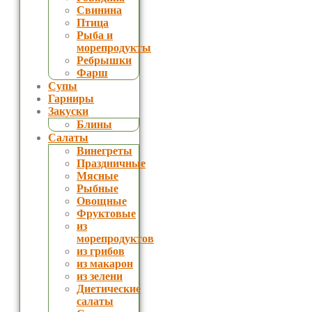
Свинина
Птица
Рыба и
морепродукты
Ребрышки
Фарш
Супы
Гарниры
Закуски
Блины
Салаты
Винегреты
Праздничные
Мясные
Рыбные
Овощные
Фруктовые
из
морепродуктов
из грибов
из макарон
из зелени
Диетические
салаты