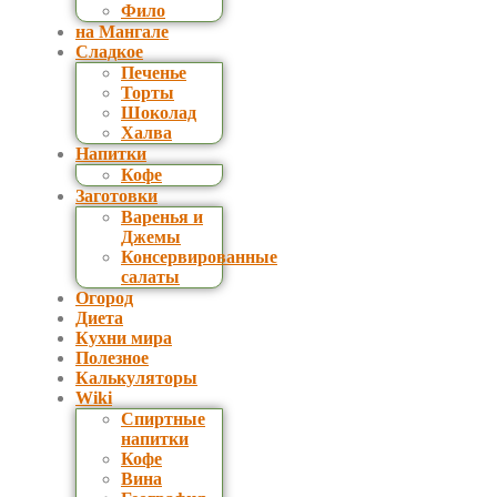
Фило
на Мангале
Сладкое
Печенье
Торты
Шоколад
Халва
Напитки
Кофе
Заготовки
Варенья и
Джемы
Консервированные
салаты
Огород
Диета
Кухни мира
Полезное
Калькуляторы
Wiki
Спиртные
напитки
Кофе
Вина