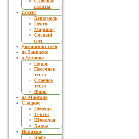
Слоеные
салаты
Соусы
Бешамель
Песто
Маринад
Соевый
соус
Домашний хлеб
на Закваске
в Духовке
Пирог
Песочное
тесто
Слоеное
тесто
Фило
на Мангале
Сладкое
Печенье
Торты
Шоколад
Халва
Напитки
Кофе