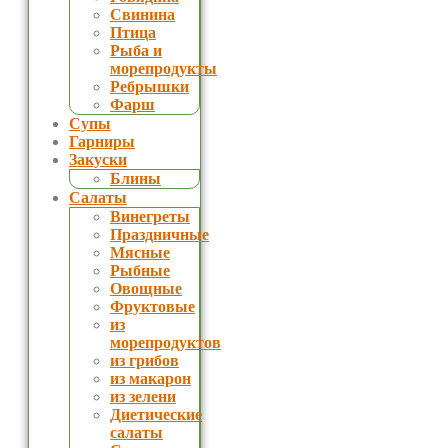
Свинина
Птица
Рыба и
морепродукты
Ребрышки
Фарш
Супы
Гарниры
Закуски
Блины
Салаты
Винегреты
Праздничные
Мясные
Рыбные
Овощные
Фруктовые
из
морепродуктов
из грибов
из макарон
из зелени
Диетические
салаты