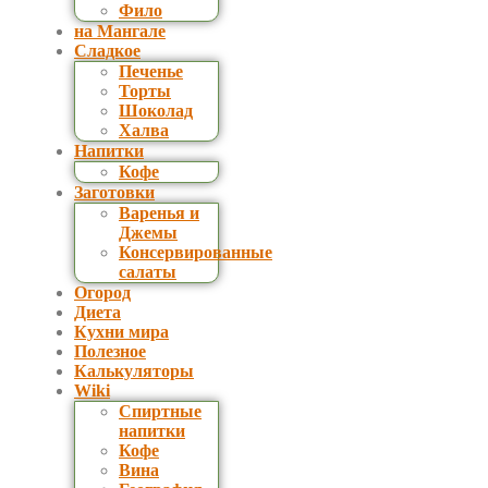
Фило
на Мангале
Сладкое
Печенье
Торты
Шоколад
Халва
Напитки
Кофе
Заготовки
Варенья и
Джемы
Консервированные
салаты
Огород
Диета
Кухни мира
Полезное
Калькуляторы
Wiki
Спиртные
напитки
Кофе
Вина