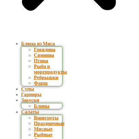
Блюда из Мяса
Говядина
Свинина
Птица
Рыба и
морепродукты
Ребрышки
Фарш
Супы
Гарниры
Закуски
Блины
Салаты
Винегреты
Праздничные
Мясные
Рыбные