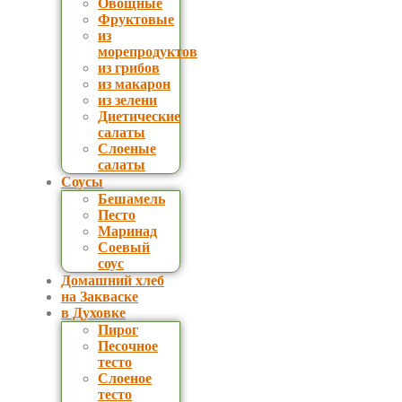
Овощные
Фруктовые
из
морепродуктов
из грибов
из макарон
из зелени
Диетические
салаты
Слоеные
салаты
Соусы
Бешамель
Песто
Маринад
Соевый
соус
Домашний хлеб
на Закваске
в Духовке
Пирог
Песочное
тесто
Слоеное
тесто