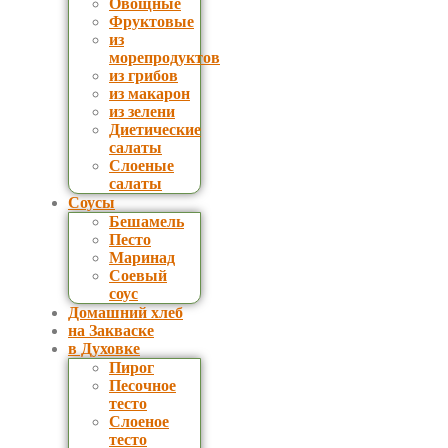
Овощные
Фруктовые
из
морепродуктов
из грибов
из макарон
из зелени
Диетические
салаты
Слоеные
салаты
Соусы
Бешамель
Песто
Маринад
Соевый
соус
Домашний хлеб
на Закваске
в Духовке
Пирог
Песочное
тесто
Слоеное
тесто