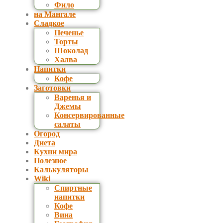
Фило
на Мангале
Сладкое
Печенье
Торты
Шоколад
Халва
Напитки
Кофе
Заготовки
Варенья и
Джемы
Консервированные
салаты
Огород
Диета
Кухни мира
Полезное
Калькуляторы
Wiki
Спиртные
напитки
Кофе
Вина