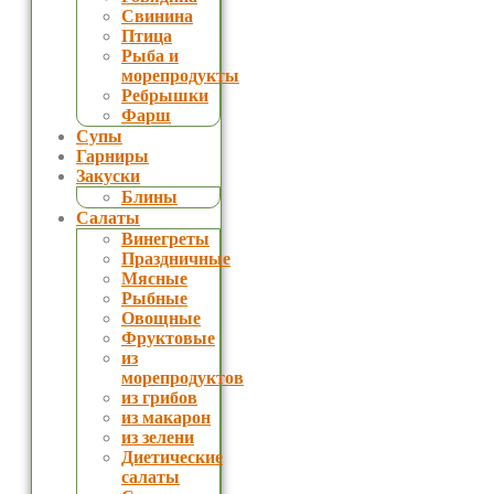
Свинина
Птица
Рыба и
морепродукты
Ребрышки
Фарш
Супы
Гарниры
Закуски
Блины
Салаты
Винегреты
Праздничные
Мясные
Рыбные
Овощные
Фруктовые
из
морепродуктов
из грибов
из макарон
из зелени
Диетические
салаты