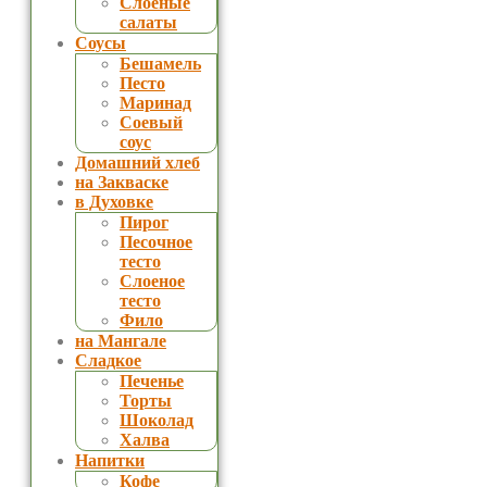
Слоеные
салаты
Соусы
Бешамель
Песто
Маринад
Соевый
соус
Домашний хлеб
на Закваске
в Духовке
Пирог
Песочное
тесто
Слоеное
тесто
Фило
на Мангале
Сладкое
Печенье
Торты
Шоколад
Халва
Напитки
Кофе