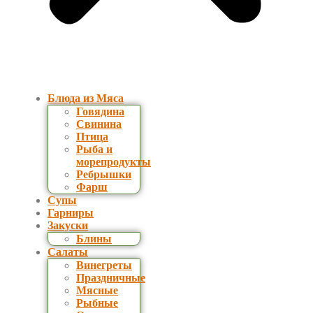
Блюда из Мяса
Говядина
Свинина
Птица
Рыба и
морепродукты
Ребрышки
Фарш
Супы
Гарниры
Закуски
Блины
Салаты
Винегреты
Праздничные
Мясные
Рыбные