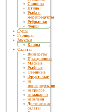
Свинина
Птица
Рыба и
морепродукты
Ребрышки
Фарш
Супы
Гарниры
Закуски
Блины
Салаты
Винегреты
Праздничные
Мясные
Рыбные
Овощные
Фруктовые
из
морепродуктов
из грибов
из макарон
из зелени
Диетические
салаты