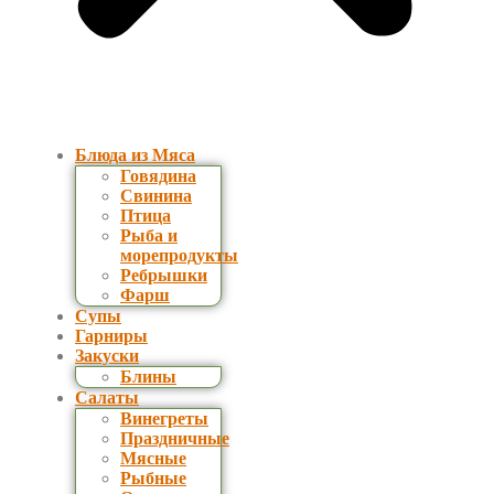
Блюда из Мяса
Говядина
Свинина
Птица
Рыба и
морепродукты
Ребрышки
Фарш
Супы
Гарниры
Закуски
Блины
Салаты
Винегреты
Праздничные
Мясные
Рыбные