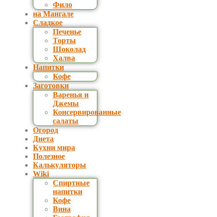
Фило
на Мангале
Сладкое
Печенье
Торты
Шоколад
Халва
Напитки
Кофе
Заготовки
Варенья и
Джемы
Консервированные
салаты
Огород
Диета
Кухни мира
Полезное
Калькуляторы
Wiki
Спиртные
напитки
Кофе
Вина