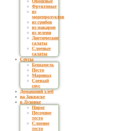
Овощные
Фруктовые
из
морепродуктов
из грибов
из макарон
из зелени
Диетические
салаты
Слоеные
салаты
Соусы
Бешамель
Песто
Маринад
Соевый
соус
Домашний хлеб
на Закваске
в Духовке
Пирог
Песочное
тесто
Слоеное
тесто