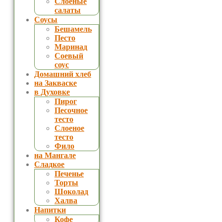
Слоеные
салаты
Соусы
Бешамель
Песто
Маринад
Соевый
соус
Домашний хлеб
на Закваске
в Духовке
Пирог
Песочное
тесто
Слоеное
тесто
Фило
на Мангале
Сладкое
Печенье
Торты
Шоколад
Халва
Напитки
Кофе