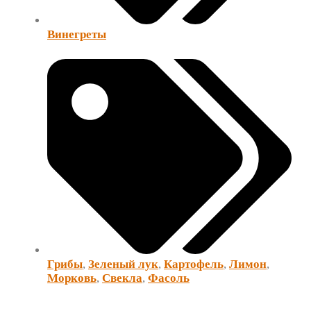
Винегреты
Грибы
,
Зеленый лук
,
Картофель
,
Лимон
,
Морковь
,
Свекла
,
Фасоль