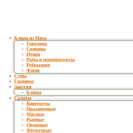
Блюда из Мяса
Говядина
Свинина
Птица
Рыба и морепродукты
Ребрышки
Фарш
Супы
Гарниры
Закуски
Блины
Салаты
Винегреты
Праздничные
Мясные
Рыбные
Овощные
Фруктовые