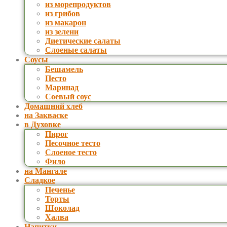
из морепродуктов
из грибов
из макарон
из зелени
Диетические салаты
Слоеные салаты
Соусы
Бешамель
Песто
Маринад
Соевый соус
Домашний хлеб
на Закваске
в Духовке
Пирог
Песочное тесто
Слоеное тесто
Фило
на Мангале
Сладкое
Печенье
Торты
Шоколад
Халва
Напитки