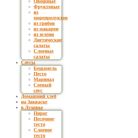
Овощные
Фруктовые
из
морепродуктов
из грибов
из макарон
из зелени
Диетические
салаты
Слоеные
салаты
Соусы
Бешамель
Песто
Маринад
Соевый
соус
Домашний хлеб
на Закваске
в Духовке
Пирог
Песочное
тесто
Слоеное
тесто