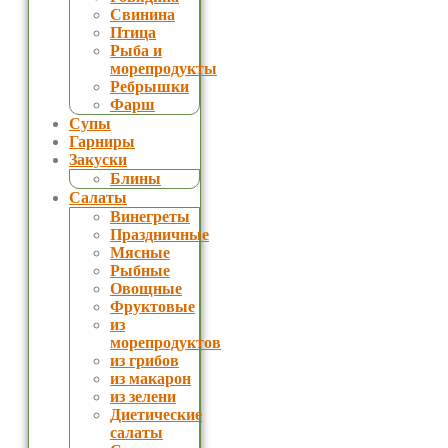
Свинина
Птица
Рыба и
морепродукты
Ребрышки
Фарш
Супы
Гарниры
Закуски
Блины
Салаты
Винегреты
Праздничные
Мясные
Рыбные
Овощные
Фруктовые
из
морепродуктов
из грибов
из макарон
из зелени
Диетические
салаты