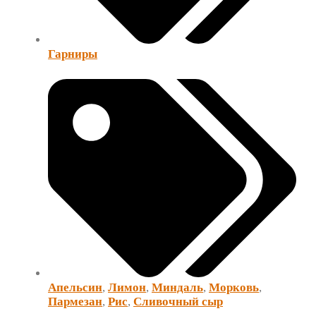
Гарниры
Апельсин
,
Лимон
,
Миндаль
,
Морковь
,
Пармезан
,
Рис
,
Сливочный сыр