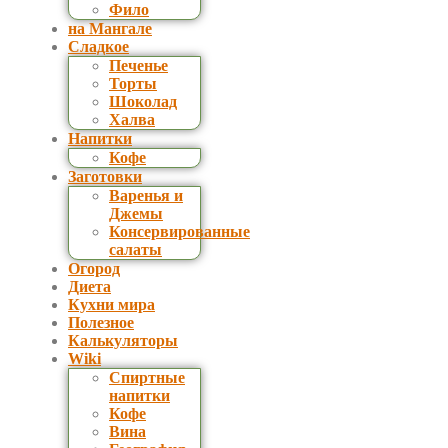
Фило
на Мангале
Сладкое
Печенье
Торты
Шоколад
Халва
Напитки
Кофе
Заготовки
Варенья и
Джемы
Консервированные
салаты
Огород
Диета
Кухни мира
Полезное
Калькуляторы
Wiki
Спиртные
напитки
Кофе
Вина