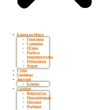
Блюда из Мяса
Говядина
Свинина
Птица
Рыба и
морепродукты
Ребрышки
Фарш
Супы
Гарниры
Закуски
Блины
Салаты
Винегреты
Праздничные
Мясные
Рыбные