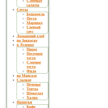
Слоеные
салаты
Соусы
Бешамель
Песто
Маринад
Соевый
соус
Домашний хлеб
на Закваске
в Духовке
Пирог
Песочное
тесто
Слоеное
тесто
Фило
на Мангале
Сладкое
Печенье
Торты
Шоколад
Халва
Напитки
Кофе