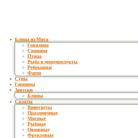
Блюда из Мяса
Говядина
Свинина
Птица
Рыба и морепродукты
Ребрышки
Фарш
Супы
Гарниры
Закуски
Блины
Салаты
Винегреты
Праздничные
Мясные
Рыбные
Овощные
Фруктовые