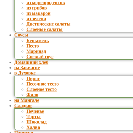
из морепродуктов
из грибов
из макарон
из зелени
Диетические салаты
Слоеные салаты
Соусы
Бешамель
Песто
Маринад
Соевый соус
Домашний хлеб
на Закваске
в Духовке
Пирог
Песочное тесто
Слоеное тесто
Фило
на Мангале
Сладкое
Печенье
Торты
Шоколад
Халва
Напитки