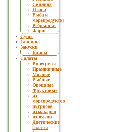
Свинина
Птица
Рыба и
морепродукты
Ребрышки
Фарш
Супы
Гарниры
Закуски
Блины
Салаты
Винегреты
Праздничные
Мясные
Рыбные
Овощные
Фруктовые
из
морепродуктов
из грибов
из макарон
из зелени
Диетические
салаты