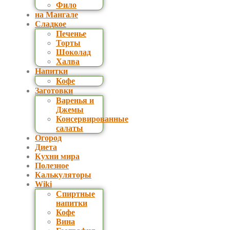
Фило
на Мангале
Сладкое
Печенье
Торты
Шоколад
Халва
Напитки
Кофе
Заготовки
Варенья и
Джемы
Консервированные
салаты
Огород
Диета
Кухни мира
Полезное
Калькуляторы
Wiki
Спиртные
напитки
Кофе
Вина