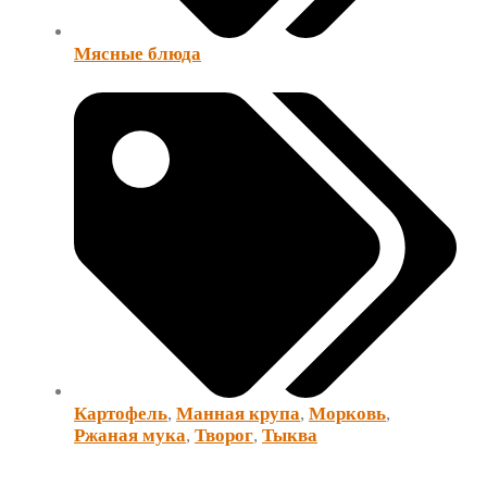
Мясные блюда
Картофель
,
Манная крупа
,
Морковь
,
Ржаная мука
,
Творог
,
Тыква