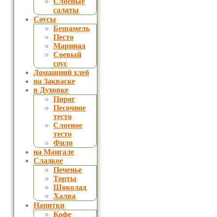
Слоеные
салаты
Соусы
Бешамель
Песто
Маринад
Соевый
соус
Домашний хлеб
на Закваске
в Духовке
Пирог
Песочное
тесто
Слоеное
тесто
Фило
на Мангале
Сладкое
Печенье
Торты
Шоколад
Халва
Напитки
Кофе