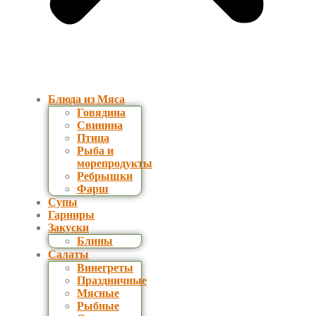
Блюда из Мяса
Говядина
Свинина
Птица
Рыба и
морепродукты
Ребрышки
Фарш
Супы
Гарниры
Закуски
Блины
Салаты
Винегреты
Праздничные
Мясные
Рыбные