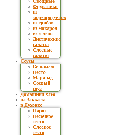
Овощные
Фруктовые
из
морепродуктов
из грибов
из макарон
из зелени
Диетические
салаты
Слоеные
салаты
Соусы
Бешамель
Песто
Маринад
Соевый
соус
Домашний хлеб
на Закваске
в Духовке
Пирог
Песочное
тесто
Слоеное
тесто