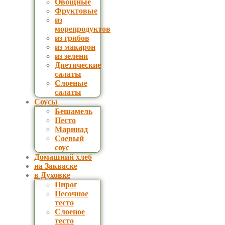
Овощные
Фруктовые
из
морепродуктов
из грибов
из макарон
из зелени
Диетические
салаты
Слоеные
салаты
Соусы
Бешамель
Песто
Маринад
Соевый
соус
Домашний хлеб
на Закваске
в Духовке
Пирог
Песочное
тесто
Слоеное
тесто