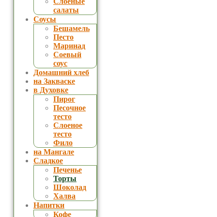
Слоеные
салаты
Соусы
Бешамель
Песто
Маринад
Соевый
соус
Домашний хлеб
на Закваске
в Духовке
Пирог
Песочное
тесто
Слоеное
тесто
Фило
на Мангале
Сладкое
Печенье
Торты
Шоколад
Халва
Напитки
Кофе