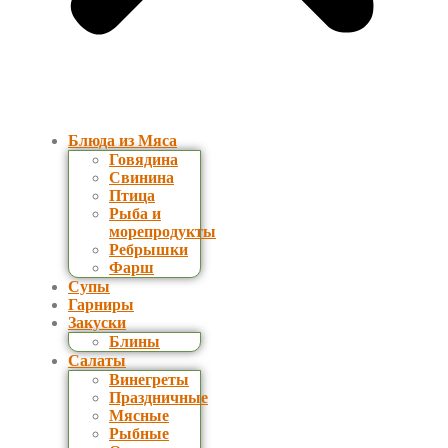
Блюда из Мяса
Говядина
Свинина
Птица
Рыба и
морепродукты
Ребрышки
Фарш
Супы
Гарниры
Закуски
Блины
Салаты
Винегреты
Праздничные
Мясные
Рыбные