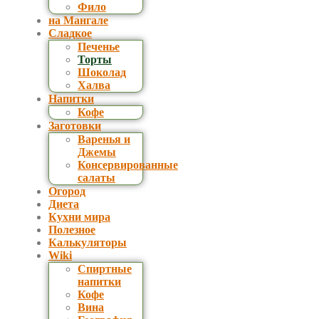
Фило
на Мангале
Сладкое
Печенье
Торты
Шоколад
Халва
Напитки
Кофе
Заготовки
Варенья и
Джемы
Консервированные
салаты
Огород
Диета
Кухни мира
Полезное
Калькуляторы
Wiki
Спиртные
напитки
Кофе
Вина