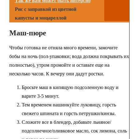
Так же вам может быть интерсно
Рис с заправкой из цветной
капусты и моцареллой
Маш-пюре
Чтобы готовка не отняла много времени, замочите
бобы на ночь (пол-упаковки; вода должна покрывать их
полностью), утром промойте и оставьте еще на
несколько часов. К вечеру они дадут ростки.
Бросьте маш в кипящую подсоленную воду и
варите 3-5 минут.
Тем временем нашинкуйте луковицу, горсть
свежего шпината и горсть петрушки/кинзы.
Сложите все в блендер, добавьте льняное/
подсолнечное/оливковое масло, сок лимона, соль