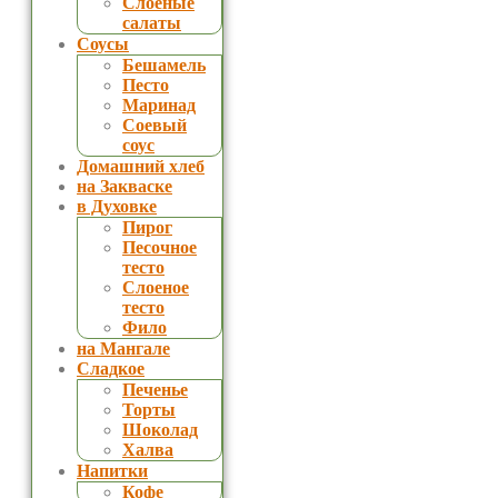
Слоеные
салаты
Соусы
Бешамель
Песто
Маринад
Соевый
соус
Домашний хлеб
на Закваске
в Духовке
Пирог
Песочное
тесто
Слоеное
тесто
Фило
на Мангале
Сладкое
Печенье
Торты
Шоколад
Халва
Напитки
Кофе