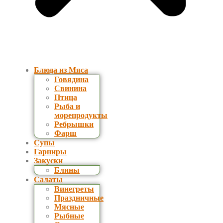
Блюда из Мяса
Говядина
Свинина
Птица
Рыба и
морепродукты
Ребрышки
Фарш
Супы
Гарниры
Закуски
Блины
Салаты
Винегреты
Праздничные
Мясные
Рыбные