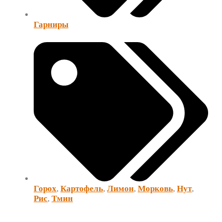
Гарниры
Горох
,
Картофель
,
Лимон
,
Морковь
,
Нут
,
Рис
,
Тмин