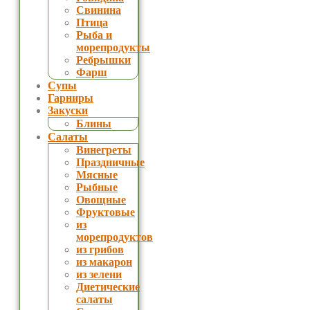
Свинина
Птица
Рыба и
морепродукты
Ребрышки
Фарш
Супы
Гарниры
Закуски
Блины
Салаты
Винегреты
Праздничные
Мясные
Рыбные
Овощные
Фруктовые
из
морепродуктов
из грибов
из макарон
из зелени
Диетические
салаты