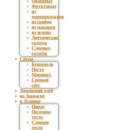
Овощные
Фруктовые
из
морепродуктов
из грибов
из макарон
из зелени
Диетические
салаты
Слоеные
салаты
Соусы
Бешамель
Песто
Маринад
Соевый
соус
Домашний хлеб
на Закваске
в Духовке
Пирог
Песочное
тесто
Слоеное
тесто