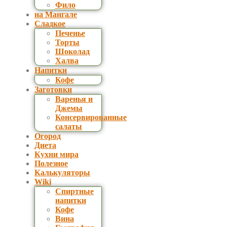
Фило
на Мангале
Сладкое
Печенье
Торты
Шоколад
Халва
Напитки
Кофе
Заготовки
Варенья и
Джемы
Консервированные
салаты
Огород
Диета
Кухни мира
Полезное
Калькуляторы
Wiki
Спиртные
напитки
Кофе
Вина