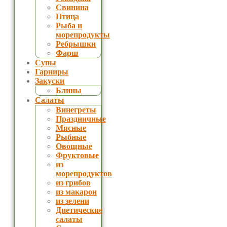
Свинина
Птица
Рыба и
морепродукты
Ребрышки
Фарш
Супы
Гарниры
Закуски
Блины
Салаты
Винегреты
Праздничные
Мясные
Рыбные
Овощные
Фруктовые
из
морепродуктов
из грибов
из макарон
из зелени
Диетические
салаты