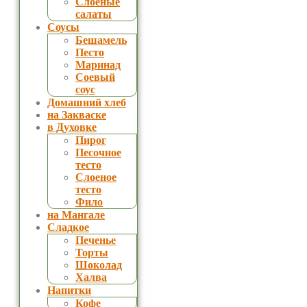
Слоеные
салаты
Соусы
Бешамель
Песто
Маринад
Соевый
соус
Домашний хлеб
на Закваске
в Духовке
Пирог
Песочное
тесто
Слоеное
тесто
Фило
на Мангале
Сладкое
Печенье
Торты
Шоколад
Халва
Напитки
Кофе