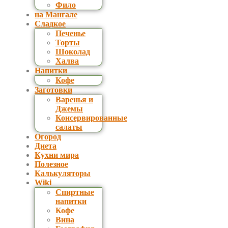
Фило
на Мангале
Сладкое
Печенье
Торты
Шоколад
Халва
Напитки
Кофе
Заготовки
Варенья и
Джемы
Консервированные
салаты
Огород
Диета
Кухни мира
Полезное
Калькуляторы
Wiki
Спиртные
напитки
Кофе
Вина