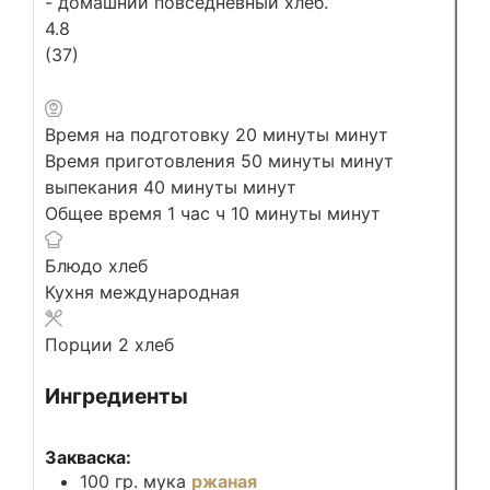
- домашний повседневный хлеб.
4.8
(
37
)
Время на подготовку
20
минуты
минут
Время приготовления
50
минуты
минут
выпекания
40
минуты
минут
Общее время
1
час
ч
10
минуты
минут
Блюдо
хлеб
Кухня
международная
Порции
2
хлеб
Ингредиенты
Закваска:
100
гр.
мука
ржаная