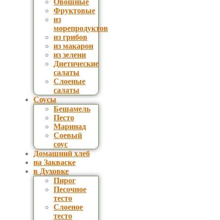
Овощные
Фруктовые
из
морепродуктов
из грибов
из макарон
из зелени
Диетические
салаты
Слоеные
салаты
Соусы
Бешамель
Песто
Маринад
Соевый
соус
Домашний хлеб
на Закваске
в Духовке
Пирог
Песочное
тесто
Слоеное
тесто