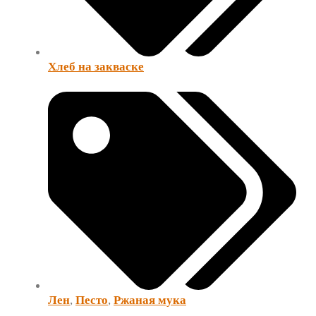
Хлеб на закваске
Лен
,
Песто
,
Ржаная мука