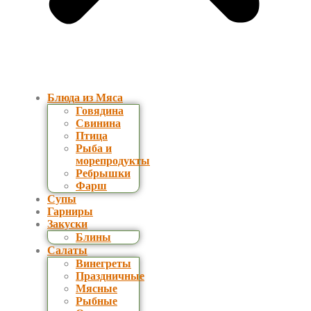
Блюда из Мяса
Говядина
Свинина
Птица
Рыба и
морепродукты
Ребрышки
Фарш
Супы
Гарниры
Закуски
Блины
Салаты
Винегреты
Праздничные
Мясные
Рыбные