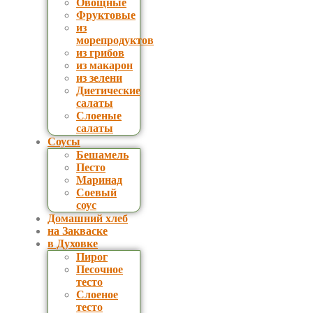
Овощные
Фруктовые
из
морепродуктов
из грибов
из макарон
из зелени
Диетические
салаты
Слоеные
салаты
Соусы
Бешамель
Песто
Маринад
Соевый
соус
Домашний хлеб
на Закваске
в Духовке
Пирог
Песочное
тесто
Слоеное
тесто