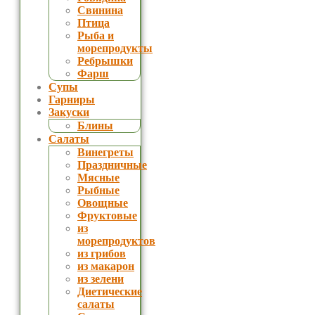
Свинина
Птица
Рыба и
морепродукты
Ребрышки
Фарш
Супы
Гарниры
Закуски
Блины
Салаты
Винегреты
Праздничные
Мясные
Рыбные
Овощные
Фруктовые
из
морепродуктов
из грибов
из макарон
из зелени
Диетические
салаты