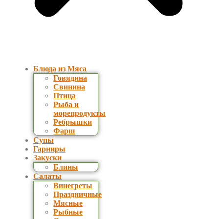
Блюда из Мяса
Говядина
Свинина
Птица
Рыба и
морепродукты
Ребрышки
Фарш
Супы
Гарниры
Закуски
Блины
Салаты
Винегреты
Праздничные
Мясные
Рыбные