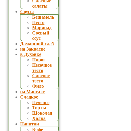
Слоеные
салаты
Соусы
Бешамель
Песто
Маринад
Соевый
соус
Домашний хлеб
на Закваске
в Духовке
Пирог
Песочное
тесто
Слоеное
тесто
Фило
на Мангале
Сладкое
Печенье
Торты
Шоколад
Халва
Напитки
Кофе