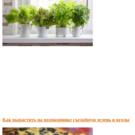
Как вырастить на подоконнике съедобную зелень и ягоды