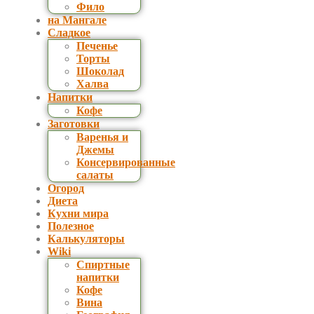
Фило
на Мангале
Сладкое
Печенье
Торты
Шоколад
Халва
Напитки
Кофе
Заготовки
Варенья и
Джемы
Консервированные
салаты
Огород
Диета
Кухни мира
Полезное
Калькуляторы
Wiki
Спиртные
напитки
Кофе
Вина