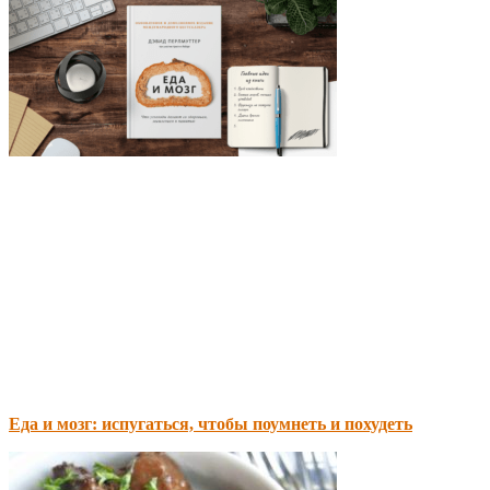
Еда и мозг: испугаться, чтобы поумнеть и похудеть