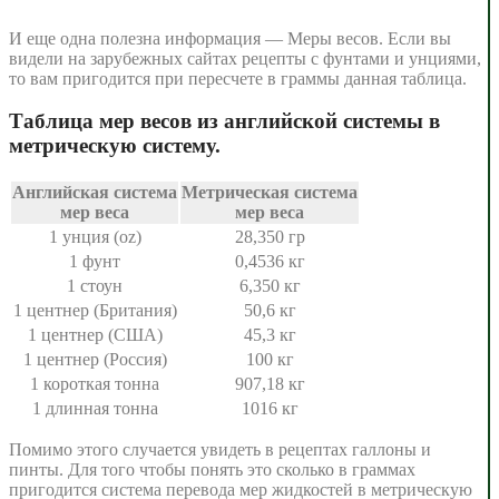
И еще одна полезна информация — Меры весов. Если вы
видели на зарубежных сайтах рецепты с фунтами и унциями,
то вам пригодится при пересчете в граммы данная таблица.
Таблица мер весов из английской системы в
метрическую систему.
Английская система
Метрическая система
мер веса
мер веса
1 унция (oz)
28,350 гр
1 фунт
0,4536 кг
1 стоун
6,350 кг
1 центнер (Британия)
50,6 кг
1 центнер (США)
45,3 кг
1 центнер (Россия)
100 кг
1 короткая тонна
907,18 кг
1 длинная тонна
1016 кг
Помимо этого случается увидеть в рецептах галлоны и
пинты. Для того чтобы понять это сколько в граммах
пригодится система перевода мер жидкостей в метрическую