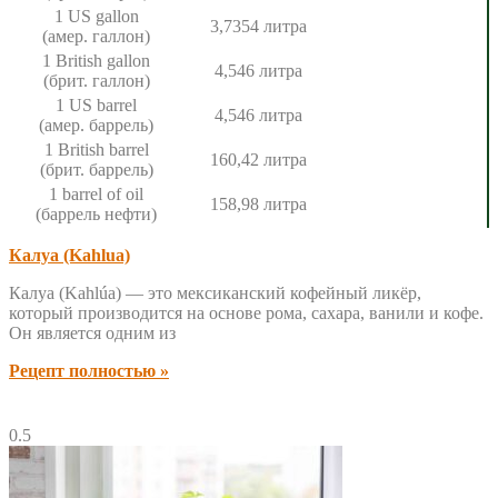
1 US gallon
3,7354 литра
(амер. галлон)
1 British gallon
4,546 литра
(брит. галлон)
1 US barrel
4,546 литра
(амер. баррель)
1 British barrel
160,42 литра
(брит. баррель)
1 barrel of oil
158,98 литра
(баррель нефти)
Калуа (Kahlua)
Калуа (Kahlúa) — это мексиканский кофейный ликёр,
который производится на основе рома, сахара, ванили и кофе.
Он является одним из
Рецепт полностью »