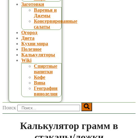
Заготовки
Варенья и
Джемы
Консервированные
салаты
Огород
Диета
Кухни мира
Полезное
Калькуляторы
Wiki
Спиртные
напитки
Кофе
Вина
География
виноделия
Поиск
Калькулятор грамм в
стаканы/ложки