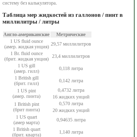
систему без калькулятора.
Таблица мер жидкостей из галлонов / пинт в
миллилитры / литры
Англо-американские
Метрические
1 US fluid ounce
29,57 миллилитров
(амер. жидкая унция)
1 Br. fluid ounce
23,4 миллилитров
(брит. жидкая унция)
1 US gill
0,118 литра
(амер. гилл)
1 British gill
0,142 литра
(брит. гилл)
0,4732 литра
1 US pint
(амер. пинта)
16 жидких унций
0,570 литра
1 British pint
(брит пинта)
20 жидких унций
1 US quart
0,94635 литра
(амер марта)
1 British quart
1,140 литра
(брит. кварта)