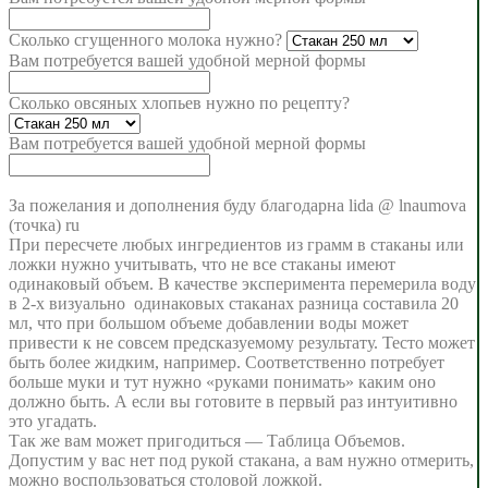
Сколько сгущенного молока нужно?
Вам потребуется
вашей удобной мерной формы
Сколько овсяных хлопьев нужно по рецепту?
Вам потребуется
вашей удобной мерной формы
За пожелания и дополнения буду благодарна lida @ lnaumova
(точка) ru
При пересчете любых ингредиентов из грамм в стаканы или
ложки нужно учитывать, что не все стаканы имеют
одинаковый объем. В качестве эксперимента перемерила воду
в 2-х визуально одинаковых стаканах разница составила 20
мл, что при большом объеме добавлении воды может
привести к не совсем предсказуемому результату. Тесто может
быть более жидким, например. Соответственно потребует
больше муки и тут нужно «руками понимать» каким оно
должно быть. А если вы готовите в первый раз интуитивно
это угадать.
Так же вам может пригодиться — Таблица Объемов.
Допустим у вас нет под рукой стакана, а вам нужно отмерить,
можно воспользоваться столовой ложкой.