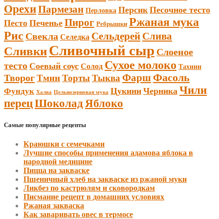
Орехи
Пармезан
Персик
Песочное тесто
Перловка
Ржаная мука
Пирог
Песто
Печенье
Ребрышки
Рис
Сельдерей
Слива
Свекла
Селедка
Сливочный сыр
Сливки
Слоеное
Сухое молоко
тесто
Соевый соус
Солод
Тахини
Фарш
Фасоль
Творог
Тмин
Торты
Тыква
Чили
Цукини
Черника
Фундук
Халва
Цельнозерновая мука
Шоколад
перец
Яблоко
Самые популярные рецепты
Краюшки с семечками
Лучшие способы применения адамова яблока в
народной медицине
Пицца на закваске
Пшеничный хлеб на закваске из ржаной муки
Ликбез по кастрюлям и сковородкам
Писмание рецепт в домашних условиях
Ржаная закваска
Как заваривать овес в термосе