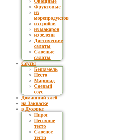
Овощные
Фруктовые
из
морепродуктов
из грибов
из макарон
из зелени
Диетические
салаты
Слоеные
салаты
Соусы
Бешамель
Песто
Маринад
Соевый
соус
Домашний хлеб
на Закваске
в Духовке
Пирог
Песочное
тесто
Слоеное
тесто