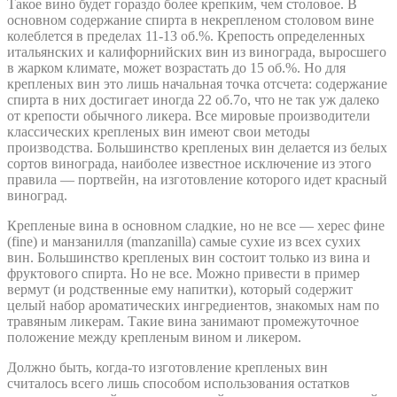
Такое вино будет гораздо более крепким, чем столовое. В
основном содержание спирта в некрепленом столовом вине
колеблется в пределах 11-13 об.%. Крепость определенных
итальянских и калифорнийских вин из винограда, выросшего
в жарком климате, может возрастать до 15 об.%. Но для
крепленых вин это лишь начальная точка отсчета: содержание
спирта в них достигает иногда 22 об.7о, что не так уж далеко
от крепости обычного ликера. Все мировые производители
классических крепленых вин имеют свои методы
производства. Большинство крепленых вин делается из белых
сортов винограда, наиболее известное исключение из этого
правила — портвейн, на изготовление которого идет красный
виноград.
Крепленые вина в основном сладкие, но не все — херес фине
(fine) и манзанилля (manzanilla) самые сухие из всех сухих
вин. Большинство крепленых вин состоит только из вина и
фруктового спирта. Но не все. Можно привести в пример
вермут (и родственные ему напитки), который содержит
целый набор ароматических ингредиентов, знакомых нам по
травяным ликерам. Такие вина занимают промежуточное
положение между крепленым вином и ликером.
Должно быть, когда-то изготовление крепленых вин
считалось всего лишь способом использования остатков