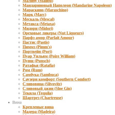
Малибу (Malibu)
Мандариновый Наполеон (Mandarine Napoleon)
Мараскино (Маraschino)
Марк (Marc)
Мескаль (Mescal)
Метакса (Metaxa)
Мидори (Мidori)
Ореховые ликеры (Nut Liqueurs)
Парфэ амор (Parfait Amour)
Пастис (Pastis)
Пиммз (Pimm's)
Портвейн (Port)
Пуар Уильям (Poire William)
Пунш (Punsch)
Ратафья (Ratafia)
Ром (Rum)
Самбука (Sambuca)
Саузерн комфорт (Southern Comfort)
Сливовица (Slivovitz)
Сливовый джин (Sloe Gin)
Текила (Tequila)
Шартрез (Chartreuse)
Вина
Крепленые вина
Мадера (Madeira)