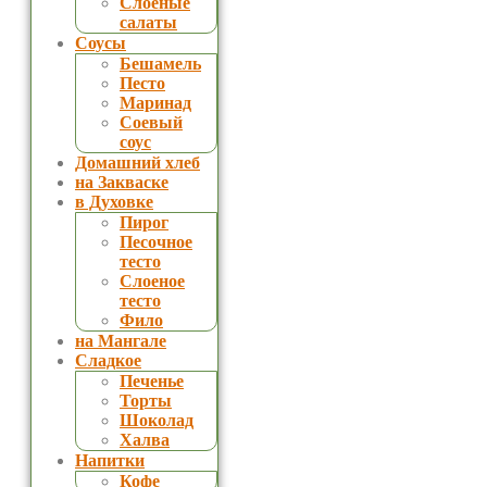
Слоеные
салаты
Соусы
Бешамель
Песто
Маринад
Соевый
соус
Домашний хлеб
на Закваске
в Духовке
Пирог
Песочное
тесто
Слоеное
тесто
Фило
на Мангале
Сладкое
Печенье
Торты
Шоколад
Халва
Напитки
Кофе