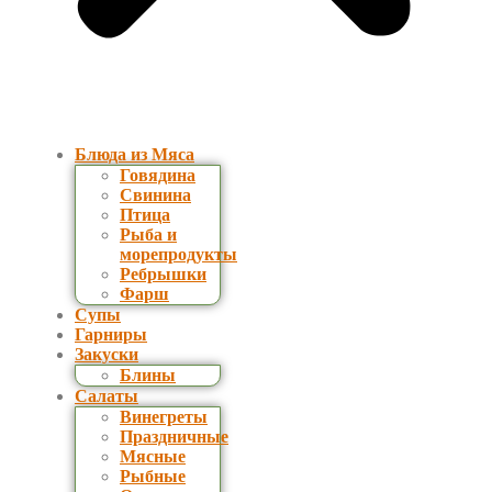
Блюда из Мяса
Говядина
Свинина
Птица
Рыба и
морепродукты
Ребрышки
Фарш
Супы
Гарниры
Закуски
Блины
Салаты
Винегреты
Праздничные
Мясные
Рыбные