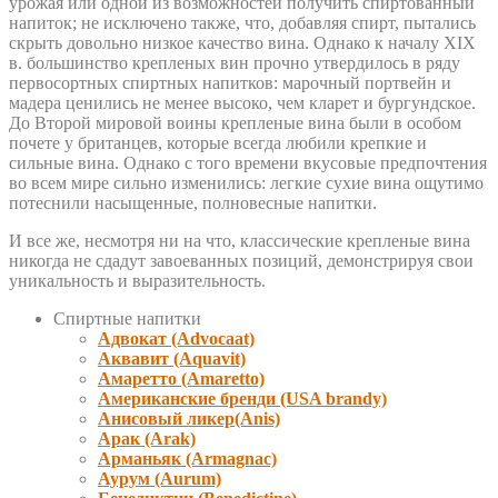
урожая или одной из возможностей получить спиртованный
напиток; не исключено также, что, добавляя спирт, пытались
скрыть довольно низкое качество вина. Однако к началу XIX
в. большинство крепленых вин прочно утвердилось в ряду
первосортных спиртных напитков: марочный портвейн и
мадера ценились не менее высоко, чем кларет и бургундское.
До Второй мировой воины крепленые вина были в особом
почете у британцев, которые всегда любили крепкие и
сильные вина. Однако с того времени вкусовые предпочтения
во всем мире сильно изменились: легкие сухие вина ощутимо
потеснили насыщенные, полновесные напитки.
И все же, несмотря ни на что, классические крепленые вина
никогда не сдадут завоеванных позиций, демонстрируя свои
уникальность и выразительность.
Спиртные напитки
Адвокат (Advocaat)
Аквавит (Aquavit)
Амаретто (Amaretto)
Американские бренди (USA brandy)
Анисовый ликер(Anis)
Арак (Arak)
Арманьяк (Armagnac)
Аурум (Aurum)