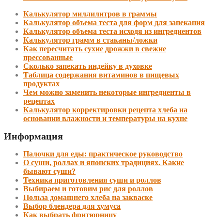
Калькулятор миллилитров в граммы
Калькулятор объема теста для форм для запекания
Калькулятор объема теста исходя из ингредиентов
Калькулятор грамм в стаканы/ложки
Как пересчитать сухие дрожжи в свежие
прессованные
Сколько запекать индейку в духовке
Таблица содержания витаминов в пищевых
продуктах
Чем можно заменить некоторые ингредиенты в
рецептах
Калькулятор корректировки рецепта хлеба на
основании влажности и температуры на кухне
Информация
Палочки для еды: практическое руководство
О суши, роллах и японских традициях. Какие
бывают суши?
Техника приготовления суши и роллов
Выбираем и готовим рис для роллов
Польза домашнего хлеба на закваске
Выбор блендера для хумуса
Как выбрать фритюрницу