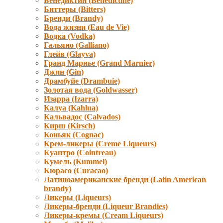
Бенедиктин (Benedictine)
Биттеры (Bitters)
Бренди (Brandy)
Вода жизни (Eau de Vie)
Водка (Vodka)
Гальяно (Galliano)
Глейв (Glayva)
Гранд Марнье (Grand Marnier)
Джин (Gin)
Драмбуйе (Drambuie)
Золотая вода (Goldwasser)
Изарра (Izarra)
Калуа (Kahlua)
Кальвадос (Calvados)
Кирш (Kirsch)
Коньяк (Cognac)
Крем-ликеры (Creme Liqueurs)
Куантро (Cointreau)
Кумель (Kummel)
Кюрасо (Curacao)
Латиноамериканские бренди (Latin American
brandy)
Ликеры (Liqueurs)
Ликеры-бренди (Liqueur Brandies)
Ликеры-кремы (Cream Liqueurs)