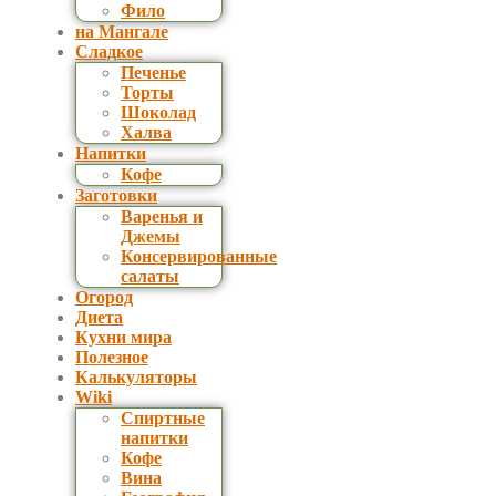
Фило
на Мангале
Сладкое
Печенье
Торты
Шоколад
Халва
Напитки
Кофе
Заготовки
Варенья и
Джемы
Консервированные
салаты
Огород
Диета
Кухни мира
Полезное
Калькуляторы
Wiki
Спиртные
напитки
Кофе
Вина