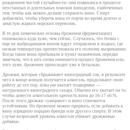
рождением чистой случайности: они появились в процессе
неустанных и длительных поисков виноделов, озабоченных
тем, чтобы как можно дольше сохранить вино. Спирт
добавляли, чтобы уберечь вина от порчи во время долгих и
зачастую жарких морских перевозок.
В те дни химические основы брожения (ферментации)
понимались куда хуже, чем сейчас. Случалось, что бочки с
еще не выбродившим вином вдруг отправляли в подвал, где
низкая температура препятствовала его полному вызреванию.
Когда такие вина прибывали в пункт назначения, нередко
замечали, что в них снова начинается процесс брожения или,
того хуже, брожение происходит уже в бутылках.
Дрожжи, которые сбраживают виноградный сок, в результате
чего в конце концов получается алкоголь, продолжают свою
работу до тех пор, пока им хватает подкормки —
натурального виноградного сахара. Обычно его хватает на то,
чтобы довести алкогольную крепость вина до 16-17 об.%.
После этого дрожжи «умирают» и вино становится
устойчивым. Но брожение можно прервать, если добавить к
вину изрядную порцию бренди или другого спирта. В этом
случае возросший уровень алкоголя убивает дрожжевые
добавки.