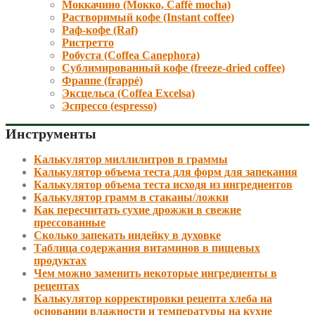
Моккачино (Мокко, Caffè mocha)
Растворимый кофе (Instant coffee)
Раф-кофе (Raf)
Ристретто
Робуста (Coffea Canephora)
Сублимированный кофе (freeze-dried coffee)
Фраппе (frappé)
Эксцельса (Coffea Excelsa)
Эспрессо (espresso)
Инструменты
Калькулятор миллилитров в граммы
Калькулятор объема теста для форм для запекания
Калькулятор объема теста исходя из ингредиентов
Калькулятор грамм в стаканы/ложки
Как пересчитать сухие дрожжи в свежие
прессованные
Сколько запекать индейку в духовке
Таблица содержания витаминов в пищевых
продуктах
Чем можно заменить некоторые ингредиенты в
рецептах
Калькулятор корректировки рецепта хлеба на
основании влажности и температуры на кухне