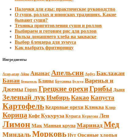
Палочки для еды: практическое руководство
О суши, роллах и японских традициях. Какие
бывают суши?
Техника приготовления суши и роллов
Выбираем и готовим рис для роллов
Польза домашнего хлеба на закваске
Выбор блендера для хумуса
Как выбрать фритюрницу
Ингредиенты
Апельсин
Баклажан
Ананас
Агар-агар
Арбуз
Айва
Банан
Варенья и
Блины
Брусника
Бешамель
Булгур
Грецкие орехи
Грибы
Джемы
Горох
Дыня
Зеленый лук
Имбирь
Какао
Капуста
Картофель
Кедровые орехи
Клюква
Кляр
Корица
Кукуруза
Лен
Кофе
Курага
Куркума
Лимон
Мед
Маринад
Мак
Манная крупа
Морковь
Миндаль
Овсяные хлопья
Нут