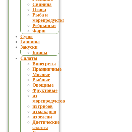
Свинина
Птица
Рыба и
морепродукты
Ребрышки
Фарш
Супы
Гарниры
Закуски
Блины
Салаты
Винегреты
Праздничные
Мясные
Рыбные
Овощные
Фруктовые
из
морепродуктов
из грибов
из макарон
из зелени
Диетические
салаты