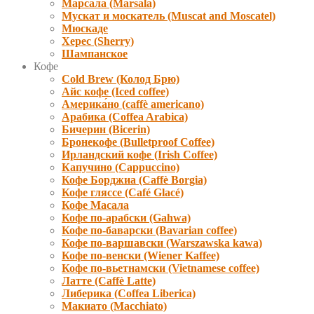
Марсала (Marsala)
Мускат и москатель (Muscat and Moscatel)
Мюскаде
Херес (Sherry)
Шампанское
Кофе
Cold Brew (Колод Брю)
Айс кофе (Iced coffee)
Америка́но (caffè americano)
Арабика (Coffea Arabica)
Бичерин (Bicerin)
Бронекофе (Bulletproof Coffee)
Ирландский кофе (Irish Coffee)
Капучино (Cappuccino)
Кофе Борджиа (Caffè Borgia)
Кофе гляссе (Café Glacé)
Кофе Масала
Кофе по-арабски (Gahwa)
Кофе по-баварски (Bavarian coffee)
Кофе по-варшавски (Warszawska kawa)
Кофе по-венски (Wiener Kaffee)
Кофе по-вьетнамски (Vietnamese coffee)
Латте (Caffè Latte)
Либерика (Coffea Liberica)
Макиато (Macchiato)