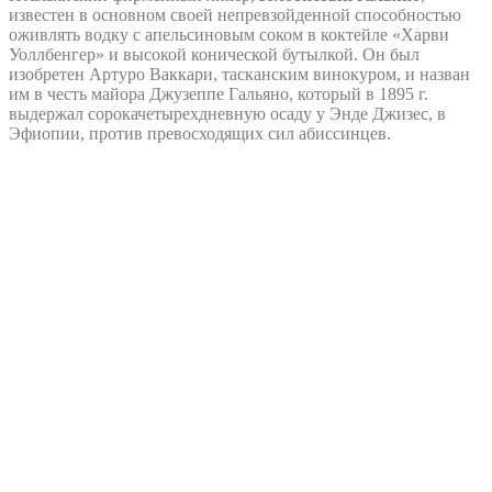
известен в основном своей непревзойденной способностью
оживлять водку с апельсиновым соком в коктейле «Харви
Уоллбенгер» и высокой конической бутылкой. Он был
изобретен Артуро Ваккари, тасканским винокуром, и назван
им в честь майора Джузеппе Гальяно, который в 1895 г.
выдержал сорокачетырехдневную осаду у Энде Джизес, в
Эфиопии, против превосходящих сил абиссинцев.