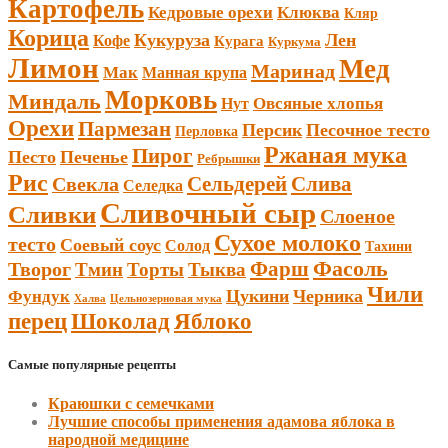
Картофель
Кедровые орехи
Клюква
Кляр
Корица
Кукуруза
Лен
Кофе
Курага
Куркума
Лимон
Мед
Маринад
Мак
Манная крупа
Морковь
Миндаль
Овсяные хлопья
Нут
Орехи
Пармезан
Персик
Песочное тесто
Перловка
Ржаная мука
Пирог
Песто
Печенье
Ребрышки
Рис
Сельдерей
Слива
Свекла
Селедка
Сливочный сыр
Сливки
Слоеное
Сухое молоко
тесто
Соевый соус
Солод
Тахини
Фарш
Фасоль
Творог
Тмин
Торты
Тыква
Чили
Цукини
Черника
Фундук
Халва
Цельнозерновая мука
Шоколад
перец
Яблоко
Самые популярные рецепты
Краюшки с семечками
Лучшие способы применения адамова яблока в
народной медицине