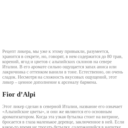
Рецепт ликера, мы уже к этому привыкли, разумеется,
хранится в секрете, но, говорят, в нем содержится до 80 трав,
корений, ягод и цветов с альпийских склонов на севере
Италии. В его аромате сильно ощущается запах аниса или
лакричника с оттенком ванили в тоне. Естественно, он очень
сладок. Несмотря на сложность вкусовых ощущений, этот
ликер – ценное дополнение к арсеналу бармена.
Fior d’Alpi
Этот ликер сделан в северной Италии, название его означает
«Альпийские цветы», и они же являются его основным
ароматизатором. Когда эта узкая бутылка стоит на витрине,
бросается в глаза маленькое деревце, заключенное в ней. Если
какое-то время не трогать бутылку, содержащийся в напитке