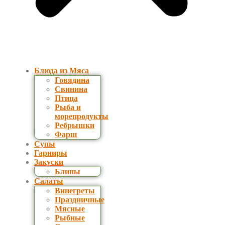
Блюда из Мяса
Говядина
Свинина
Птица
Рыба и
морепродукты
Ребрышки
Фарш
Супы
Гарниры
Закуски
Блины
Салаты
Винегреты
Праздничные
Мясные
Рыбные