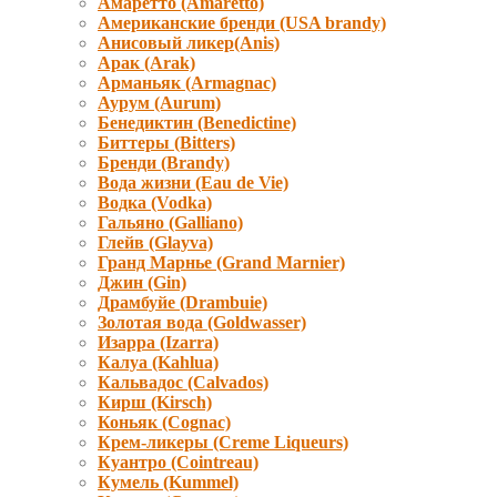
Амаретто (Amaretto)
Американские бренди (USA brandy)
Анисовый ликер(Anis)
Арак (Arak)
Арманьяк (Armagnac)
Аурум (Aurum)
Бенедиктин (Benedictine)
Биттеры (Bitters)
Бренди (Brandy)
Вода жизни (Eau de Vie)
Водка (Vodka)
Гальяно (Galliano)
Глейв (Glayva)
Гранд Марнье (Grand Marnier)
Джин (Gin)
Драмбуйе (Drambuie)
Золотая вода (Goldwasser)
Изарра (Izarra)
Калуа (Kahlua)
Кальвадос (Calvados)
Кирш (Kirsch)
Коньяк (Cognac)
Крем-ликеры (Creme Liqueurs)
Куантро (Cointreau)
Кумель (Kummel)