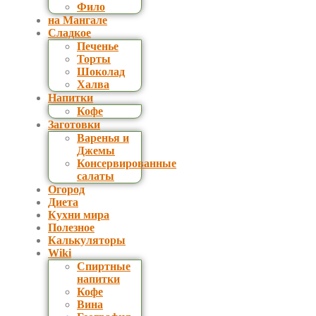
Фило
на Мангале
Сладкое
Печенье
Торты
Шоколад
Халва
Напитки
Кофе
Заготовки
Варенья и
Джемы
Консервированные
салаты
Огород
Диета
Кухни мира
Полезное
Калькуляторы
Wiki
Спиртные
напитки
Кофе
Вина