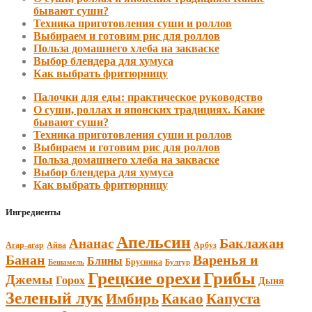
бывают суши?
Техника приготовления суши и роллов
Выбираем и готовим рис для роллов
Польза домашнего хлеба на закваске
Выбор блендера для хумуса
Как выбрать фритюрницу
Палочки для еды: практическое руководство
О суши, роллах и японских традициях. Какие
бывают суши?
Техника приготовления суши и роллов
Выбираем и готовим рис для роллов
Польза домашнего хлеба на закваске
Выбор блендера для хумуса
Как выбрать фритюрницу
Ингредиенты
Апельсин
Баклажан
Ананас
Агар-агар
Арбуз
Айва
Банан
Варенья и
Блины
Брусника
Бешамель
Булгур
Грецкие орехи
Грибы
Джемы
Горох
Дыня
Зеленый лук
Имбирь
Какао
Капуста