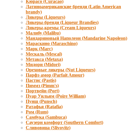
Кюрасо (Curacao)
Латиноамериканские бренди (Latin American
brandy)
Ликеры (Liqueurs)
Ликеры-бренди (Liqueur Brandies)
Ликеры-кремы (Cream Liqueurs)
Малибу (Malibu)
Мандариновый Наполеон (Mandarine Napoleon)
Мараскино (Маraschino)
Марк (Marc)
Мескаль (Mescal)
Метакса (Metaxa)
Мидори (Мidori)
Ореховые ликеры (Nut Liqueurs)
Парфэ амор (Parfait Amour)
Пастис (Pastis)
Пиммз (Pimm's)
Портвейн (Port)
Пуар Уильям (Poire William)
Пунш (Punsch)
Ратафья (Ratafia)
Ром (Rum)
Самбука (Sambuca)
Саузерн комфорт (Southern Comfort)
Сливовица (Slivovitz)