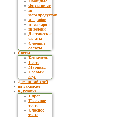
Овощные
Фруктовые
из
морепродуктов
из грибов
из макарон
из зелени
Диетические
салаты
Слоеные
салаты
Соусы
Бешамель
Песто
Маринад
Соевый
соус
Домашний хлеб
на Закваске
в Духовке
Пирог
Песочное
тесто
Слоеное
тесто