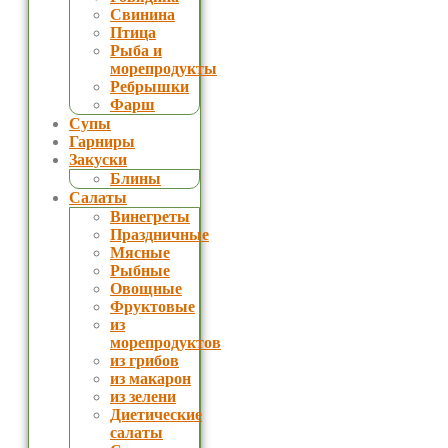
Свинина
Птица
Рыба и
морепродукты
Ребрышки
Фарш
Супы
Гарниры
Закуски
Блины
Салаты
Винегреты
Праздничные
Мясные
Рыбные
Овощные
Фруктовые
из
морепродуктов
из грибов
из макарон
из зелени
Диетические
салаты