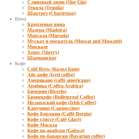
Сливовый джин (Sloe Gin)
Текила (Tequila)
Шартрез (Chartreuse)
Вина
Крепленые вина
Мадера (Madeira)
Марсала (Marsala)
Мускат и москатель (Muscat and Moscatel)
Мюскаде
Херес (Sherry)
Шампанское
Кофе
Cold Brew (Колод Брю)
Айс кофе (Iced coffee)
Америка́но (caffè americano)
Арабика (Coffea Arabica)
Бичерин (Bicerin)
Бронекофе (Bulletproof Coffee)
Ирландский кофе (Irish Coffee)
Капучино (Cappuccino)
Кофе Борджиа (Caffè Borgia)
Кофе гляссе (Café Glacé)
Кофе Масала
Кофе по-арабски (Gahwa)
Кофе по-баварски (Bavarian coffee)