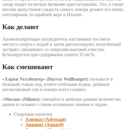
сахар осядет на ветках мелкими кристалликами. Это, а также
вполне допустимая сладость самого ликера делают его очень
популярным, по крайней мере в Италии.
Как делают
Ароматизирующие ингредиенты настаивают на смеси
чистого спирта с водой и затем дистиллируют, полученный
экстракт смешивают со спиртами высокой очистки.
Бутилируется при содержании спирта 35 об.%.
Как смешивают
«Харви Уоллбенгер» (Harvey Wallbanger)
: положите в
большой стакан лед, влейте побольше водки, добавьте
апельсиновый сок и поверх всего гальяно.
«Милан» (Milano):
смешайте в шейкере равные количества
джина и гальяно с соком половинки лимона и льдом.
Спиртные напитки
Адвокат (Advocaat)
Аквавит (Aquavit)