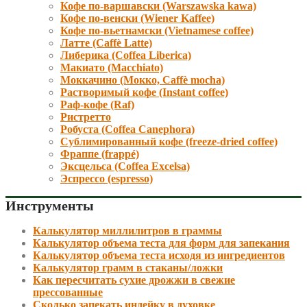
Кофе по-варшавски (Warszawska kawa)
Кофе по-венски (Wiener Kaffee)
Кофе по-вьетнамски (Vietnamese coffee)
Латте (Caffè Latte)
Либерика (Coffea Liberica)
Макиато (Macchiato)
Моккачино (Мокко, Caffè mocha)
Растворимый кофе (Instant coffee)
Раф-кофе (Raf)
Ристретто
Робуста (Coffea Canephora)
Сублимированный кофе (freeze-dried coffee)
Фраппе (frappé)
Эксцельса (Coffea Excelsa)
Эспрессо (espresso)
Инструменты
Калькулятор миллилитров в граммы
Калькулятор объема теста для форм для запекания
Калькулятор объема теста исходя из ингредиентов
Калькулятор грамм в стаканы/ложки
Как пересчитать сухие дрожжи в свежие
прессованные
Сколько запекать индейку в духовке