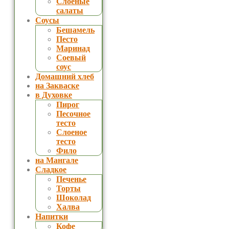
Слоеные
салаты
Соусы
Бешамель
Песто
Маринад
Соевый
соус
Домашний хлеб
на Закваске
в Духовке
Пирог
Песочное
тесто
Слоеное
тесто
Фило
на Мангале
Сладкое
Печенье
Торты
Шоколад
Халва
Напитки
Кофе