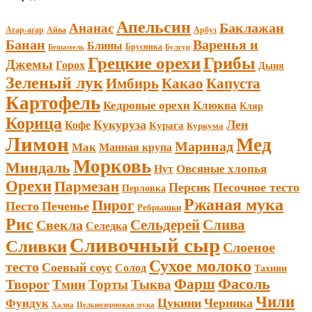
Апельсин
Баклажан
Ананас
Агар-агар
Арбуз
Айва
Банан
Варенья и
Блины
Брусника
Бешамель
Булгур
Грецкие орехи
Грибы
Джемы
Горох
Дыня
Зеленый лук
Имбирь
Какао
Капуста
Картофель
Кедровые орехи
Клюква
Кляр
Корица
Кукуруза
Лен
Кофе
Курага
Куркума
Лимон
Мед
Маринад
Мак
Манная крупа
Морковь
Миндаль
Овсяные хлопья
Нут
Орехи
Пармезан
Персик
Песочное тесто
Перловка
Ржаная мука
Пирог
Песто
Печенье
Ребрышки
Рис
Сельдерей
Слива
Свекла
Селедка
Сливочный сыр
Сливки
Слоеное
Сухое молоко
тесто
Соевый соус
Солод
Тахини
Фарш
Фасоль
Творог
Тмин
Торты
Тыква
Чили
Цукини
Черника
Фундук
Халва
Цельнозерновая мука