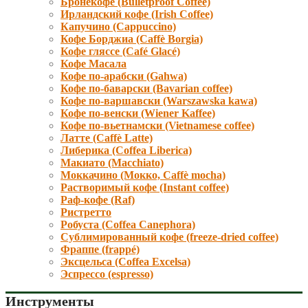
Бронекофе (Bulletproof Coffee)
Ирландский кофе (Irish Coffee)
Капучино (Cappuccino)
Кофе Борджиа (Caffè Borgia)
Кофе гляссе (Café Glacé)
Кофе Масала
Кофе по-арабски (Gahwa)
Кофе по-баварски (Bavarian coffee)
Кофе по-варшавски (Warszawska kawa)
Кофе по-венски (Wiener Kaffee)
Кофе по-вьетнамски (Vietnamese coffee)
Латте (Caffè Latte)
Либерика (Coffea Liberica)
Макиато (Macchiato)
Моккачино (Мокко, Caffè mocha)
Растворимый кофе (Instant coffee)
Раф-кофе (Raf)
Ристретто
Робуста (Coffea Canephora)
Сублимированный кофе (freeze-dried coffee)
Фраппе (frappé)
Эксцельса (Coffea Excelsa)
Эспрессо (espresso)
Инструменты