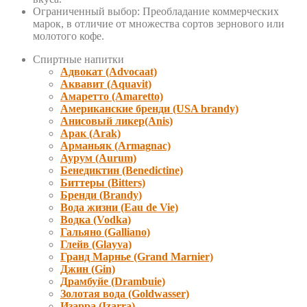
Ограниченный выбор: Преобладание коммерческих
марок, в отличие от множества сортов зернового или
молотого кофе.
Спиртные напитки
Адвокат (Advocaat)
Аквавит (Aquavit)
Амаретто (Amaretto)
Американские бренди (USA brandy)
Анисовый ликер(Anis)
Арак (Arak)
Арманьяк (Armagnac)
Аурум (Aurum)
Бенедиктин (Benedictine)
Биттеры (Bitters)
Бренди (Brandy)
Вода жизни (Eau de Vie)
Водка (Vodka)
Гальяно (Galliano)
Глейв (Glayva)
Гранд Марнье (Grand Marnier)
Джин (Gin)
Драмбуйе (Drambuie)
Золотая вода (Goldwasser)
Изарра (Izarra)