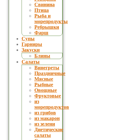
Свинина
Птица
Рыба и
морепродукты
Ребрышки
Фарш
Супы
Гарниры
Закуски
Блины
Салаты
Винегреты
Праздничные
Мясные
Рыбные
Овощные
Фруктовые
из
морепродуктов
из грибов
из макарон
из зелени
Диетические
салаты