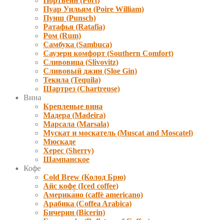
Портвейн (Port)
Пуар Уильям (Poire William)
Пунш (Punsch)
Ратафья (Ratafia)
Ром (Rum)
Самбука (Sambuca)
Саузерн комфорт (Southern Comfort)
Сливовица (Slivovitz)
Сливовый джин (Sloe Gin)
Текила (Tequila)
Шартрез (Chartreuse)
Вина
Крепленые вина
Мадера (Madeira)
Марсала (Marsala)
Мускат и москатель (Muscat and Moscatel)
Мюскаде
Херес (Sherry)
Шампанское
Кофе
Cold Brew (Колод Брю)
Айс кофе (Iced coffee)
Америка́но (caffè americano)
Арабика (Coffea Arabica)
Бичерин (Bicerin)