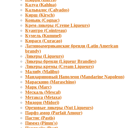
Калуа (Kahlua)
Кальвадос (Calvados)
Кирш (Kirsch)
Коньяк (Cognac)
Крем-ликеры (Creme Liqueurs)
Куантро (Cointreau)
Кумель (Kummel)
Кюрасо (Curacao)
Латиноамериканские бренди (Latin American
brandy)
Ликеры (Liqueurs)
Ликеры-бренди (Liqueur Brandies)
Ликеры-кремы (Cream Liqueurs)
Малибу (Malibu)
Мандариновый Наполеон (Mandarine Napoleon)
Мараскино (Маraschino)
Марк (Marc)
Мескаль (Mescal)
Метакса (Metaxa)
Мидори (Мidori)
Ореховые ликеры (Nut Liqueurs)
Парфэ амор (Parfait Amour)
Пастис (Pastis)
Пиммз (Pimm's)