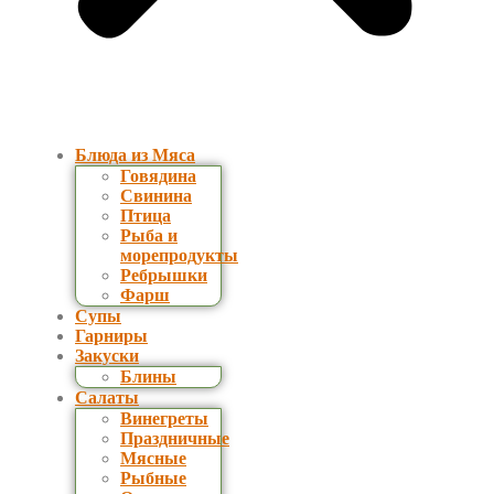
Блюда из Мяса
Говядина
Свинина
Птица
Рыба и
морепродукты
Ребрышки
Фарш
Супы
Гарниры
Закуски
Блины
Салаты
Винегреты
Праздничные
Мясные
Рыбные