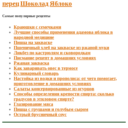
Шоколад
перец
Яблоко
Самые популярные рецепты
Краюшки с семечками
Лучшие способы применения адамова яблока в
народной медицине
Пицца на закваске
Пшеничный хлеб на закваске из ржаной муки
Ликбез по кастрюлям и сковородкам
Писмание рецепт в домашних условиях
Ржаная закваска
Как заваривать овес в термосе
Кулинарный словарь
Настойка из водки и прополиса: от чего помогает,
приготовление в домашних условиях
Салаты консервированные из огурцов
Способы определения крепости спирта: сколько
градусов в этиловом спирте?
Глазирование мяса
Пицца с грушами и голубым сыром
Острый брусничный соус