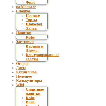
Фило
на Мангале
Сладкое
Печенье
Торты
Шоколад
Халва
Напитки
Кофе
Заготовки
Варенья и
Джемы
Консервированные
салаты
Огород
Диета
Кухни мира
Полезное
Калькуляторы
Wiki
Спиртные
напитки
Кофе
Вина