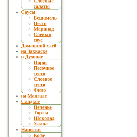
Слоеные
салаты
Соусы
Бешамель
Песто
Маринад
Соевый
соус
Домашний хлеб
на Закваске
в Духовке
Пирог
Песочное
тесто
Слоеное
тесто
Фило
на Мангале
Сладкое
Печенье
Торты
Шоколад
Халва
Напитки
Кофе