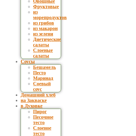
Овощные
Фруктовые
из
морепродуктов
из грибов
из макарон
из зелени
Диетические
салаты
Слоеные
салаты
Соусы
Бешамель
Песто
Маринад
Соевый
соус
Домашний хлеб
на Закваске
в Духовке
Пирог
Песочное
тесто
Слоеное
тесто