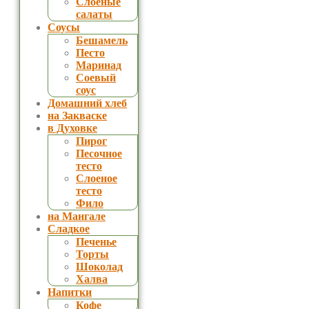
Слоеные
салаты
Соусы
Бешамель
Песто
Маринад
Соевый
соус
Домашний хлеб
на Закваске
в Духовке
Пирог
Песочное
тесто
Слоеное
тесто
Фило
на Мангале
Сладкое
Печенье
Торты
Шоколад
Халва
Напитки
Кофе