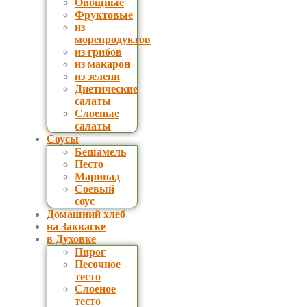
Овощные
Фруктовые
из
морепродуктов
из грибов
из макарон
из зелени
Диетические
салаты
Слоеные
салаты
Соусы
Бешамель
Песто
Маринад
Соевый
соус
Домашний хлеб
на Закваске
в Духовке
Пирог
Песочное
тесто
Слоеное
тесто