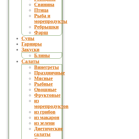
Свинина
Птица
Рыба и
морепродукты
Ребрышки
Фарш
Супы
Гарниры
Закуски
Блины
Салаты
Винегреты
Праздничные
Мясные
Рыбные
Овощные
Фруктовые
из
морепродуктов
из грибов
из макарон
из зелени
Диетические
салаты