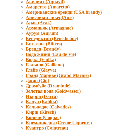
Аквавит (Aquavit)
Амаретто (Amaretto)
Американские бренди (USA brandy)
Анисовый ликер(Anis)
Арак (Arak)
Арманьяк (Armagnac)
Аурум (Aurum)
Бенедиктин (Benedictine)
Биттеры (Bitters)
Бренди (Brandy)
Вода жизни (Eau de Vie)
Водка (Vodka)
Гальяно (Galliano)
Глейв (Glayva)
Гранд Марнье (Grand Marnier)
Джин (Gin)
Драмбуйе (Drambuie)
Золотая вода (Goldwasser)
Изарра (Izarra)
Калуа (Kahlua)
Кальвадос (Calvados)
Кирш (Kirsch)
Коньяк (Cognac)
Крем-ликеры (Creme Liqueurs)
Куантро (Cointreau)