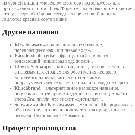
из черной вишни «морелло» (этот сорт используется для
приготовления торта «Блэк Форест» – дара Баварии мировому
столу десертов). Однако сегодня чаще основой напитка
являются красные сорта вишни.
Другие названия
Kirschwasser
– полное немецкое название,
переводящееся как «вишнёвая вода».
Eau-de-vie de cerise
– французский эквивалент,
означающий «вишнёвая вода жизни».
Cherry Schnapps
– название, иногда используемое в
англоязычных странах для обозначения крепкого
вишнёвого напитка, хотя часто оно может
подразумевать менее качественные или сладкие версии.
Kirschbrand
– альтернативное немецкое название,
подчёркивающее происхождение от фруктов (
brand
от
слова
Branntwein
, что значит «дистиллят»).
Schwarzwälder Kirschwasser
– «кирш из Шварцвальда»,
обозначение, которое используется для продукции из
региона Шварцвальд в Германии.
Процесс производства