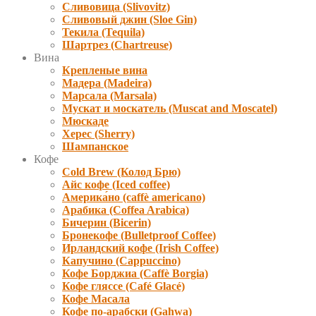
Сливовица (Slivovitz)
Сливовый джин (Sloe Gin)
Текила (Tequila)
Шартрез (Chartreuse)
Вина
Крепленые вина
Мадера (Madeira)
Марсала (Marsala)
Мускат и москатель (Muscat and Moscatel)
Мюскаде
Херес (Sherry)
Шампанское
Кофе
Cold Brew (Колод Брю)
Айс кофе (Iced coffee)
Америка́но (caffè americano)
Арабика (Coffea Arabica)
Бичерин (Bicerin)
Бронекофе (Bulletproof Coffee)
Ирландский кофе (Irish Coffee)
Капучино (Cappuccino)
Кофе Борджиа (Caffè Borgia)
Кофе гляссе (Café Glacé)
Кофе Масала
Кофе по-арабски (Gahwa)