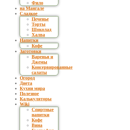
Фило
на Мангале
Сладкое
Печенье
Торты
Шоколад
Халва
Напитки
Кофе
Заготовки
Варенья и
Джемы
Консервированные
салаты
Огород
Диета
Кухни мира
Полезное
Калькуляторы
Wiki
Спиртные
напитки
Кофе
Вина