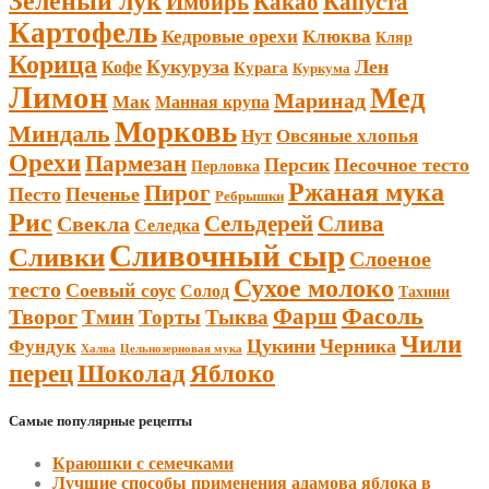
Зеленый лук
Имбирь
Какао
Капуста
Картофель
Кедровые орехи
Клюква
Кляр
Корица
Кукуруза
Лен
Кофе
Курага
Куркума
Лимон
Мед
Маринад
Мак
Манная крупа
Морковь
Миндаль
Овсяные хлопья
Нут
Орехи
Пармезан
Персик
Песочное тесто
Перловка
Ржаная мука
Пирог
Песто
Печенье
Ребрышки
Рис
Сельдерей
Слива
Свекла
Селедка
Сливочный сыр
Сливки
Слоеное
Сухое молоко
тесто
Соевый соус
Солод
Тахини
Фарш
Фасоль
Творог
Тмин
Торты
Тыква
Чили
Цукини
Черника
Фундук
Халва
Цельнозерновая мука
Шоколад
перец
Яблоко
Самые популярные рецепты
Краюшки с семечками
Лучшие способы применения адамова яблока в