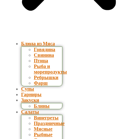
Блюда из Мяса
Говядина
Свинина
Птица
Рыба и
морепродукты
Ребрышки
Фарш
Супы
Гарниры
Закуски
Блины
Салаты
Винегреты
Праздничные
Мясные
Рыбные