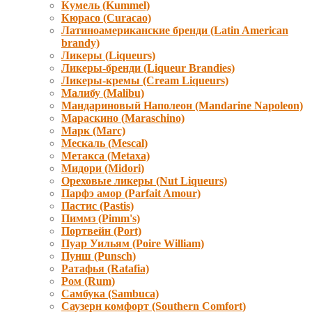
Кумель (Kummel)
Кюрасо (Curacao)
Латиноамериканские бренди (Latin American
brandy)
Ликеры (Liqueurs)
Ликеры-бренди (Liqueur Brandies)
Ликеры-кремы (Cream Liqueurs)
Малибу (Malibu)
Мандариновый Наполеон (Mandarine Napoleon)
Мараскино (Маraschino)
Марк (Marc)
Мескаль (Mescal)
Метакса (Metaxa)
Мидори (Мidori)
Ореховые ликеры (Nut Liqueurs)
Парфэ амор (Parfait Amour)
Пастис (Pastis)
Пиммз (Pimm's)
Портвейн (Port)
Пуар Уильям (Poire William)
Пунш (Punsch)
Ратафья (Ratafia)
Ром (Rum)
Самбука (Sambuca)
Саузерн комфорт (Southern Comfort)