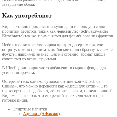
завершение обеда.
Как употребляют
Кирш активно применяют в кулинарии используется для
пропитки десертов, таких как
чёрный лес (Schwarzwälder
Kirschtorte)
так же .применяется для фламбирования фруктов.
Небольшое количество кирша придаст десертам пряную
остроту: можно пропитать им бисквит или сбрызнуть свежие
фрукты, например ананас. Как ни странно, аромат кирша
сочетается со всеми фруктами.
В Швейцарии кирш часто добавляют в сырное фондю для
усиления аромата.
Остерегайтесь, однако, бутылок с этикеткой «Kirsch de
Cuisine», что можно перевести как «Кирш для кухни». Это
низкосортное снадобье отдает скорее воском, нежели вишней.
Видимо, считается, что его резкий запах смягчается при
готовке пищи.
Спиртные напитки
Адвокат (Advocaat)