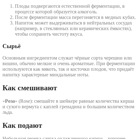
Плоды подвергаются естественной ферментации, в
процессе которой образуется алкоголь.
После ферментации масса перегоняется в медных кубах.
Напиток может выдерживаться в нейтральных сосудах
(например, в стеклянных или керамических ёмкостях),
чтобы сохранить чистоту вкуса.
Сырьё
Основным ингредиентом служат чёрные сорта черешни или
вишни, обычно мелкие и очень ароматные. При ферментации
используются как мякоть, так и косточки плодов, что придаёт
напитку характерные миндальные ноты.
Как смешивают
«
Роза
» (Rose): смешайте в шейкере равные количества кирша
и сухого вермута с каплей гренадина и большим количеством
льда.
Как подают
Небольшая рюмка слегка охлажденного кирша – хорошее