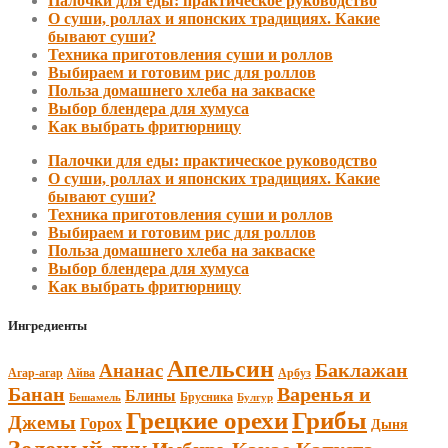
Палочки для еды: практическое руководство
О суши, роллах и японских традициях. Какие
бывают суши?
Техника приготовления суши и роллов
Выбираем и готовим рис для роллов
Польза домашнего хлеба на закваске
Выбор блендера для хумуса
Как выбрать фритюрницу
Палочки для еды: практическое руководство
О суши, роллах и японских традициях. Какие
бывают суши?
Техника приготовления суши и роллов
Выбираем и готовим рис для роллов
Польза домашнего хлеба на закваске
Выбор блендера для хумуса
Как выбрать фритюрницу
Ингредиенты
Апельсин
Баклажан
Ананас
Агар-агар
Арбуз
Айва
Банан
Варенья и
Блины
Брусника
Бешамель
Булгур
Грецкие орехи
Грибы
Джемы
Горох
Дыня