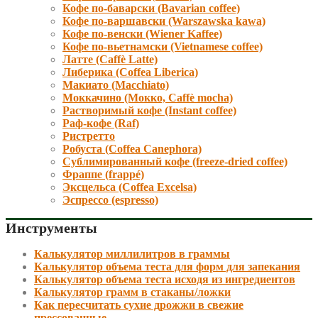
Кофе по-баварски (Bavarian coffee)
Кофе по-варшавски (Warszawska kawa)
Кофе по-венски (Wiener Kaffee)
Кофе по-вьетнамски (Vietnamese coffee)
Латте (Caffè Latte)
Либерика (Coffea Liberica)
Макиато (Macchiato)
Моккачино (Мокко, Caffè mocha)
Растворимый кофе (Instant coffee)
Раф-кофе (Raf)
Ристретто
Робуста (Coffea Canephora)
Сублимированный кофе (freeze-dried coffee)
Фраппе (frappé)
Эксцельса (Coffea Excelsa)
Эспрессо (espresso)
Инструменты
Калькулятор миллилитров в граммы
Калькулятор объема теста для форм для запекания
Калькулятор объема теста исходя из ингредиентов
Калькулятор грамм в стаканы/ложки
Как пересчитать сухие дрожжи в свежие
прессованные