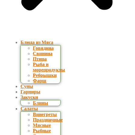
Блюда из Мяса
Говядина
Свинина
Птица
Рыба и
морепродукты
Ребрышки
Фарш
Супы
Гарниры
Закуски
Блины
Салаты
Винегреты
Праздничные
Мясные
Рыбные