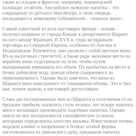
также из плодов и фруктов: например, нормандский
кальвадос из яблок. Английское название напитка – это
сокращение от датского bran-dewijn, в свою очередь
восходящего к немецкому Gebranntwein – «жженое вино».
Самый известный из всех настоящих бренди – коньяк –
получил название от города Коньяк в департаменте Шарант
на юго-западе Франции. В XVII в. сюда заглядывали
торговцы из Северной Европы, особенно из Англии и
Нидерландов. Разумеется, они увозили с собой местное вино.
Из-за налоговых строгостей, а также ради экономии места на
кораблях вино подогревали на огне, чтобы путем
выпаривания уменьшить его объем. По прибытии на место в
бочки добавляли воду, доводя объем содержимого до
первоначального. Однако было замечено, что вина из
Шаранта явно выигрывают от сокращения объема. Это и был
шаг, точнее шажок, к настоящей дистилляции.
Слава дистиллированных вин из Шаранта и получаемая от их
продажи прибыль оказались столь велики, что вскоре нашлось
много желающих производить подобные напитки. Однако
никто не мог воспроизвести специфические условия,
которыми определялось качество коньяка. Известковые почвы,
морской климат и вызревание в бочках особой формы,
изготовленных из лиможского дуба, придавали напитку