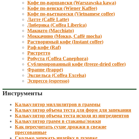
Кофе по-варшавски (Warszawska kawa)
Кофе по-венски (Wiener Kaffee)
Кофе по-вьетнамски (Vietnamese coffee)
Латте (Caffè Latte)
Либерика (Coffea Liberica)
Макиато (Macchiato)
Моккачино (Мокко, Caffè mocha)
Растворимый кофе (Instant coffee)
Раф-кофе (Raf)
Ристретто
Робуста (Coffea Canephora)
Сублимированный кофе (freeze-dried coffee)
Фраппе (frappé)
Эксцельса (Coffea Excelsa)
Эспрессо (espresso)
Инструменты
Калькулятор миллилитров в граммы
Калькулятор объема теста для форм для запекания
Калькулятор объема теста исходя из ингредиентов
Калькулятор грамм в стаканы/ложки
Как пересчитать сухие дрожжи в свежие
прессованные
Сколько запекать индейку в духовке