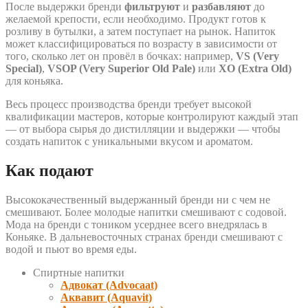
После выдержки бренди
фильтруют
и
разбавляют
до
желаемой крепости, если необходимо. Продукт готов к
розливу в бутылки, а затем поступает на рынок. Напиток
может классифицироваться по возрасту в зависимости от
того, сколько лет он провёл в бочках: например,
VS (Very
Special)
,
VSOP (Very Superior Old Pale)
или
XO (Extra Old)
для коньяка.
Весь процесс производства бренди требует высокой
квалификации мастеров, которые контролируют каждый этап
— от выбора сырья до дистилляции и выдержки — чтобы
создать напиток с уникальными вкусом и ароматом.
Как подают
Высококачественный выдержанный бренди ни с чем не
смешивают. Более молодые напитки смешивают с содовой.
Мода на бренди с тоником усерднее всего внедрялась в
Коньяке. В дальневосточных странах бренди смешивают с
водой и пьют во время еды.
Спиртные напитки
Адвокат (Advocaat)
Аквавит (Aquavit)