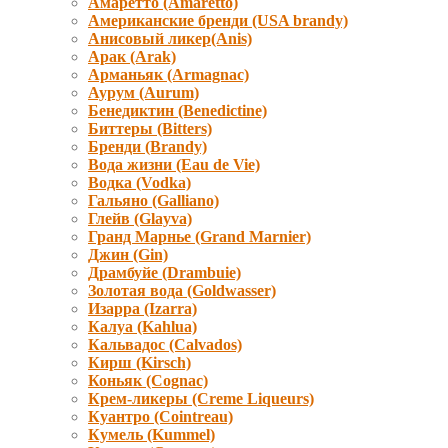
Амаретто (Amaretto)
Американские бренди (USA brandy)
Анисовый ликер(Anis)
Арак (Arak)
Арманьяк (Armagnac)
Аурум (Aurum)
Бенедиктин (Benedictine)
Биттеры (Bitters)
Бренди (Brandy)
Вода жизни (Eau de Vie)
Водка (Vodka)
Гальяно (Galliano)
Глейв (Glayva)
Гранд Марнье (Grand Marnier)
Джин (Gin)
Драмбуйе (Drambuie)
Золотая вода (Goldwasser)
Изарра (Izarra)
Калуа (Kahlua)
Кальвадос (Calvados)
Кирш (Kirsch)
Коньяк (Cognac)
Крем-ликеры (Creme Liqueurs)
Куантро (Cointreau)
Кумель (Kummel)