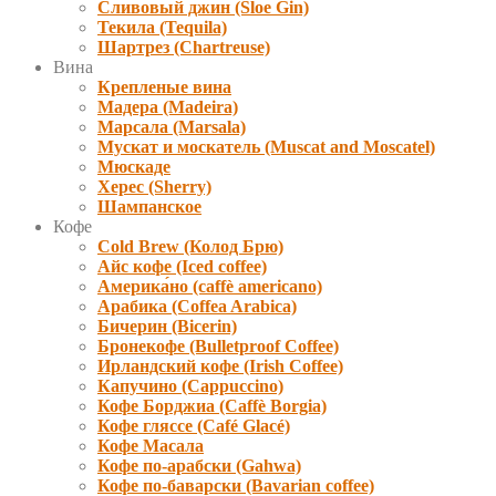
Сливовый джин (Sloe Gin)
Текила (Tequila)
Шартрез (Chartreuse)
Вина
Крепленые вина
Мадера (Madeira)
Марсала (Marsala)
Мускат и москатель (Muscat and Moscatel)
Мюскаде
Херес (Sherry)
Шампанское
Кофе
Cold Brew (Колод Брю)
Айс кофе (Iced coffee)
Америка́но (caffè americano)
Арабика (Coffea Arabica)
Бичерин (Bicerin)
Бронекофе (Bulletproof Coffee)
Ирландский кофе (Irish Coffee)
Капучино (Cappuccino)
Кофе Борджиа (Caffè Borgia)
Кофе гляссе (Café Glacé)
Кофе Масала
Кофе по-арабски (Gahwa)
Кофе по-баварски (Bavarian coffee)