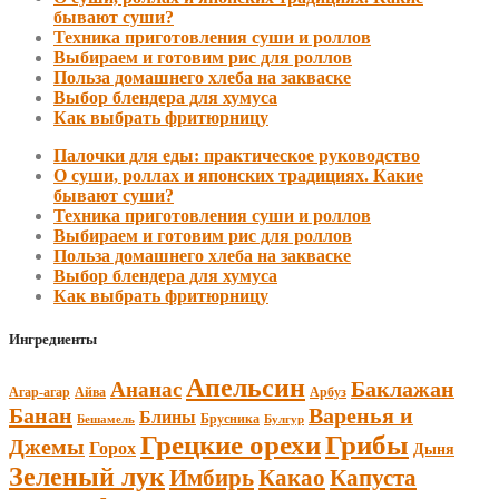
бывают суши?
Техника приготовления суши и роллов
Выбираем и готовим рис для роллов
Польза домашнего хлеба на закваске
Выбор блендера для хумуса
Как выбрать фритюрницу
Палочки для еды: практическое руководство
О суши, роллах и японских традициях. Какие
бывают суши?
Техника приготовления суши и роллов
Выбираем и готовим рис для роллов
Польза домашнего хлеба на закваске
Выбор блендера для хумуса
Как выбрать фритюрницу
Ингредиенты
Апельсин
Баклажан
Ананас
Агар-агар
Арбуз
Айва
Банан
Варенья и
Блины
Брусника
Бешамель
Булгур
Грецкие орехи
Грибы
Джемы
Горох
Дыня
Зеленый лук
Имбирь
Какао
Капуста