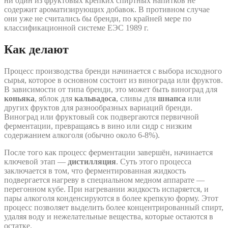
ни один из фруктовых крепких спиртных напитков не
содержит ароматизирующих добавок. В противном случае
они уже не считались бы бренди, по крайней мере по
классификационной системе ЕЭС 1989 г.
Как делают
Процесс производства бренди начинается с выбора исходного
сырья, которое в основном состоит из винограда или фруктов.
В зависимости от типа бренди, это может быть виноград для
коньяка
, яблок для
кальвадоса
, сливы для
шнапса
или
других фруктов для разнообразных вариаций бренди.
Виноград или фруктовый сок подвергаются первичной
ферментации, превращаясь в вино или сидр с низким
содержанием алкоголя (обычно около 6-8%).
После того как процесс ферментации завершён, начинается
ключевой этап —
дистилляция
. Суть этого процесса
заключается в том, что ферментированная жидкость
подвергается нагреву в специальном медном аппарате —
перегонном кубе. При нагревании жидкость испаряется, и
пары алкоголя конденсируются в более крепкую форму. Этот
процесс позволяет выделить более концентрированный спирт,
удаляя воду и нежелательные вещества, которые остаются в
остатке.