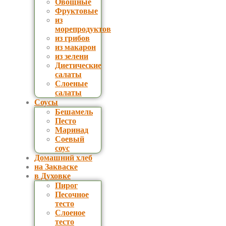
Овощные
Фруктовые
из
морепродуктов
из грибов
из макарон
из зелени
Диетические
салаты
Слоеные
салаты
Соусы
Бешамель
Песто
Маринад
Соевый
соус
Домашний хлеб
на Закваске
в Духовке
Пирог
Песочное
тесто
Слоеное
тесто