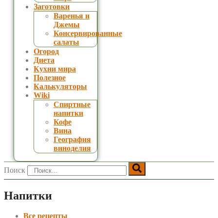
Заготовки
Варенья и
Джемы
Консервированные
салаты
Огород
Диета
Кухни мира
Полезное
Калькуляторы
Wiki
Спиртные
напитки
Кофе
Вина
География
виноделия
Поиск
Напитки
Все рецепты