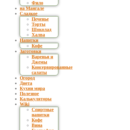
Фило
на Мангале
Сладкое
Печенье
Торты
Шоколад
Халва
Напитки
Кофе
Заготовки
Варенья и
Джемы
Консервированные
салаты
Огород
Диета
Кухни мира
Полезное
Калькуляторы
Wiki
Спиртные
напитки
Кофе
Вина