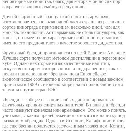
неповторимые свойства, благодаря которым он до сих пор
сохраняет свою высочайшую репутацию.
Другой фирменный французский напиток, арманьяк,
изготавливается, в юго-западной части страны из различных
сортов винограда с применением несколько иной, чем для
коньяка, технологии. Хотя арманьяк не столь популярен, как
коньяк, он имеет свои характерные особенности, и многие
именно его предпочитают в качестве хорошего диджестива.
Фруктовый бренди производится по всей Европе и Америке.
Лучшие сорта получают методом дистилляции в перегонном
кубе. Однако некоторые низкокачественные напитки,
искусственно ароматизированные и подкрашенные, также
носили наименование «бренди», пока Европейское
экономическое сообщество в соответствии с новым законом,
принятым в 1989 г., не ввело запрет на использование этого
термина внутри стран ЕЭС.
«Бренди » – общее название любых дистиллированных
фруктовых крепких спиртных напитков. В наши дни бренди
часто именуют коньяком или арманьяком. Это можно понять,
учитывая, с каким пренебрежением относятся к напитку под
названием «бренди». Однако в Испании, Калифорнии и кое-
где еще бренди пользуется заслуженным уважением. Кстати,