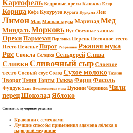
Картофель
Кедровые орехи
Клюква
Кляр
Корица
Кукуруза
Лен
Кофе
Курага
Куркума
Лимон
Мед
Маринад
Мак
Манная крупа
Морковь
Миндаль
Овсяные хлопья
Нут
Орехи
Пармезан
Персик
Песочное тесто
Перловка
Ржаная мука
Пирог
Песто
Печенье
Ребрышки
Рис
Сельдерей
Слива
Свекла
Селедка
Сливочный сыр
Сливки
Слоеное
Сухое молоко
тесто
Соевый соус
Солод
Тахини
Фарш
Фасоль
Творог
Тмин
Торты
Тыква
Чили
Цукини
Черника
Фундук
Халва
Цельнозерновая мука
Шоколад
перец
Яблоко
Самые популярные рецепты
Краюшки с семечками
Лучшие способы применения адамова яблока в
народной медицине