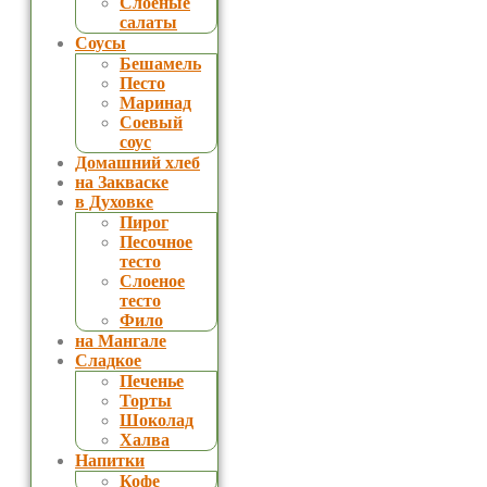
Слоеные
салаты
Соусы
Бешамель
Песто
Маринад
Соевый
соус
Домашний хлеб
на Закваске
в Духовке
Пирог
Песочное
тесто
Слоеное
тесто
Фило
на Мангале
Сладкое
Печенье
Торты
Шоколад
Халва
Напитки
Кофе