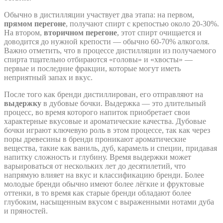
Обычно в дистилляции участвует два этапа: на первом,
прямом перегоне
, получают спирт с крепостью около 20-30%.
На втором,
вторичном перегоне
, этот спирт очищается и
доводится до нужной крепости — обычно 60-70% алкоголя.
Важно отметить, что в процессе дистилляции из получаемого
спирта тщательно отбираются «головы» и «хвосты» —
первые и последние фракции, которые могут иметь
неприятный запах и вкус.
После того как бренди дистиллирован, его отправляют на
выдержку
в дубовые бочки. Выдержка — это длительный
процесс, во время которого напиток приобретает свои
характерные вкусовые и ароматические качества. Дубовые
бочки играют ключевую роль в этом процессе, так как через
поры древесины в бренди проникают ароматические
вещества, такие как ваниль, дуб, карамель и специи, придавая
напитку сложность и глубину. Время выдержки может
варьироваться от нескольких лет до десятилетий, что
напрямую влияет на вкус и классификацию бренди. Более
молодые бренди обычно имеют более лёгкие и фруктовые
оттенки, в то время как старые бренди обладают более
глубоким, насыщенным вкусом с выраженными нотами дуба
и пряностей.