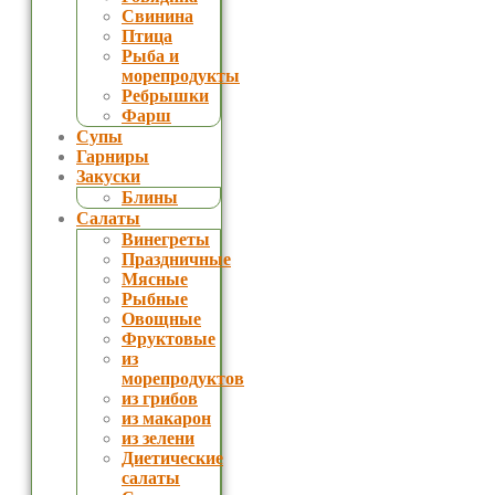
Свинина
Птица
Рыба и
морепродукты
Ребрышки
Фарш
Супы
Гарниры
Закуски
Блины
Салаты
Винегреты
Праздничные
Мясные
Рыбные
Овощные
Фруктовые
из
морепродуктов
из грибов
из макарон
из зелени
Диетические
салаты