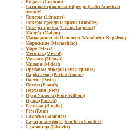
Кюрасо (Curacao)
Латиноамериканские бренди (Latin American
brandy)
Ликеры (Liqueurs)
Ликеры-бренди (Liqueur Brandies)
Ликеры-кремы (Cream Liqueurs)
Малибу (Malibu)
Мандариновый Наполеон (Mandarine Napoleon)
Мараскино (Маraschino)
Марк (Marc)
Мескаль (Mescal)
Метакса (Metaxa)
Мидори (Мidori)
Ореховые ликеры (Nut Liqueurs)
Парфэ амор (Parfait Amour)
Пастис (Pastis)
Пиммз (Pimm's)
Портвейн (Port)
Пуар Уильям (Poire William)
Пунш (Punsch)
Ратафья (Ratafia)
Ром (Rum)
Самбука (Sambuca)
Саузерн комфорт (Southern Comfort)
Сливовица (Slivovitz)