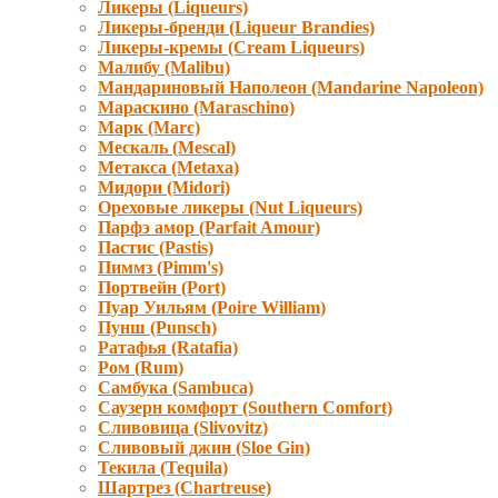
Ликеры (Liqueurs)
Ликеры-бренди (Liqueur Brandies)
Ликеры-кремы (Cream Liqueurs)
Малибу (Malibu)
Мандариновый Наполеон (Mandarine Napoleon)
Мараскино (Маraschino)
Марк (Marc)
Мескаль (Mescal)
Метакса (Metaxa)
Мидори (Мidori)
Ореховые ликеры (Nut Liqueurs)
Парфэ амор (Parfait Amour)
Пастис (Pastis)
Пиммз (Pimm's)
Портвейн (Port)
Пуар Уильям (Poire William)
Пунш (Punsch)
Ратафья (Ratafia)
Ром (Rum)
Самбука (Sambuca)
Саузерн комфорт (Southern Comfort)
Сливовица (Slivovitz)
Сливовый джин (Sloe Gin)
Текила (Tequila)
Шартрез (Chartreuse)