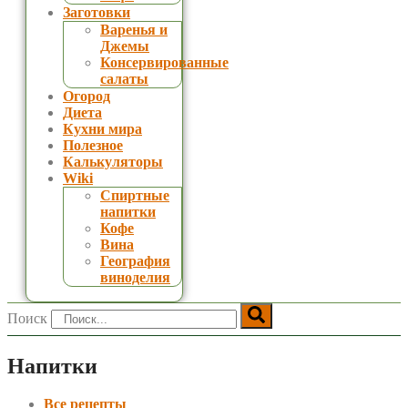
Заготовки
Варенья и
Джемы
Консервированные
салаты
Огород
Диета
Кухни мира
Полезное
Калькуляторы
Wiki
Спиртные
напитки
Кофе
Вина
География
виноделия
Поиск
Напитки
Все рецепты