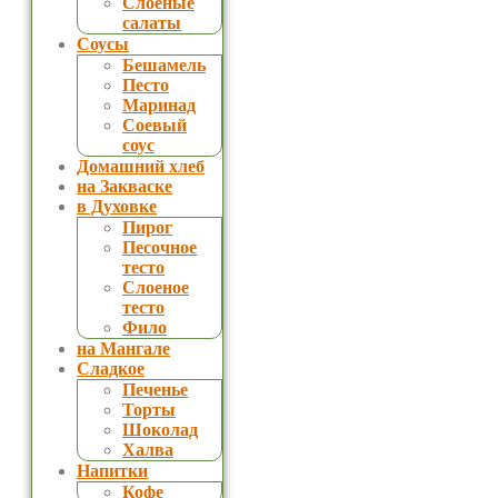
Слоеные
салаты
Соусы
Бешамель
Песто
Маринад
Соевый
соус
Домашний хлеб
на Закваске
в Духовке
Пирог
Песочное
тесто
Слоеное
тесто
Фило
на Мангале
Сладкое
Печенье
Торты
Шоколад
Халва
Напитки
Кофе