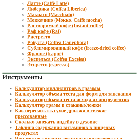
Латте (Caffè Latte)
Либерика (Coffea Liberica)
Макиато (Macchiato)
Моккачино (Мокко, Caffè mocha)
Растворимый кофе (Instant coffee)
Раф-кофе (Raf)
Ристретто
Робуста (Coffea Canephora)
Сублимированный кофе (freeze-dried coffee)
Фраппе (frappé)
Эксцельса (Coffea Excelsa)
Эспрессо (espresso)
Инструменты
Калькулятор миллилитров в граммы
Калькулятор объема теста для форм для запекания
Калькулятор объема теста исходя из ингредиентов
Калькулятор грамм в стаканы/ложки
Как пересчитать сухие дрожжи в свежие
прессованные
Сколько запекать индейку в духовке
Таблица содержания витаминов в пищевых
продуктах
Чем можно заменить некоторые ингредиенты в