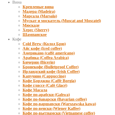
Вина
Крепленые вина
Мадера (Madeira)
Марсала (Marsala)
Мускат и москатель (Muscat and Moscatel)
Мюскаде
Херес (Sherry)
Шампанское
Кофе
Cold Brew (Колод Брю)
Айс кофе (Iced coffee)
Америка́но (caffè americano)
Арабика (Coffea Arabica)
Бичерин (Bicerin)
Бронекофе (Bulletproof Coffee)
Ирландский кофе (Irish Coffee)
Капучино (Cappuccino)
Кофе Борджиа (Caffè Borgia)
Кофе гляссе (Café Glacé)
Кофе Масала
Кофе по-арабски (Gahwa)
Кофе по-баварски (Bavarian coffee)
Кофе по-варшавски (Warszawska kawa)
Кофе по-венски (Wiener Kaffee)
Кофе по-вьетнамски (Vietnamese coffee)