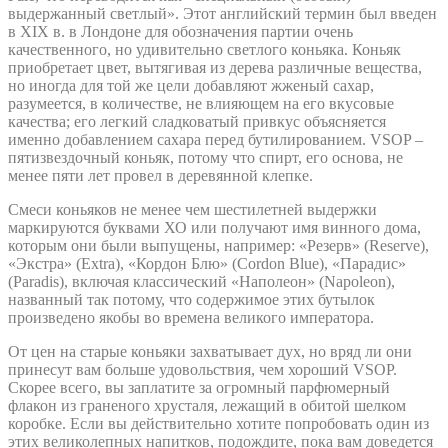
выдержанный светлый». Этот английский термин был введен
в XIX в. в Лондоне для обозначения партии очень
качественного, но удивительно светлого коньяка. Коньяк
приобретает цвет, вытягивая из дерева различные вещества,
но иногда для той же цели добавляют жженый сахар,
разумеется, в количестве, не влияющем на его вкусовые
качества; его легкий сладковатый привкус объясняется
именно добавлением сахара перед бутилированием. VSOP –
пятизвездочный коньяк, потому что спирт, его основа, не
менее пяти лет провел в деревянной клепке.
Смеси коньяков не менее чем шестилетней выдержки
маркируются буквами ХО или получают имя винного дома,
которым они были выпущены, например: «Резерв» (Reserve),
«Экстра» (Extra), «Кордон Блю» (Cordon Blue), «Парадис»
(Paradis), включая классический «Наполеон» (Napoleon),
названный так потому, что содержимое этих бутылок
произведено якобы во времена великого императора.
От цен на старые коньяки захватывает дух, но вряд ли они
принесут вам больше удовольствия, чем хороший VSOP.
Скорее всего, вы заплатите за огромный парфюмерный
флакон из граненого хрусталя, лежащий в обитой шелком
коробке. Если вы действительно хотите попробовать один из
этих великолепных напитков, подождите, пока вам доведется