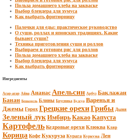
Польза домашнего хлеба на закваске
Выбор блендера для хумуса
Как выбрать фритюрницу
Палочки для еды: практическое руководство
О суши, роллах и японских традициях. Какие
бывают суши?
Техника приготовления суши и роллов
Выбираем и готовим рис для роллов
Польза домашнего хлеба на закваске
Выбор блендера для хумуса
Как выбрать фритюрницу
Ингредиенты
Апельсин
Баклажан
Ананас
Агар-агар
Арбуз
Айва
Банан
Варенья и
Блины
Брусника
Бешамель
Булгур
Грецкие орехи
Грибы
Джемы
Горох
Дыня
Зеленый лук
Имбирь
Какао
Капуста
Картофель
Кедровые орехи
Клюква
Кляр
Корица
Кукуруза
Лен
Кофе
Курага
Куркума