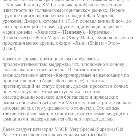
г. Коньяк. К концу XVII в. коньяк приобрел заслуженную
известность на голландском и британском рынках. Первое
крупное производство коньяка наладил Жан Мартель,
уроженец Джерси, который в 1715 г. основал винный дом, до
сих пор носящий его имя. Другие лидирующие на рынке
марки коньяка: «Хеннесси» (
Hennessy
), «Курвуазье»
(Courvoisier) и «Реми Мартен» (Rimy Martin). Хорошо известна
продукция менее крупных фирм: «Хин» (Shin) и «Отар»
(Otard).
Качество коньяка почти целиком определяется
продолжительностью выдержки, что и положено в основу
классификации этого напитка. В соответствии с
законодательным актом «Контролируемые наименования по
происхождению» (Appellation controlee), напиток,
претендующий на статус бренди, должен провести в бочках
не менее двух лет. Нижняя ступенька в системе
классификации коньяков для британских и ирландских
рынков обозначается буквами VS (известные «три звездочки»,
которые до сих пор украшают его этикетку). Это коньяк
трехлетней выдержки, но напитки, выпускаемые ведущими
компаниями, выдерживаются обычно гораздо дольше.
Далее следует категория VSOP: Very Special (Superior) Old
Pale, что переводится как «специальный (особый)