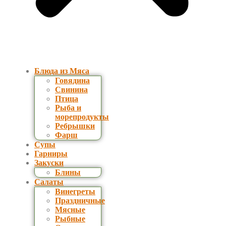
Блюда из Мяса
Говядина
Свинина
Птица
Рыба и
морепродукты
Ребрышки
Фарш
Супы
Гарниры
Закуски
Блины
Салаты
Винегреты
Праздничные
Мясные
Рыбные