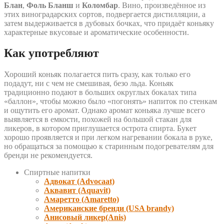
Блан
,
Фоль Бланш
и
Коломбар
. Вино, произведённое из
этих виноградарских сортов, подвергается дистилляции, а
затем выдерживается в дубовых бочках, что придаёт коньяку
характерные вкусовые и ароматические особенности.
Как употребляют
Хороший коньяк полагается пить сразу, как только его
подадут, ни с чем не смешивая, безо льда. Коньяк
традиционно подают в больших округлых бокалах типа
«баллон», чтобы можно было «погонять» напиток по стенкам
и ощутить его аромат. Однако аромат коньяка лучше всего
выявляется в емкости, похожей на большой стакан для
ликеров, в котором приглушается острота спирта. Букет
хорошо проявляется и при легком нагревании бокала в руке,
но обращаться за помощью к старинным подогревателям для
бренди не рекомендуется.
Спиртные напитки
Адвокат (Advocaat)
Аквавит (Aquavit)
Амаретто (Amaretto)
Американские бренди (USA brandy)
Анисовый ликер(Anis)