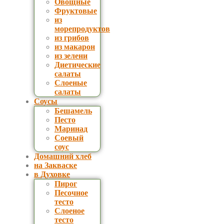
Овощные
Фруктовые
из
морепродуктов
из грибов
из макарон
из зелени
Диетические
салаты
Слоеные
салаты
Соусы
Бешамель
Песто
Маринад
Соевый
соус
Домашний хлеб
на Закваске
в Духовке
Пирог
Песочное
тесто
Слоеное
тесто