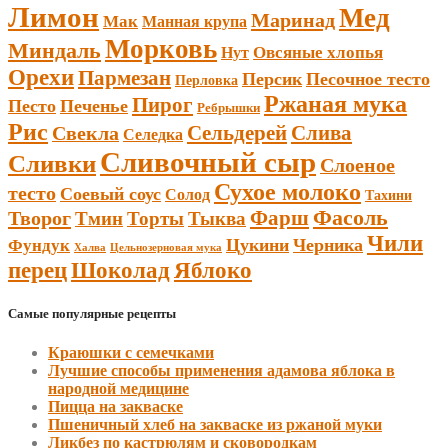
Лимон
Мед
Маринад
Мак
Манная крупа
Морковь
Миндаль
Овсяные хлопья
Нут
Орехи
Пармезан
Персик
Песочное тесто
Перловка
Ржаная мука
Пирог
Песто
Печенье
Ребрышки
Рис
Сельдерей
Слива
Свекла
Селедка
Сливочный сыр
Сливки
Слоеное
Сухое молоко
тесто
Соевый соус
Солод
Тахини
Фарш
Фасоль
Творог
Тмин
Торты
Тыква
Чили
Цукини
Черника
Фундук
Халва
Цельнозерновая мука
Шоколад
перец
Яблоко
Самые популярные рецепты
Краюшки с семечками
Лучшие способы применения адамова яблока в
народной медицине
Пицца на закваске
Пшеничный хлеб на закваске из ржаной муки
Ликбез по кастрюлям и сковородкам