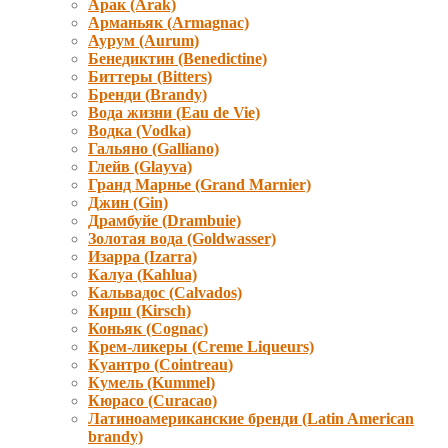
Арак (Arak)
Арманьяк (Armagnac)
Аурум (Aurum)
Бенедиктин (Benedictine)
Биттеры (Bitters)
Бренди (Brandy)
Вода жизни (Eau de Vie)
Водка (Vodka)
Гальяно (Galliano)
Глейв (Glayva)
Гранд Марнье (Grand Marnier)
Джин (Gin)
Драмбуйе (Drambuie)
Золотая вода (Goldwasser)
Изарра (Izarra)
Калуа (Kahlua)
Кальвадос (Calvados)
Кирш (Kirsch)
Коньяк (Cognac)
Крем-ликеры (Creme Liqueurs)
Куантро (Cointreau)
Кумель (Kummel)
Кюрасо (Curacao)
Латиноамериканские бренди (Latin American
brandy)