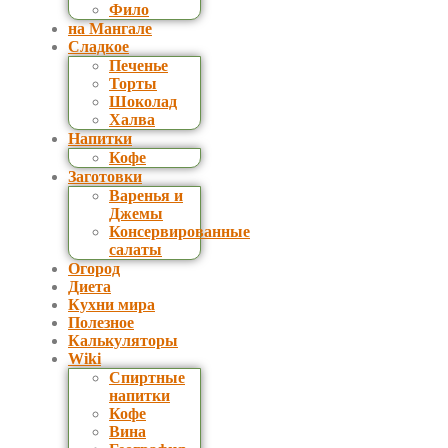
Фило
на Мангале
Сладкое
Печенье
Торты
Шоколад
Халва
Напитки
Кофе
Заготовки
Варенья и
Джемы
Консервированные
салаты
Огород
Диета
Кухни мира
Полезное
Калькуляторы
Wiki
Спиртные
напитки
Кофе
Вина