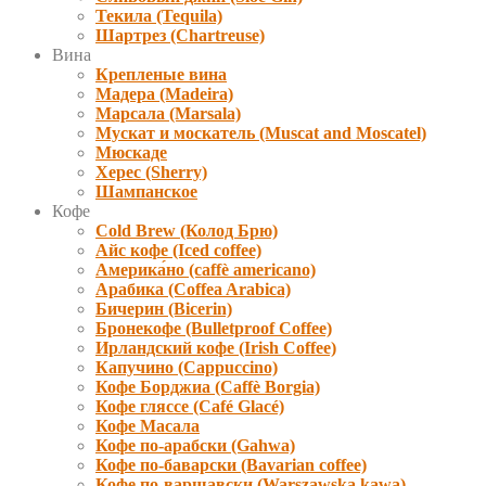
Текила (Tequila)
Шартрез (Chartreuse)
Вина
Крепленые вина
Мадера (Madeira)
Марсала (Marsala)
Мускат и москатель (Muscat and Moscatel)
Мюскаде
Херес (Sherry)
Шампанское
Кофе
Cold Brew (Колод Брю)
Айс кофе (Iced coffee)
Америка́но (caffè americano)
Арабика (Coffea Arabica)
Бичерин (Bicerin)
Бронекофе (Bulletproof Coffee)
Ирландский кофе (Irish Coffee)
Капучино (Cappuccino)
Кофе Борджиа (Caffè Borgia)
Кофе гляссе (Café Glacé)
Кофе Масала
Кофе по-арабски (Gahwa)
Кофе по-баварски (Bavarian coffee)
Кофе по-варшавски (Warszawska kawa)