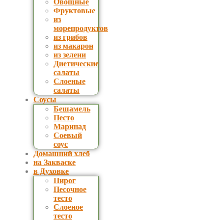
Овощные
Фруктовые
из
морепродуктов
из грибов
из макарон
из зелени
Диетические
салаты
Слоеные
салаты
Соусы
Бешамель
Песто
Маринад
Соевый
соус
Домашний хлеб
на Закваске
в Духовке
Пирог
Песочное
тесто
Слоеное
тесто