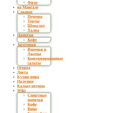
Фило
на Мангале
Сладкое
Печенье
Торты
Шоколад
Халва
Напитки
Кофе
Заготовки
Варенья и
Джемы
Консервированные
салаты
Огород
Диета
Кухни мира
Полезное
Калькуляторы
Wiki
Спиртные
напитки
Кофе
Вина