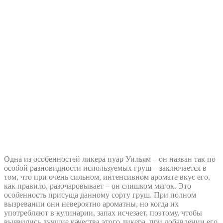
Одна из особенностей ликера пуар Уильям – он назван так по
особой разновидности используемых груш – заключается в
том, что при очень сильном, интенсивном аромате вкус его,
как правило, разочаровывает – он слишком мягок. Это
особенность присуща данному сорту груш. При полном
вызревании они невероятно ароматны, но когда их
употребляют в кулинарии, запах исчезает, поэтому, чтобы
выявились лучшие качества этого ликера, при добавлении его