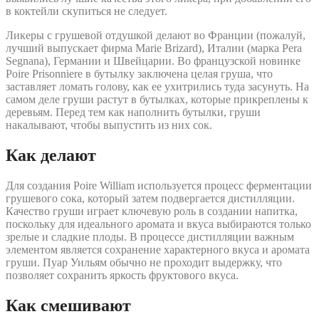
в коктейли скупиться не следует.
Ликеры с грушевой отдушкой делают во Франции (пожалуй,
лучший выпускает фирма Marie Brizard), Италии (марка Pera
Segnana), Германии и Швейцарии. Во французской новинке
Poire Prisonniere в бутылку заключена целая груша, что
заставляет ломать голову, как ее ухитрились туда засунуть. На
самом деле груши растут в бутылках, которые прикреплены к
деревьям. Перед тем как наполнить бутылки, груши
накалывают, чтобы выпустить из них сок.
Как делают
Для создания Poire William используется процесс ферментации
грушевого сока, который затем подвергается дистилляции.
Качество груши играет ключевую роль в создании напитка,
поскольку для идеального аромата и вкуса выбираются только
зрелые и сладкие плоды. В процессе дистилляции важным
элементом является сохранение характерного вкуса и аромата
груши. Пуар Уильям обычно не проходит выдержку, что
позволяет сохранить яркость фруктового вкуса.
Как смешивают