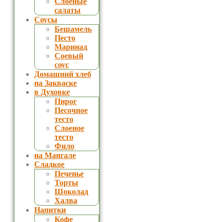
Слоеные
салаты
Соусы
Бешамель
Песто
Маринад
Соевый
соус
Домашний хлеб
на Закваске
в Духовке
Пирог
Песочное
тесто
Слоеное
тесто
Фило
на Мангале
Сладкое
Печенье
Торты
Шоколад
Халва
Напитки
Кофе