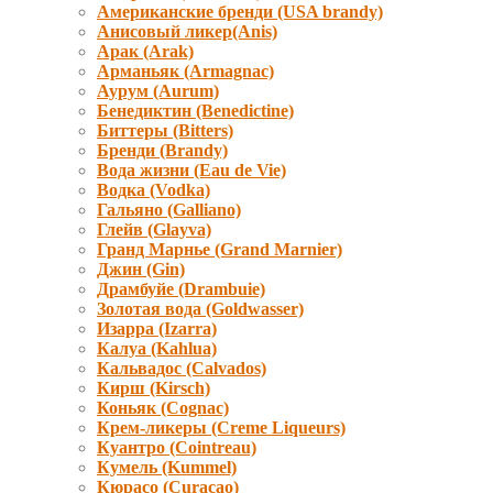
Американские бренди (USA brandy)
Анисовый ликер(Anis)
Арак (Arak)
Арманьяк (Armagnac)
Аурум (Aurum)
Бенедиктин (Benedictine)
Биттеры (Bitters)
Бренди (Brandy)
Вода жизни (Eau de Vie)
Водка (Vodka)
Гальяно (Galliano)
Глейв (Glayva)
Гранд Марнье (Grand Marnier)
Джин (Gin)
Драмбуйе (Drambuie)
Золотая вода (Goldwasser)
Изарра (Izarra)
Калуа (Kahlua)
Кальвадос (Calvados)
Кирш (Kirsch)
Коньяк (Cognac)
Крем-ликеры (Creme Liqueurs)
Куантро (Cointreau)
Кумель (Kummel)
Кюрасо (Curacao)