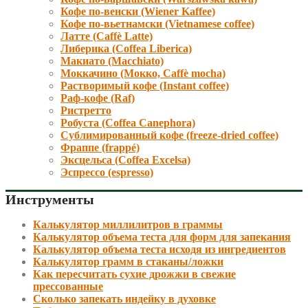
Кофе по-венски (Wiener Kaffee)
Кофе по-вьетнамски (Vietnamese coffee)
Латте (Caffè Latte)
Либерика (Coffea Liberica)
Макиато (Macchiato)
Моккачино (Мокко, Caffè mocha)
Растворимый кофе (Instant coffee)
Раф-кофе (Raf)
Ристретто
Робуста (Coffea Canephora)
Сублимированный кофе (freeze-dried coffee)
Фраппе (frappé)
Эксцельса (Coffea Excelsa)
Эспрессо (espresso)
Инструменты
Калькулятор миллилитров в граммы
Калькулятор объема теста для форм для запекания
Калькулятор объема теста исходя из ингредиентов
Калькулятор грамм в стаканы/ложки
Как пересчитать сухие дрожжи в свежие
прессованные
Сколько запекать индейку в духовке