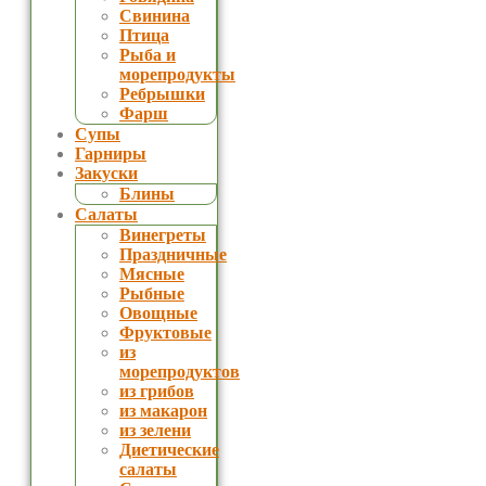
Свинина
Птица
Рыба и
морепродукты
Ребрышки
Фарш
Супы
Гарниры
Закуски
Блины
Салаты
Винегреты
Праздничные
Мясные
Рыбные
Овощные
Фруктовые
из
морепродуктов
из грибов
из макарон
из зелени
Диетические
салаты