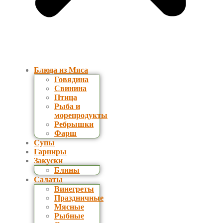
Блюда из Мяса
Говядина
Свинина
Птица
Рыба и
морепродукты
Ребрышки
Фарш
Супы
Гарниры
Закуски
Блины
Салаты
Винегреты
Праздничные
Мясные
Рыбные