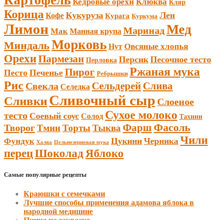
Кедровые орехи
Клюква
Кляр
Корица
Кукуруза
Лен
Кофе
Курага
Куркума
Лимон
Мед
Маринад
Мак
Манная крупа
Морковь
Миндаль
Овсяные хлопья
Нут
Орехи
Пармезан
Персик
Песочное тесто
Перловка
Ржаная мука
Пирог
Песто
Печенье
Ребрышки
Рис
Сельдерей
Слива
Свекла
Селедка
Сливочный сыр
Сливки
Слоеное
Сухое молоко
тесто
Соевый соус
Солод
Тахини
Фарш
Фасоль
Творог
Тмин
Торты
Тыква
Чили
Цукини
Черника
Фундук
Халва
Цельнозерновая мука
Шоколад
перец
Яблоко
Самые популярные рецепты
Краюшки с семечками
Лучшие способы применения адамова яблока в
народной медицине