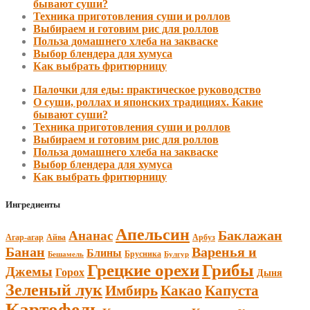
бывают суши?
Техника приготовления суши и роллов
Выбираем и готовим рис для роллов
Польза домашнего хлеба на закваске
Выбор блендера для хумуса
Как выбрать фритюрницу
Палочки для еды: практическое руководство
О суши, роллах и японских традициях. Какие
бывают суши?
Техника приготовления суши и роллов
Выбираем и готовим рис для роллов
Польза домашнего хлеба на закваске
Выбор блендера для хумуса
Как выбрать фритюрницу
Ингредиенты
Апельсин
Баклажан
Ананас
Агар-агар
Арбуз
Айва
Банан
Варенья и
Блины
Брусника
Бешамель
Булгур
Грецкие орехи
Грибы
Джемы
Горох
Дыня
Зеленый лук
Имбирь
Какао
Капуста
Картофель