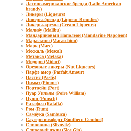
Латиноамериканские бренди (Latin American
brandy)
Ликеры (Liqueurs)
Ликеры-бренди (Liqueur Brandies)
Ликеры-кремы (Cream Liqueurs)
Малибу (Malibu)
Мандариновый Наполеон (Mandarine Napoleon)
Мараскино (Маraschino)
Марк (Marc)
Мескаль (Mescal)
Метакса (Metaxa)
Мидори (Мidori)
Ореховые ликеры (Nut Liqueurs)
Парфэ амор (Parfait Amour)
Пастис (Pastis)
Пиммз (Pimm's)
Портвейн (Port)
Пуар Уильям (Poire William)
Пунш (Punsch)
Ратафья (Ratafia)
Ром (Rum)
Самбука (Sambuca)
Саузерн комфорт (Southern Comfort)
Сливовица (Slivovitz)
Сливовый джин (Sloe Gin)