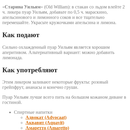
«
Старина Уильям
» (Old William): в стакан со льдом влейте 2
ч. ликера пуар Уильям, добавьте по 0,5 ч. мараскино,
апельсинового и лимонного соков и все тщательно
перемешайте. Украсьте кружочками апельсина и лимона.
Как подают
Сильно охлажденный пуар Уильям является хорошим
аперитивом. Альтернативный вариант: можно добавить
лимонада.
Как употребляют
Этим ликером заливают некоторые фрукты: розовый
грейпфрут, ананасы и конечно груши.
Пуар Уильям лучше всего пить на большом кожаном диване в
гостиной.
Спиртные напитки
Адвокат (Advocaat)
Аквавит (Aquavit)
Амаретто (Amaretto)