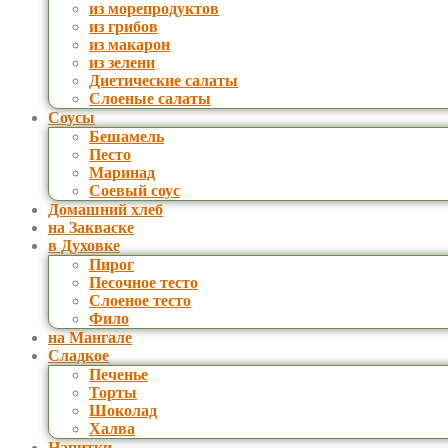
из морепродуктов
из грибов
из макарон
из зелени
Диетические салаты
Слоеные салаты
Соусы
Бешамель
Песто
Маринад
Соевый соус
Домашний хлеб
на Закваске
в Духовке
Пирог
Песочное тесто
Слоеное тесто
Фило
на Мангале
Сладкое
Печенье
Торты
Шоколад
Халва
Напитки