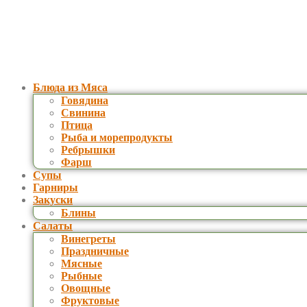
Блюда из Мяса
Говядина
Свинина
Птица
Рыба и морепродукты
Ребрышки
Фарш
Супы
Гарниры
Закуски
Блины
Салаты
Винегреты
Праздничные
Мясные
Рыбные
Овощные
Фруктовые