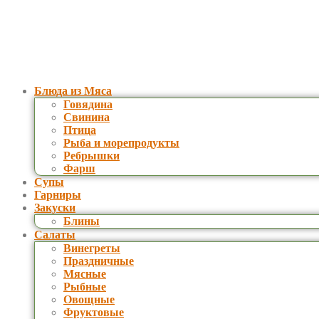
Блюда из Мяса
Говядина
Свинина
Птица
Рыба и морепродукты
Ребрышки
Фарш
Супы
Гарниры
Закуски
Блины
Салаты
Винегреты
Праздничные
Мясные
Рыбные
Овощные
Фруктовые