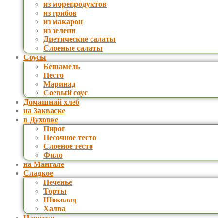
из морепродуктов
из грибов
из макарон
из зелени
Диетические салаты
Слоеные салаты
Соусы
Бешамель
Песто
Маринад
Соевый соус
Домашний хлеб
на Закваске
в Духовке
Пирог
Песочное тесто
Слоеное тесто
Фило
на Мангале
Сладкое
Печенье
Торты
Шоколад
Халва
Напитки