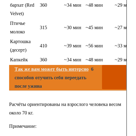
бархат (Red
360
~34 мин
~48 мин
~29 мин
Velvet)
Птичье
315
~30 мин
~45 мин
~27 мин
молоко
Картошка
410
~39 мин
~56 мин
~33 мин
(десерт)
Капкейк
360
~34 мин
~48 мин
~29 мин
Так же вам может быть интерсно
6
способов отучить себя переедать
после ужина
Расчёты ориентированы на взрослого человека весом
около 70 кг.
Примечание: