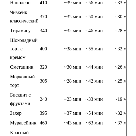
Наполеон
410
~39 мин
~56 мин
~33 мин
Чизкейк
370
~35 мин
~50 мин
~30 мин
классический
Тирамису
340
~32 мин
~46 мин
~28 мин
Шоколадный
торт с
400
~38 мин
~55 мин
~32 мин
кремом
Сметанник
320
~30 мин
~44 мин
~26 мин
Морковный
305
~28 мин
~42 мин
~25 мин
торт
Бисквит с
240
~23 мин
~33 мин
~19 мин
фруктами
Захер
395
~37 мин
~54 мин
~32 мин
Муравейник
460
~43 мин
~63 мин
~37 мин
Красный