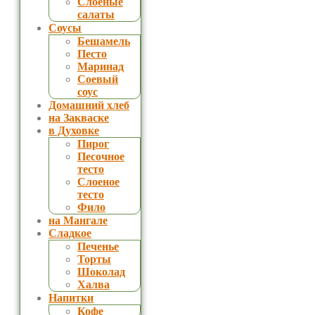
Слоеные
салаты
Соусы
Бешамель
Песто
Маринад
Соевый
соус
Домашний хлеб
на Закваске
в Духовке
Пирог
Песочное
тесто
Слоеное
тесто
Фило
на Мангале
Сладкое
Печенье
Торты
Шоколад
Халва
Напитки
Кофе