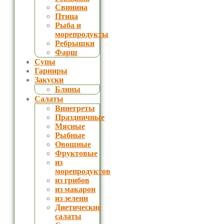
Свинина
Птица
Рыба и
морепродукты
Ребрышки
Фарш
Супы
Гарниры
Закуски
Блины
Салаты
Винегреты
Праздничные
Мясные
Рыбные
Овощные
Фруктовые
из
морепродуктов
из грибов
из макарон
из зелени
Диетические
салаты