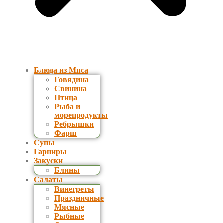
Блюда из Мяса
Говядина
Свинина
Птица
Рыба и
морепродукты
Ребрышки
Фарш
Супы
Гарниры
Закуски
Блины
Салаты
Винегреты
Праздничные
Мясные
Рыбные