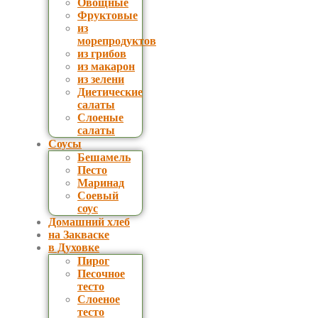
Овощные
Фруктовые
из
морепродуктов
из грибов
из макарон
из зелени
Диетические
салаты
Слоеные
салаты
Соусы
Бешамель
Песто
Маринад
Соевый
соус
Домашний хлеб
на Закваске
в Духовке
Пирог
Песочное
тесто
Слоеное
тесто