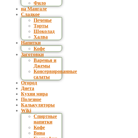
Фило
на Мангале
Сладкое
Печенье
Торты
Шоколад
Халва
Напитки
Кофе
Заготовки
Варенья и
Джемы
Консервированные
салаты
Огород
Диета
Кухни мира
Полезное
Калькуляторы
Wiki
Спиртные
напитки
Кофе
Вина