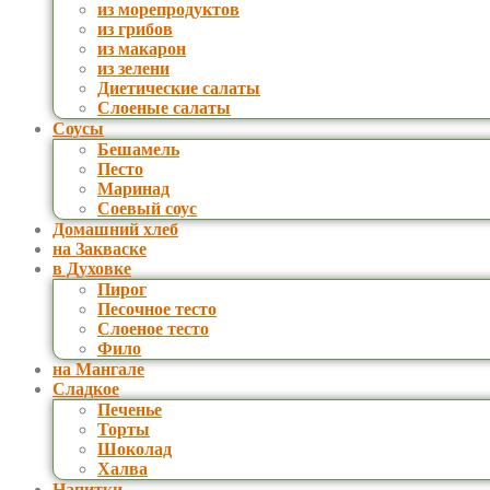
из морепродуктов
из грибов
из макарон
из зелени
Диетические салаты
Слоеные салаты
Соусы
Бешамель
Песто
Маринад
Соевый соус
Домашний хлеб
на Закваске
в Духовке
Пирог
Песочное тесто
Слоеное тесто
Фило
на Мангале
Сладкое
Печенье
Торты
Шоколад
Халва
Напитки