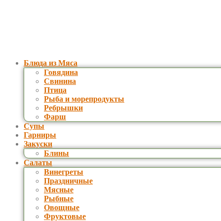
Блюда из Мяса
Говядина
Свинина
Птица
Рыба и морепродукты
Ребрышки
Фарш
Супы
Гарниры
Закуски
Блины
Салаты
Винегреты
Праздничные
Мясные
Рыбные
Овощные
Фруктовые