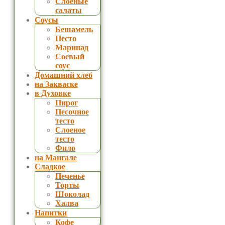
Слоеные
салаты
Соусы
Бешамель
Песто
Маринад
Соевый
соус
Домашний хлеб
на Закваске
в Духовке
Пирог
Песочное
тесто
Слоеное
тесто
Фило
на Мангале
Сладкое
Печенье
Торты
Шоколад
Халва
Напитки
Кофе