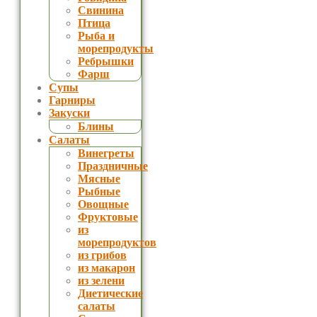
Свинина
Птица
Рыба и
морепродукты
Ребрышки
Фарш
Супы
Гарниры
Закуски
Блины
Салаты
Винегреты
Праздничные
Мясные
Рыбные
Овощные
Фруктовые
из
морепродуктов
из грибов
из макарон
из зелени
Диетические
салаты