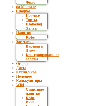
Фило
на Мангале
Сладкое
Печенье
Торты
Шоколад
Халва
Напитки
Кофе
Заготовки
Варенья и
Джемы
Консервированные
салаты
Огород
Диета
Кухни мира
Полезное
Калькуляторы
Wiki
Спиртные
напитки
Кофе
Вина