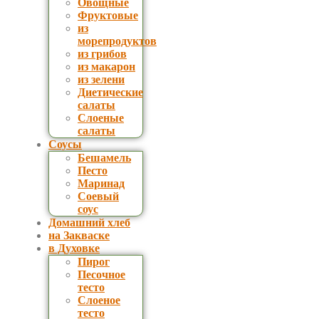
Овощные
Фруктовые
из
морепродуктов
из грибов
из макарон
из зелени
Диетические
салаты
Слоеные
салаты
Соусы
Бешамель
Песто
Маринад
Соевый
соус
Домашний хлеб
на Закваске
в Духовке
Пирог
Песочное
тесто
Слоеное
тесто