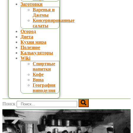
Заготовки
Варенья и
Джемы
Консервированные
салаты
Огород
Диета
Кухни мира
Полезное
Калькуляторы
Wiki
Спиртные
напитки
Кофе
Вина
География
виноделия
Поиск