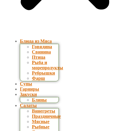
Блюда из Мяса
Говядина
Свинина
Птица
Рыба и
морепродукты
Ребрышки
Фарш
Супы
Гарниры
Закуски
Блины
Салаты
Винегреты
Праздничные
Мясные
Рыбные