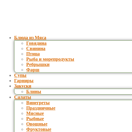
Блюда из Мяса
Говядина
Свинина
Птица
Рыба и морепродукты
Ребрышки
Фарш
Супы
Гарниры
Закуски
Блины
Салаты
Винегреты
Праздничные
Мясные
Рыбные
Овощные
Фруктовые