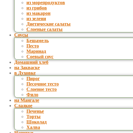
из морепродуктов
из грибов
из макарон
из зелени
Диетические салаты
Слоеные салаты
Соусы
Бешамель
Песто
Маринад
Соевый соус
Домашний хлеб
на Закваске
в Духовке
Пирог
Песочное тесто
Слоеное тесто
Фило
на Мангале
Сладкое
Печенье
Торты
Шоколад
Халва
Напитки