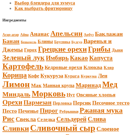
Выбор блендера для хумуса
Как выбрать фритюрницу
Ингредиенты
Апельсин
Баклажан
Ананас
Агар-агар
Арбуз
Айва
Банан
Варенья и
Блины
Брусника
Бешамель
Булгур
Грецкие орехи
Грибы
Джемы
Горох
Дыня
Зеленый лук
Имбирь
Какао
Капуста
Картофель
Кедровые орехи
Клюква
Кляр
Корица
Кукуруза
Лен
Кофе
Курага
Куркума
Лимон
Мед
Маринад
Мак
Манная крупа
Морковь
Миндаль
Овсяные хлопья
Нут
Орехи
Пармезан
Персик
Песочное тесто
Перловка
Ржаная мука
Пирог
Песто
Печенье
Ребрышки
Рис
Сельдерей
Слива
Свекла
Селедка
Сливочный сыр
Сливки
Слоеное