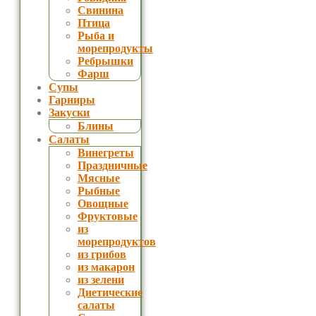
Свинина
Птица
Рыба и
морепродукты
Ребрышки
Фарш
Супы
Гарниры
Закуски
Блины
Салаты
Винегреты
Праздничные
Мясные
Рыбные
Овощные
Фруктовые
из
морепродуктов
из грибов
из макарон
из зелени
Диетические
салаты