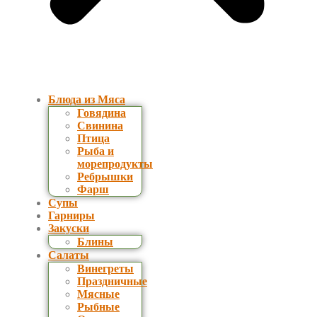
Блюда из Мяса
Говядина
Свинина
Птица
Рыба и
морепродукты
Ребрышки
Фарш
Супы
Гарниры
Закуски
Блины
Салаты
Винегреты
Праздничные
Мясные
Рыбные