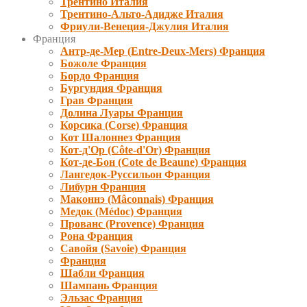
Трентино Италия
Трентино-Альто-Адидже Италия
Фриули-Венеция-Джулия Италия
Франция
Антр-де-Мер (Entre-Deux-Mers) Франция
Божоле Франция
Бордо Франция
Бургундия Франция
Грав Франция
Долина Луары Франция
Корсика (Corse) Франция
Кот Шалоннез Франция
Кот-д'Ор (Côte-d'Or) Франция
Кот-де-Бон (Cote de Beaune) Франция
Лангедок-Руссильон Франция
Либурн Франция
Маконнэ (Mâconnais) Франция
Медок (Médoc) Франция
Прованс (Provence) Франция
Рона Франция
Савойя (Savoie) Франция
Франция
Шабли Франция
Шампань Франция
Эльзас Франция