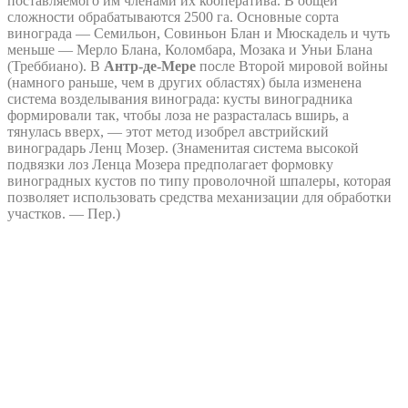
поставляемого им членами их кооператива. В общей
сложности обрабатываются 2500 га. Основные сорта
винограда — Семильон, Совиньон Блан и Мюскадель и чуть
меньше — Мерло Блана, Коломбара, Мозака и Уньи Блана
(Треббиано). В
Антр-де-Мере
после Второй мировой войны
(намного раньше, чем в других областях) была изменена
система возделывания винограда: кусты виноградника
формировали так, чтобы лоза не разрасталась вширь, а
тянулась вверх, — этот метод изобрел австрийский
виноградарь Ленц Мозер. (Знаменитая система высокой
подвязки лоз Ленца Мозера предполагает формовку
виноградных кустов по типу проволочной шпалеры, которая
позволяет использовать средства механизации для обработки
участков. — Пер.)