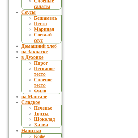
Слоеные
салаты
Соусы
Бешамель
Песто
Маринад
Соевый
соус
Домашний хлеб
на Закваске
в Духовке
Пирог
Песочное
тесто
Слоеное
тесто
Фило
на Мангале
Сладкое
Печенье
Торты
Шоколад
Халва
Напитки
Кофе