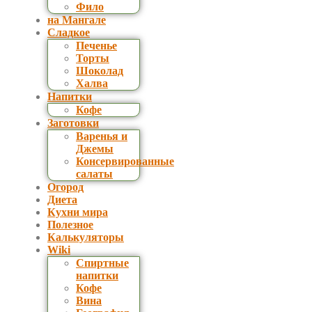
Фило
на Мангале
Сладкое
Печенье
Торты
Шоколад
Халва
Напитки
Кофе
Заготовки
Варенья и
Джемы
Консервированные
салаты
Огород
Диета
Кухни мира
Полезное
Калькуляторы
Wiki
Спиртные
напитки
Кофе
Вина