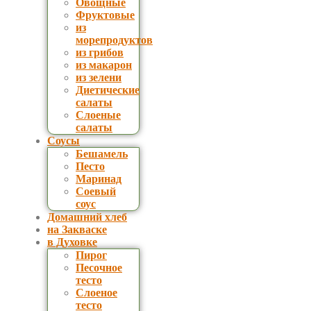
Овощные
Фруктовые
из
морепродуктов
из грибов
из макарон
из зелени
Диетические
салаты
Слоеные
салаты
Соусы
Бешамель
Песто
Маринад
Соевый
соус
Домашний хлеб
на Закваске
в Духовке
Пирог
Песочное
тесто
Слоеное
тесто