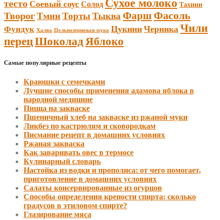
Сухое молоко
тесто
Соевый соус
Солод
Тахини
Фарш
Фасоль
Творог
Тмин
Торты
Тыква
Чили
Цукини
Черника
Фундук
Халва
Цельнозерновая мука
Шоколад
перец
Яблоко
Самые популярные рецепты
Краюшки с семечками
Лучшие способы применения адамова яблока в
народной медицине
Пицца на закваске
Пшеничный хлеб на закваске из ржаной муки
Ликбез по кастрюлям и сковородкам
Писмание рецепт в домашних условиях
Ржаная закваска
Как заваривать овес в термосе
Кулинарный словарь
Настойка из водки и прополиса: от чего помогает,
приготовление в домашних условиях
Салаты консервированные из огурцов
Способы определения крепости спирта: сколько
градусов в этиловом спирте?
Глазирование мяса