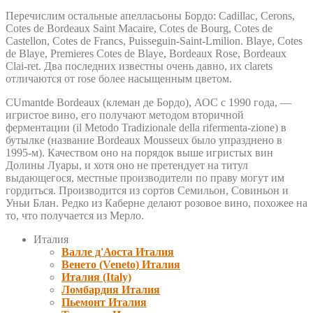
Перечислим остальные апелласьоны Бордо: Cadillac, Cerons,
Cotes de Bordeaux Saint Macaire, Cotes de Bourg, Cotes de
Castellon, Cotes de Francs, Puisseguin-Saint-Lmilion. Blaye, Cotes
de Blaye, Premieres Cotes de Blaye, Bordeaux Rose, Bordeaux
Clai-ret. Два последних известны очень давно, их clarets
отличаются от rose более насыщенным цветом.
CUmantde Bordeaux (клеман де Бордо), АОС с 1990 года, —
игристое вино, его получают методом вторичной
ферментации (il Metodo Tradizionale della rifermenta-zione) в
бутылке (название Bordeaux Mousseux было упразднено в
1995-м). Качеством оно на порядок выше игристых вин
Долины Луары, и хотя оно не претендует на титул
выдающегося, местные производители по праву могут им
гордиться. Производится из сортов Семильон, Совиньон и
Уньи Блан. Редко из Каберне делают розовое вино, похожее на
то, что получается из Мерло.
Италия
Валле д'Аоста Италия
Венето (Veneto) Италия
Италия (Italy)
Ломбардия Италия
Пьемонт Италия