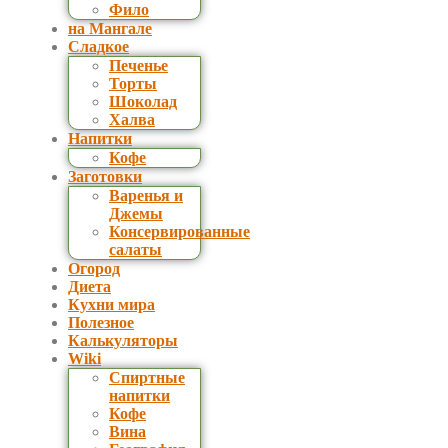
Фило
на Мангале
Сладкое
Печенье
Торты
Шоколад
Халва
Напитки
Кофе
Заготовки
Варенья и
Джемы
Консервированные
салаты
Огород
Диета
Кухни мира
Полезное
Калькуляторы
Wiki
Спиртные
напитки
Кофе
Вина