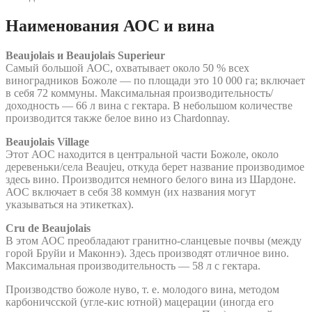
Наименования АОС и вина
Beaujolais и Beaujolais Superieur
Самый большой АОС, охватывает около 50 % всех
виноградников Божоле — по площади это 10 000 га; включает
в себя 72 коммуны. Максимальная производительность/
доходность — 66 л вина с гектара. В небольшом количестве
производится также белое вино из Chardonnay.
Beaujolais Village
Этот АОС находится в центральной части Божоле, около
деревеньки/села Beaujeu, откуда берет название производимое
здесь вино. Производится немного белого вина из Шардоне.
АОС включает в себя 38 коммун (их названия могут
указываться на этикетках).
Cru de Beaujolais
В этом АОС преобладают гранитно-сланцевые почвы (между
горой Бруйи и Маконнэ). Здесь производят отличное вино.
Максимальная производительность — 58 л с гектара.
Производство божоле нуво, т. е. молодого вина, методом
карбоничсской (угле-кис ютной) мацерации (иногда его