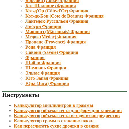
Корсика (Corse) Франция
Кот Шалоннез Франция
Кот-д'Ор (Côte-d'Or) Франция
Кот-де-Бон (Cote de Beaune) Франция
Лангедок-Руссильон Франция
Либурн Франция
Маконнэ (Mâconnais) Франция
Медок (Médoc) Франция
Прованс (Provence) Франция
Рона Франция
Савойя (Savoie) Франция
Франция
Шабли Франция
Шампань Франция
Эльзас Франция
Юго-Запад Франция
Юра (Jura) Франция
Инструменты
Калькулятор миллилитров в граммы
Калькулятор объема теста для форм для запекания
Калькулятор объема теста исходя из ингредиентов
Калькулятор грамм в стаканы/ложки
Как пересчитать сухие дрожжи в свежие