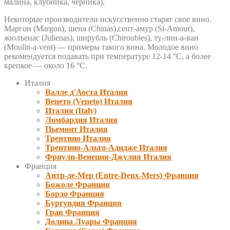
малина, клубника, черника).
Некоторые производители искусственно старят свое вино.
Маргон (Margon), шена (Chinas),сент-амур (Si-Amour),
жюлъенас (Julienas), ширубль (Chiroubles), ту-лин-а-ван
(Moulin-a-vent) — примеры такого вина. Молодое вино
рекомендуется подавать при температуре 12-14 °С, а более
крепкое — около 16 °С.
Италия
Валле д'Аоста Италия
Венето (Veneto) Италия
Италия (Italy)
Ломбардия Италия
Пьемонт Италия
Трентино Италия
Трентино-Альто-Адидже Италия
Фриули-Венеция-Джулия Италия
Франция
Антр-де-Мер (Entre-Deux-Mers) Франция
Божоле Франция
Бордо Франция
Бургундия Франция
Грав Франция
Долина Луары Франция