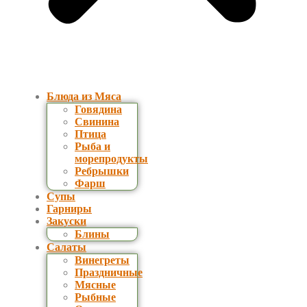
Блюда из Мяса
Говядина
Свинина
Птица
Рыба и
морепродукты
Ребрышки
Фарш
Супы
Гарниры
Закуски
Блины
Салаты
Винегреты
Праздничные
Мясные
Рыбные