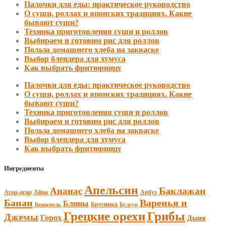
Палочки для еды: практическое руководство
О суши, роллах и японских традициях. Какие
бывают суши?
Техника приготовления суши и роллов
Выбираем и готовим рис для роллов
Польза домашнего хлеба на закваске
Выбор блендера для хумуса
Как выбрать фритюрницу
Палочки для еды: практическое руководство
О суши, роллах и японских традициях. Какие
бывают суши?
Техника приготовления суши и роллов
Выбираем и готовим рис для роллов
Польза домашнего хлеба на закваске
Выбор блендера для хумуса
Как выбрать фритюрницу
Ингредиенты
Апельсин
Баклажан
Ананас
Агар-агар
Арбуз
Айва
Банан
Варенья и
Блины
Брусника
Бешамель
Булгур
Грецкие орехи
Грибы
Джемы
Горох
Дыня