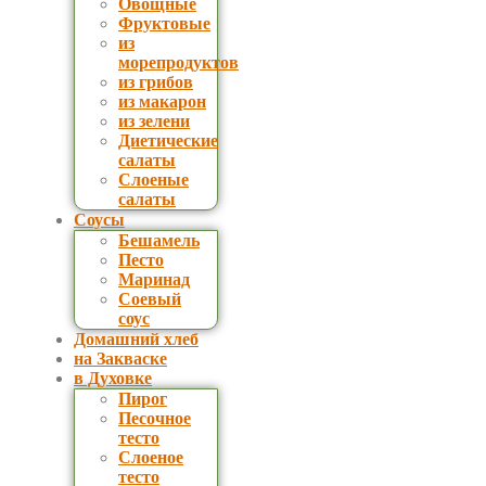
Овощные
Фруктовые
из
морепродуктов
из грибов
из макарон
из зелени
Диетические
салаты
Слоеные
салаты
Соусы
Бешамель
Песто
Маринад
Соевый
соус
Домашний хлеб
на Закваске
в Духовке
Пирог
Песочное
тесто
Слоеное
тесто