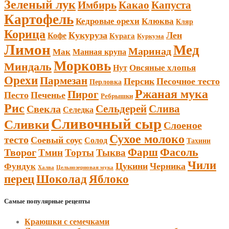
Зеленый лук
Имбирь
Какао
Капуста
Картофель
Кедровые орехи
Клюква
Кляр
Корица
Кукуруза
Лен
Кофе
Курага
Куркума
Лимон
Мед
Маринад
Мак
Манная крупа
Морковь
Миндаль
Овсяные хлопья
Нут
Орехи
Пармезан
Персик
Песочное тесто
Перловка
Ржаная мука
Пирог
Песто
Печенье
Ребрышки
Рис
Сельдерей
Слива
Свекла
Селедка
Сливочный сыр
Сливки
Слоеное
Сухое молоко
тесто
Соевый соус
Солод
Тахини
Фарш
Фасоль
Творог
Тмин
Торты
Тыква
Чили
Цукини
Черника
Фундук
Халва
Цельнозерновая мука
Шоколад
перец
Яблоко
Самые популярные рецепты
Краюшки с семечками