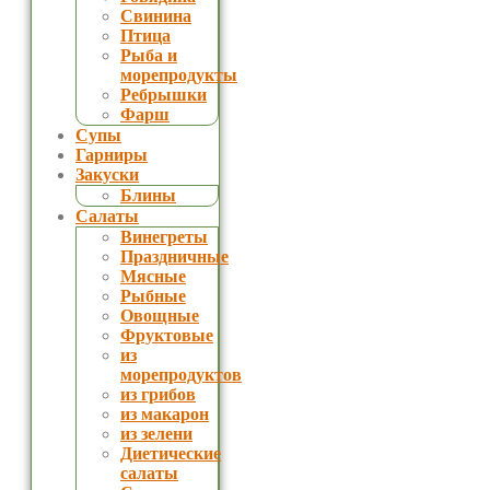
Свинина
Птица
Рыба и
морепродукты
Ребрышки
Фарш
Супы
Гарниры
Закуски
Блины
Салаты
Винегреты
Праздничные
Мясные
Рыбные
Овощные
Фруктовые
из
морепродуктов
из грибов
из макарон
из зелени
Диетические
салаты