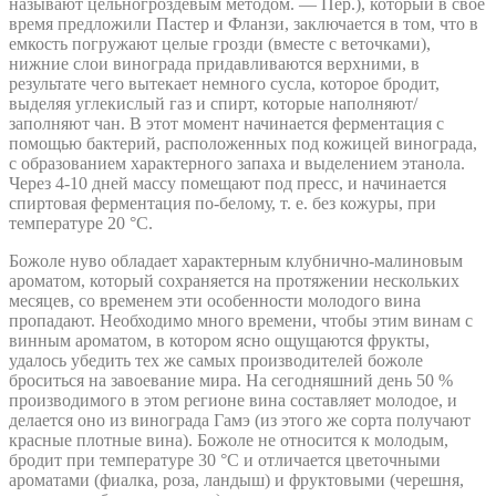
называют цельногроздевым методом. — Пер.), который в свое
время предложили Пастер и Фланзи, заключается в том, что в
емкость погружают целые грозди (вместе с веточками),
нижние слои винограда придавливаются верхними, в
результате чего вытекает немного сусла, которое бродит,
выделяя углекислый газ и спирт, которые наполняют/
заполняют чан. В этот момент начинается ферментация с
помощью бактерий, расположенных под кожицей винограда,
с образованием характерного запаха и выделением этанола.
Через 4-10 дней массу помещают под пресс, и начинается
спиртовая ферментация по-белому, т. е. без кожуры, при
температуре 20 °С.
Божоле нуво обладает характерным клубнично-малиновым
ароматом, который сохраняется на протяжении нескольких
месяцев, со временем эти особенности молодого вина
пропадают. Необходимо много времени, чтобы этим винам с
винным ароматом, в котором ясно ощущаются фрукты,
удалось убедить тех же самых производителей божоле
броситься на завоевание мира. На сегодняшний день 50 %
производимого в этом регионе вина составляет молодое, и
делается оно из винограда Гамэ (из этого же сорта получают
красные плотные вина). Божоле не относится к молодым,
бродит при температуре 30 °С и отличается цветочными
ароматами (фиалка, роза, ландыш) и фруктовыми (черешня,