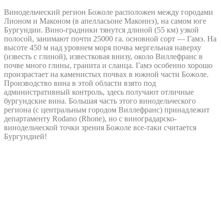
Винодельческий регион Божоле расположен между городами
Лионом и Маконом (в апелласьоне Маконнэ), на самом юге
Бургундии. Вино-градники тянутся длиной (55 км) узкой
полосой, занимают почти 25000 га. основной сорт — Гамэ. На
высоте 450 м над уровнем моря почва мергельная наверху
(известь с глиной), известковая внизу, около Виллефранс в
почве много глины, гранита и сланца. Гамэ особенно хорошо
произрастает на каменистых почвах в южной части Божоле.
Производство вина в этой области взято под
административный контроль, здесь получают отличные
бургундские вина. Большая часть этого винодельческого
региона (с центральным городом Виллефранс) принадлежит
департаменту Rodano (Rhone), но с виноградарско-
винодельческой точки зрения Божоле все-таки считается
Бургундией!