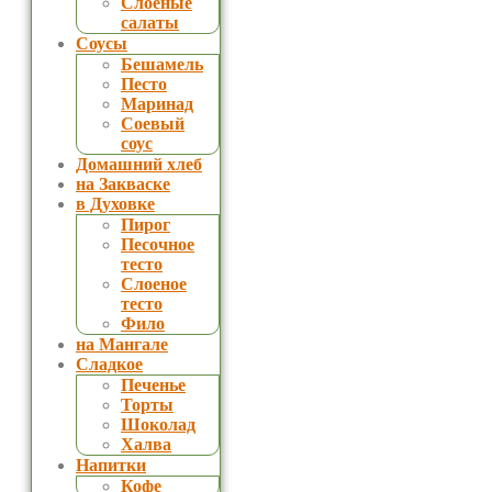
Слоеные
салаты
Соусы
Бешамель
Песто
Маринад
Соевый
соус
Домашний хлеб
на Закваске
в Духовке
Пирог
Песочное
тесто
Слоеное
тесто
Фило
на Мангале
Сладкое
Печенье
Торты
Шоколад
Халва
Напитки
Кофе