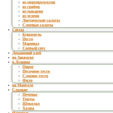
из морепродуктов
из грибов
из макарон
из зелени
Диетические салаты
Слоеные салаты
Соусы
Бешамель
Песто
Маринад
Соевый соус
Домашний хлеб
на Закваске
в Духовке
Пирог
Песочное тесто
Слоеное тесто
Фило
на Мангале
Сладкое
Печенье
Торты
Шоколад
Халва
Напитки