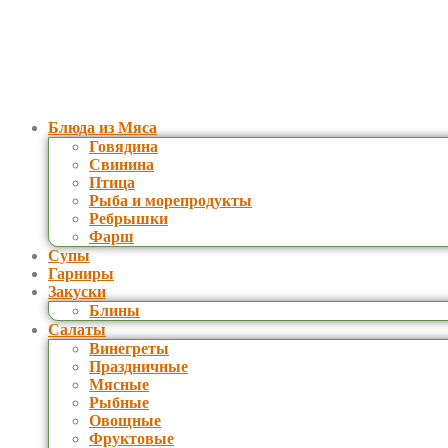
Блюда из Мяса
Говядина
Свинина
Птица
Рыба и морепродукты
Ребрышки
Фарш
Супы
Гарниры
Закуски
Блины
Салаты
Винегреты
Праздничные
Мясные
Рыбные
Овощные
Фруктовые