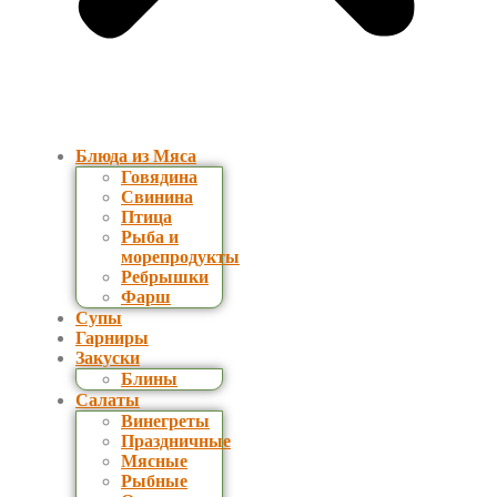
Блюда из Мяса
Говядина
Свинина
Птица
Рыба и
морепродукты
Ребрышки
Фарш
Супы
Гарниры
Закуски
Блины
Салаты
Винегреты
Праздничные
Мясные
Рыбные