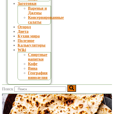
Заготовки
Варенья и
Джемы
Консервированные
салаты
Огород
Диета
Кухни мира
Полезное
Калькуляторы
Wiki
Спиртные
напитки
Кофе
Вина
География
виноделия
Поиск