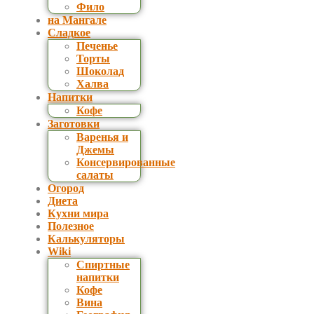
Фило
на Мангале
Сладкое
Печенье
Торты
Шоколад
Халва
Напитки
Кофе
Заготовки
Варенья и
Джемы
Консервированные
салаты
Огород
Диета
Кухни мира
Полезное
Калькуляторы
Wiki
Спиртные
напитки
Кофе
Вина