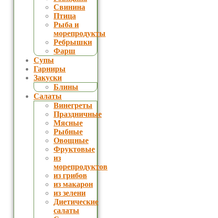
Свинина
Птица
Рыба и
морепродукты
Ребрышки
Фарш
Супы
Гарниры
Закуски
Блины
Салаты
Винегреты
Праздничные
Мясные
Рыбные
Овощные
Фруктовые
из
морепродуктов
из грибов
из макарон
из зелени
Диетические
салаты