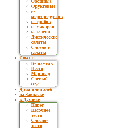
Овощные
Фруктовые
из
морепродуктов
из грибов
из макарон
из зелени
Диетические
салаты
Слоеные
салаты
Соусы
Бешамель
Песто
Маринад
Соевый
соус
Домашний хлеб
на Закваске
в Духовке
Пирог
Песочное
тесто
Слоеное
тесто