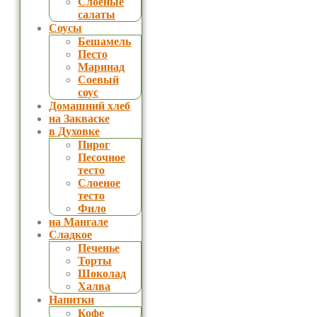
Слоеные
салаты
Соусы
Бешамель
Песто
Маринад
Соевый
соус
Домашний хлеб
на Закваске
в Духовке
Пирог
Песочное
тесто
Слоеное
тесто
Фило
на Мангале
Сладкое
Печенье
Торты
Шоколад
Халва
Напитки
Кофе