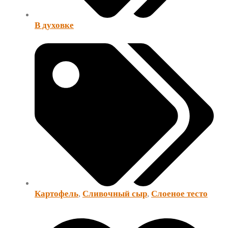
В духовке
Картофель
,
Сливочный сыр
,
Слоеное тесто