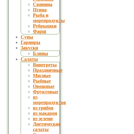
Свинина
Птица
Рыба и
морепродукты
Ребрышки
Фарш
Супы
Гарниры
Закуски
Блины
Салаты
Винегреты
Праздничные
Мясные
Рыбные
Овощные
Фруктовые
из
морепродуктов
из грибов
из макарон
из зелени
Диетические
салаты