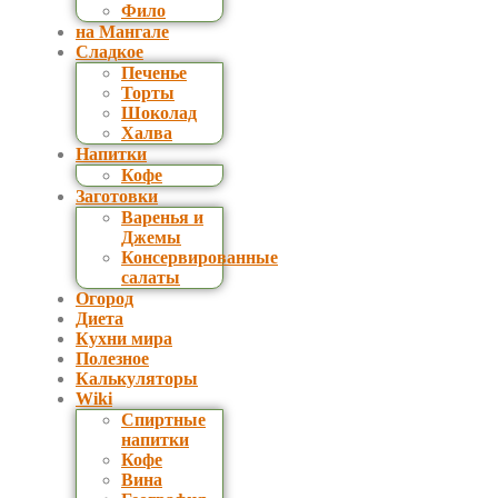
Фило
на Мангале
Сладкое
Печенье
Торты
Шоколад
Халва
Напитки
Кофе
Заготовки
Варенья и
Джемы
Консервированные
салаты
Огород
Диета
Кухни мира
Полезное
Калькуляторы
Wiki
Спиртные
напитки
Кофе
Вина