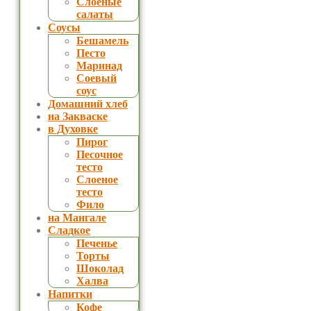
Слоеные
салаты
Соусы
Бешамель
Песто
Маринад
Соевый
соус
Домашний хлеб
на Закваске
в Духовке
Пирог
Песочное
тесто
Слоеное
тесто
Фило
на Мангале
Сладкое
Печенье
Торты
Шоколад
Халва
Напитки
Кофе