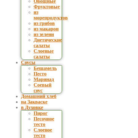
Овощные
Фруктовые
из
морепродуктов
из грибов
из макарон
из зелени
Диетические
салаты
Слоеные
салаты
Соусы
Бешамель
Песто
Маринад
Соевый
соус
Домашний хлеб
на Закваске
в Духовке
Пирог
Песочное
тесто
Слоеное
тесто