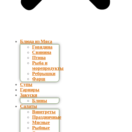
Блюда из Мяса
Говядина
Свинина
Птица
Рыба и
морепродукты
Ребрышки
Фарш
Супы
Гарниры
Закуски
Блины
Салаты
Винегреты
Праздничные
Мясные
Рыбные