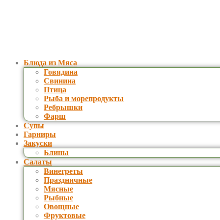
Блюда из Мяса
Говядина
Свинина
Птица
Рыба и морепродукты
Ребрышки
Фарш
Супы
Гарниры
Закуски
Блины
Салаты
Винегреты
Праздничные
Мясные
Рыбные
Овощные
Фруктовые