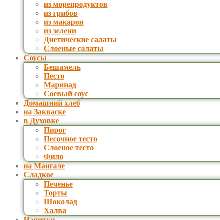
из морепродуктов
из грибов
из макарон
из зелени
Диетические салаты
Слоеные салаты
Соусы
Бешамель
Песто
Маринад
Соевый соус
Домашний хлеб
на Закваске
в Духовке
Пирог
Песочное тесто
Слоеное тесто
Фило
на Мангале
Сладкое
Печенье
Торты
Шоколад
Халва
Напитки