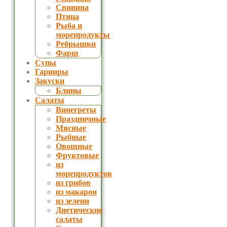
Свинина
Птица
Рыба и
морепродукты
Ребрышки
Фарш
Супы
Гарниры
Закуски
Блины
Салаты
Винегреты
Праздничные
Мясные
Рыбные
Овощные
Фруктовые
из
морепродуктов
из грибов
из макарон
из зелени
Диетические
салаты