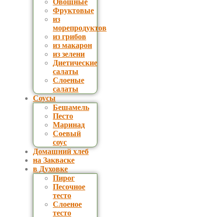
Овощные
Фруктовые
из
морепродуктов
из грибов
из макарон
из зелени
Диетические
салаты
Слоеные
салаты
Соусы
Бешамель
Песто
Маринад
Соевый
соус
Домашний хлеб
на Закваске
в Духовке
Пирог
Песочное
тесто
Слоеное
тесто