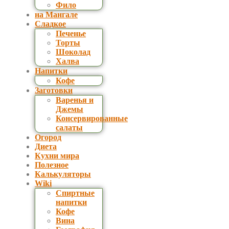
Фило
на Мангале
Сладкое
Печенье
Торты
Шоколад
Халва
Напитки
Кофе
Заготовки
Варенья и
Джемы
Консервированные
салаты
Огород
Диета
Кухни мира
Полезное
Калькуляторы
Wiki
Спиртные
напитки
Кофе
Вина