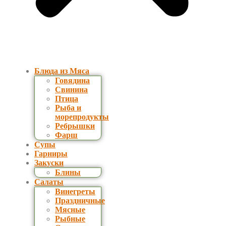
Блюда из Мяса
Говядина
Свинина
Птица
Рыба и
морепродукты
Ребрышки
Фарш
Супы
Гарниры
Закуски
Блины
Салаты
Винегреты
Праздничные
Мясные
Рыбные