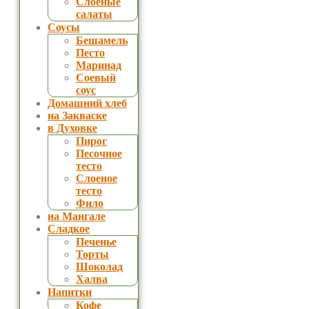
Слоеные
салаты
Соусы
Бешамель
Песто
Маринад
Соевый
соус
Домашний хлеб
на Закваске
в Духовке
Пирог
Песочное
тесто
Слоеное
тесто
Фило
на Мангале
Сладкое
Печенье
Торты
Шоколад
Халва
Напитки
Кофе