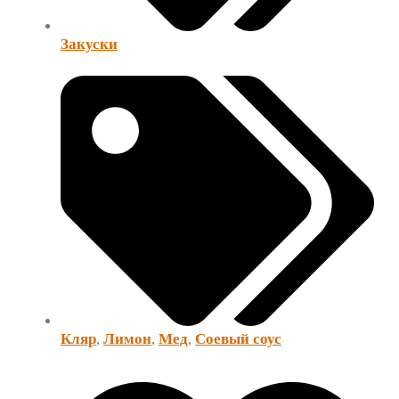
Закуски
Кляр
,
Лимон
,
Мед
,
Соевый соус