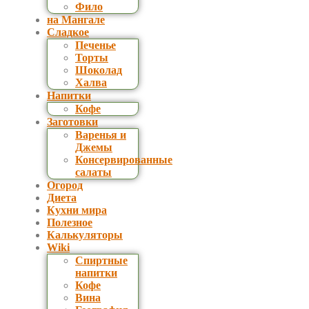
Фило
на Мангале
Сладкое
Печенье
Торты
Шоколад
Халва
Напитки
Кофе
Заготовки
Варенья и
Джемы
Консервированные
салаты
Огород
Диета
Кухни мира
Полезное
Калькуляторы
Wiki
Спиртные
напитки
Кофе
Вина