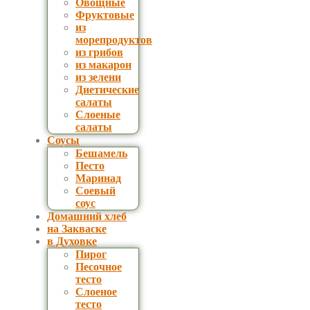
Овощные
Фруктовые
из
морепродуктов
из грибов
из макарон
из зелени
Диетические
салаты
Слоеные
салаты
Соусы
Бешамель
Песто
Маринад
Соевый
соус
Домашний хлеб
на Закваске
в Духовке
Пирог
Песочное
тесто
Слоеное
тесто