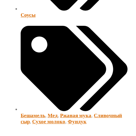
Соусы
Бешамель
,
Мед
,
Ржаная мука
,
Сливочный
сыр
,
Сухое молоко
,
Фундук