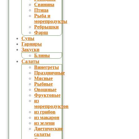
Свинина
Птица
Рыба и
морепродукты
Ребрышки
Фарш
Супы
Гарниры
Закуски
Блины
Салаты
Винегреты
Праздничные
Мясные
Рыбные
Овощные
Фруктовые
из
морепродуктов
из грибов
из макарон
из зелени
Диетические
салаты