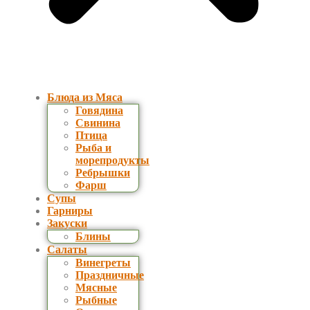
Блюда из Мяса
Говядина
Свинина
Птица
Рыба и
морепродукты
Ребрышки
Фарш
Супы
Гарниры
Закуски
Блины
Салаты
Винегреты
Праздничные
Мясные
Рыбные