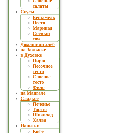
Слоеные
салаты
Соусы
Бешамель
Песто
Маринад
Соевый
соус
Домашний хлеб
на Закваске
в Духовке
Пирог
Песочное
тесто
Слоеное
тесто
Фило
на Мангале
Сладкое
Печенье
Торты
Шоколад
Халва
Напитки
Кофе