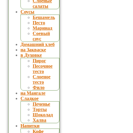
Слоеные
салаты
Соусы
Бешамель
Песто
Маринад
Соевый
соус
Домашний хлеб
на Закваске
в Духовке
Пирог
Песочное
тесто
Слоеное
тесто
Фило
на Мангале
Сладкое
Печенье
Торты
Шоколад
Халва
Напитки
Кофе