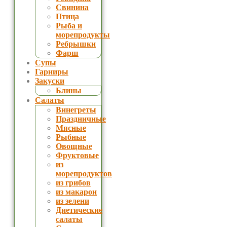
Свинина
Птица
Рыба и
морепродукты
Ребрышки
Фарш
Супы
Гарниры
Закуски
Блины
Салаты
Винегреты
Праздничные
Мясные
Рыбные
Овощные
Фруктовые
из
морепродуктов
из грибов
из макарон
из зелени
Диетические
салаты