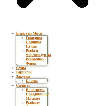
Блюда из Мяса
Говядина
Свинина
Птица
Рыба и
морепродукты
Ребрышки
Фарш
Супы
Гарниры
Закуски
Блины
Салаты
Винегреты
Праздничные
Мясные
Рыбные