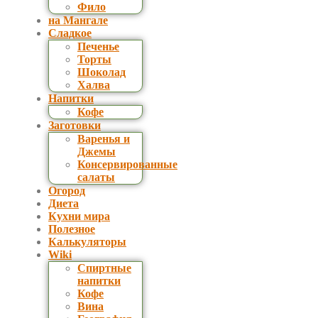
Фило
на Мангале
Сладкое
Печенье
Торты
Шоколад
Халва
Напитки
Кофе
Заготовки
Варенья и
Джемы
Консервированные
салаты
Огород
Диета
Кухни мира
Полезное
Калькуляторы
Wiki
Спиртные
напитки
Кофе
Вина