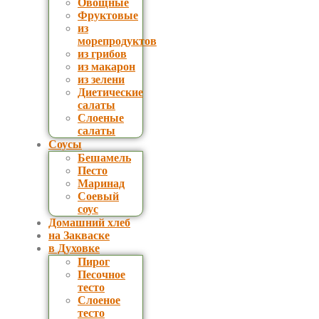
Овощные
Фруктовые
из
морепродуктов
из грибов
из макарон
из зелени
Диетические
салаты
Слоеные
салаты
Соусы
Бешамель
Песто
Маринад
Соевый
соус
Домашний хлеб
на Закваске
в Духовке
Пирог
Песочное
тесто
Слоеное
тесто