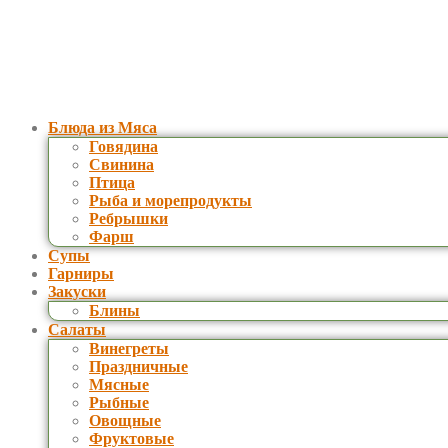
Блюда из Мяса
Говядина
Свинина
Птица
Рыба и морепродукты
Ребрышки
Фарш
Супы
Гарниры
Закуски
Блины
Салаты
Винегреты
Праздничные
Мясные
Рыбные
Овощные
Фруктовые