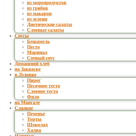
из морепродуктов
из грибов
из макарон
из зелени
Диетические салаты
Слоеные салаты
Соусы
Бешамель
Песто
Маринад
Соевый соус
Домашний хлеб
на Закваске
в Духовке
Пирог
Песочное тесто
Слоеное тесто
Фило
на Мангале
Сладкое
Печенье
Торты
Шоколад
Халва
Напитки