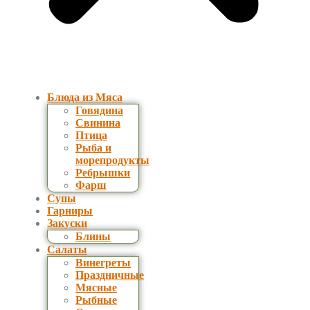
Блюда из Мяса
Говядина
Свинина
Птица
Рыба и
морепродукты
Ребрышки
Фарш
Супы
Гарниры
Закуски
Блины
Салаты
Винегреты
Праздничные
Мясные
Рыбные