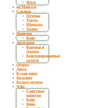
Фило
на Мангале
Сладкое
Печенье
Торты
Шоколад
Халва
Напитки
Кофе
Заготовки
Варенья и
Джемы
Консервированные
салаты
Огород
Диета
Кухни мира
Полезное
Калькуляторы
Wiki
Спиртные
напитки
Кофе
Вина