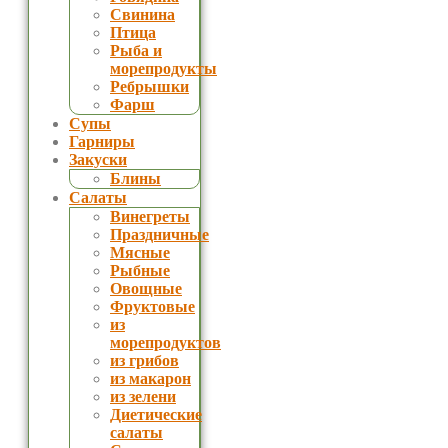
Свинина
Птица
Рыба и
морепродукты
Ребрышки
Фарш
Супы
Гарниры
Закуски
Блины
Салаты
Винегреты
Праздничные
Мясные
Рыбные
Овощные
Фруктовые
из
морепродуктов
из грибов
из макарон
из зелени
Диетические
салаты