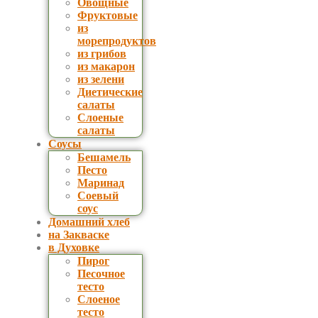
Овощные
Фруктовые
из
морепродуктов
из грибов
из макарон
из зелени
Диетические
салаты
Слоеные
салаты
Соусы
Бешамель
Песто
Маринад
Соевый
соус
Домашний хлеб
на Закваске
в Духовке
Пирог
Песочное
тесто
Слоеное
тесто