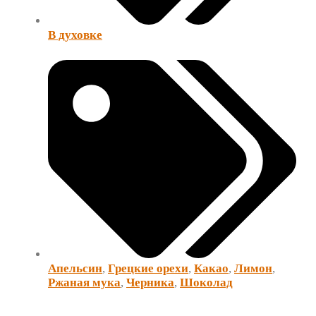
В духовке
Апельсин
,
Грецкие орехи
,
Какао
,
Лимон
,
Ржаная мука
,
Черника
,
Шоколад