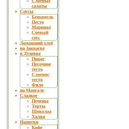
Слоеные
салаты
Соусы
Бешамель
Песто
Маринад
Соевый
соус
Домашний хлеб
на Закваске
в Духовке
Пирог
Песочное
тесто
Слоеное
тесто
Фило
на Мангале
Сладкое
Печенье
Торты
Шоколад
Халва
Напитки
Кофе