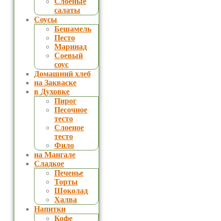
Слоеные
салаты
Соусы
Бешамель
Песто
Маринад
Соевый
соус
Домашний хлеб
на Закваске
в Духовке
Пирог
Песочное
тесто
Слоеное
тесто
Фило
на Мангале
Сладкое
Печенье
Торты
Шоколад
Халва
Напитки
Кофе