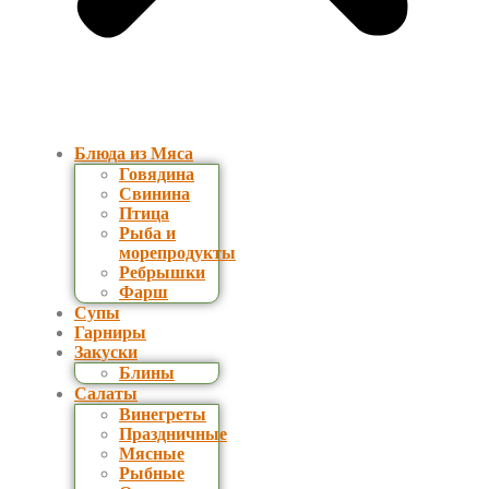
Блюда из Мяса
Говядина
Свинина
Птица
Рыба и
морепродукты
Ребрышки
Фарш
Супы
Гарниры
Закуски
Блины
Салаты
Винегреты
Праздничные
Мясные
Рыбные