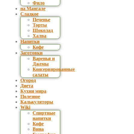
Фило
на Мангале
Сладкое
Печенье
Торты
Шоколад
Халва
Напитки
Кофе
Заготовки
Варенья и
Джемы
Консервированные
салаты
Огород
Диета
Кухни мира
Полезное
Калькуляторы
Wiki
Спиртные
напитки
Кофе
Вина