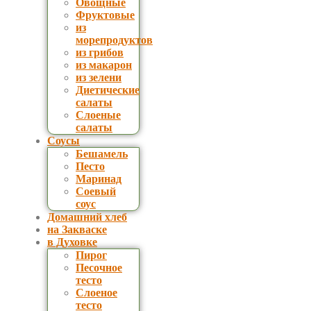
Овощные
Фруктовые
из
морепродуктов
из грибов
из макарон
из зелени
Диетические
салаты
Слоеные
салаты
Соусы
Бешамель
Песто
Маринад
Соевый
соус
Домашний хлеб
на Закваске
в Духовке
Пирог
Песочное
тесто
Слоеное
тесто