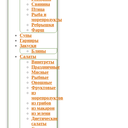
Свинина
Птица
Рыба и
морепродукты
Ребрышки
Фарш
Супы
Гарниры
Закуски
Блины
Салаты
Винегреты
Праздничные
Мясные
Рыбные
Овощные
Фруктовые
из
морепродуктов
из грибов
из макарон
из зелени
Диетические
салаты