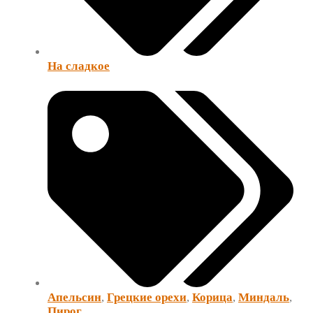
На сладкое
Апельсин
,
Грецкие орехи
,
Корица
,
Миндаль
,
Пирог