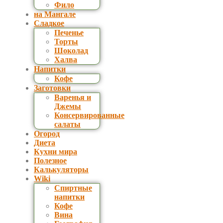
Фило
на Мангале
Сладкое
Печенье
Торты
Шоколад
Халва
Напитки
Кофе
Заготовки
Варенья и
Джемы
Консервированные
салаты
Огород
Диета
Кухни мира
Полезное
Калькуляторы
Wiki
Спиртные
напитки
Кофе
Вина