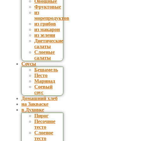
Овощные
Фруктовые
из
морепродуктов
из грибов
из макарон
из зелени
Диетические
салаты
Слоеные
салаты
Соусы
Бешамель
Песто
Маринад
Соевый
соус
Домашний хлеб
на Закваске
в Духовке
Пирог
Песочное
тесто
Слоеное
тесто