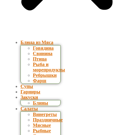
Блюда из Мяса
Говядина
Свинина
Птица
Рыба и
морепродукты
Ребрышки
Фарш
Супы
Гарниры
Закуски
Блины
Салаты
Винегреты
Праздничные
Мясные
Рыбные