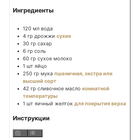
Ингредиенты
120
мл
вода
4
гр
дрожжи
сухие
30
гр
сахар
6
гр
соль
60
гр
сухое молоко
1
шт
яйцо
250
гр
мука
пшеничная, экстра или
высший сорт
42
гр
сливочное масло
комнатной
температуры
1
шт
яичный желток
для покрытия верха
Инструкции