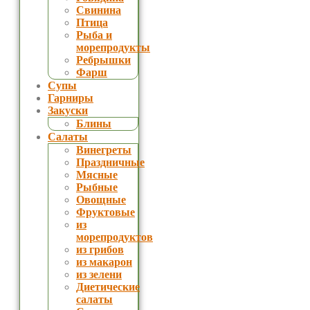
Свинина
Птица
Рыба и
морепродукты
Ребрышки
Фарш
Супы
Гарниры
Закуски
Блины
Салаты
Винегреты
Праздничные
Мясные
Рыбные
Овощные
Фруктовые
из
морепродуктов
из грибов
из макарон
из зелени
Диетические
салаты