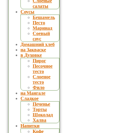
Слоеные
салаты
Соусы
Бешамель
Песто
Маринад
Соевый
соус
Домашний хлеб
на Закваске
в Духовке
Пирог
Песочное
тесто
Слоеное
тесто
Фило
на Мангале
Сладкое
Печенье
Торты
Шоколад
Халва
Напитки
Кофе