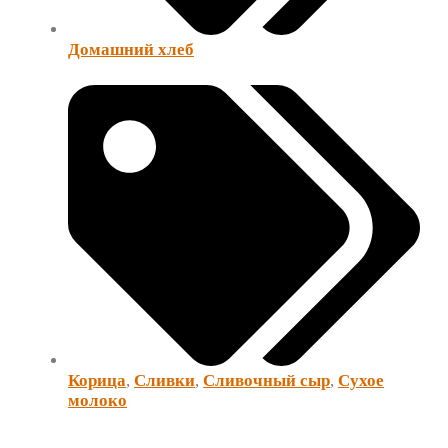
Домашний хлеб
Корица
,
Сливки
,
Сливочный сыр
,
Сухое
молоко