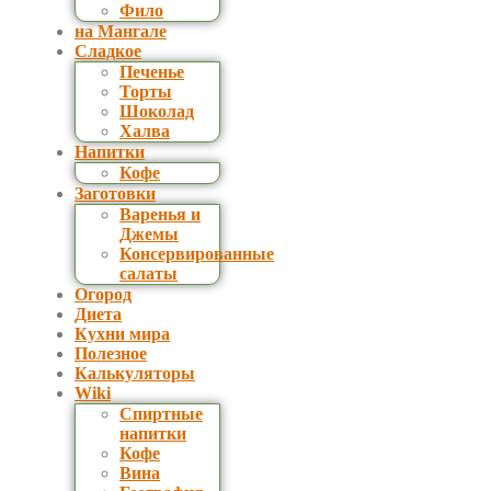
Фило
на Мангале
Сладкое
Печенье
Торты
Шоколад
Халва
Напитки
Кофе
Заготовки
Варенья и
Джемы
Консервированные
салаты
Огород
Диета
Кухни мира
Полезное
Калькуляторы
Wiki
Спиртные
напитки
Кофе
Вина