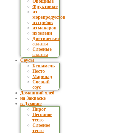
Овощные
Фруктовые
из
морепродуктов
из грибов
из макарон
из зелени
Диетические
салаты
Слоеные
салаты
Соусы
Бешамель
Песто
Маринад
Соевый
соус
Домашний хлеб
на Закваске
в Духовке
Пирог
Песочное
тесто
Слоеное
тесто