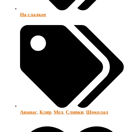
На сладкое
Ананас
,
Кляр
,
Мед
,
Сливки
,
Шоколад