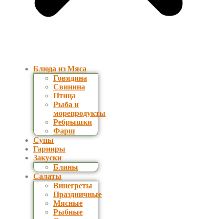
Блюда из Мяса
Говядина
Свинина
Птица
Рыба и
морепродукты
Ребрышки
Фарш
Супы
Гарниры
Закуски
Блины
Салаты
Винегреты
Праздничные
Мясные
Рыбные