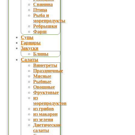
Свинина
Птица
Рыба и
морепродукты
Ребрышки
Фарш
Супы
Гарниры
Закуски
Блины
Салаты
Винегреты
Праздничные
Мясные
Рыбные
Овощные
Фруктовые
из
морепродуктов
из грибов
из макарон
из зелени
Диетические
салаты