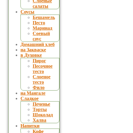
Слоеные
салаты
Соусы
Бешамель
Песто
Маринад
Соевый
соус
Домашний хлеб
на Закваске
в Духовке
Пирог
Песочное
тесто
Слоеное
тесто
Фило
на Мангале
Сладкое
Печенье
Торты
Шоколад
Халва
Напитки
Кофе