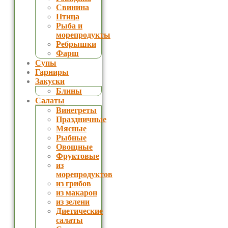
Свинина
Птица
Рыба и
морепродукты
Ребрышки
Фарш
Супы
Гарниры
Закуски
Блины
Салаты
Винегреты
Праздничные
Мясные
Рыбные
Овощные
Фруктовые
из
морепродуктов
из грибов
из макарон
из зелени
Диетические
салаты