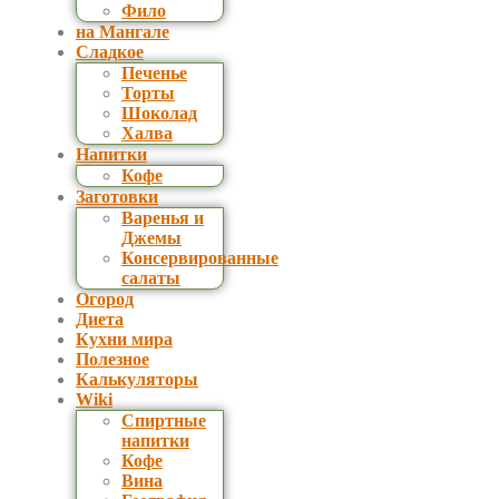
Фило
на Мангале
Сладкое
Печенье
Торты
Шоколад
Халва
Напитки
Кофе
Заготовки
Варенья и
Джемы
Консервированные
салаты
Огород
Диета
Кухни мира
Полезное
Калькуляторы
Wiki
Спиртные
напитки
Кофе
Вина