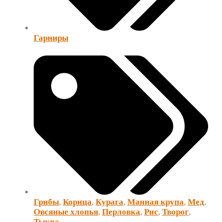
Гарниры
Грибы
,
Корица
,
Курага
,
Манная крупа
,
Мед
,
Овсяные хлопья
,
Перловка
,
Рис
,
Творог
,
Тыква