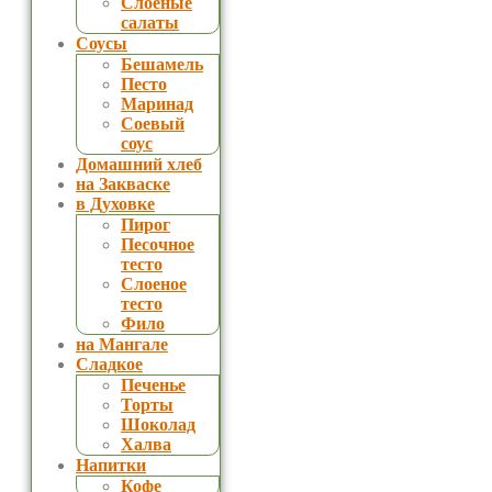
Слоеные
салаты
Соусы
Бешамель
Песто
Маринад
Соевый
соус
Домашний хлеб
на Закваске
в Духовке
Пирог
Песочное
тесто
Слоеное
тесто
Фило
на Мангале
Сладкое
Печенье
Торты
Шоколад
Халва
Напитки
Кофе