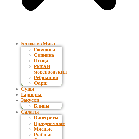
Блюда из Мяса
Говядина
Свинина
Птица
Рыба и
морепродукты
Ребрышки
Фарш
Супы
Гарниры
Закуски
Блины
Салаты
Винегреты
Праздничные
Мясные
Рыбные