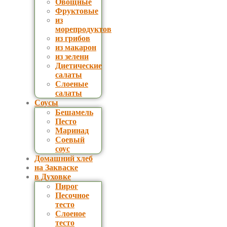
Овощные
Фруктовые
из
морепродуктов
из грибов
из макарон
из зелени
Диетические
салаты
Слоеные
салаты
Соусы
Бешамель
Песто
Маринад
Соевый
соус
Домашний хлеб
на Закваске
в Духовке
Пирог
Песочное
тесто
Слоеное
тесто