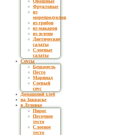
Овощные
Фруктовые
из
морепродуктов
из грибов
из макарон
из зелени
Диетические
салаты
Слоеные
салаты
Соусы
Бешамель
Песто
Маринад
Соевый
соус
Домашний хлеб
на Закваске
в Духовке
Пирог
Песочное
тесто
Слоеное
тесто