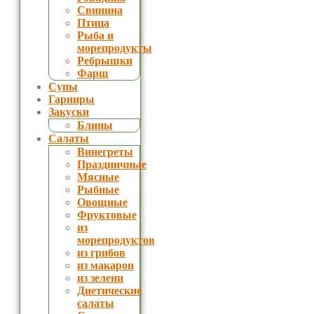
Свинина
Птица
Рыба и
морепродукты
Ребрышки
Фарш
Супы
Гарниры
Закуски
Блины
Салаты
Винегреты
Праздничные
Мясные
Рыбные
Овощные
Фруктовые
из
морепродуктов
из грибов
из макарон
из зелени
Диетические
салаты