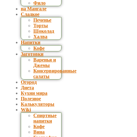
Фило
на Мангале
Сладкое
Печенье
Торты
Шоколад
Халва
Напитки
Кофе
Заготовки
Варенья и
Джемы
Консервированные
салаты
Огород
Диета
Кухни мира
Полезное
Калькуляторы
Wiki
Спиртные
напитки
Кофе
Вина