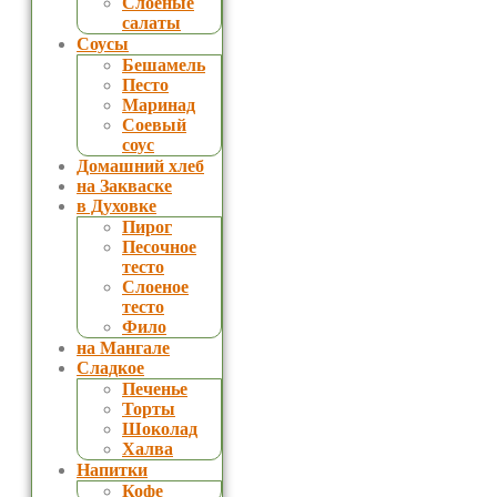
Слоеные
салаты
Соусы
Бешамель
Песто
Маринад
Соевый
соус
Домашний хлеб
на Закваске
в Духовке
Пирог
Песочное
тесто
Слоеное
тесто
Фило
на Мангале
Сладкое
Печенье
Торты
Шоколад
Халва
Напитки
Кофе