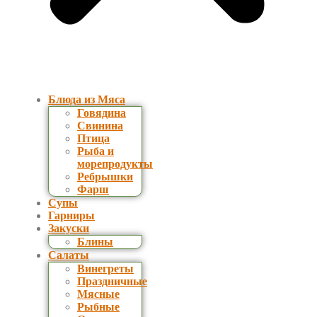
Блюда из Мяса
Говядина
Свинина
Птица
Рыба и
морепродукты
Ребрышки
Фарш
Супы
Гарниры
Закуски
Блины
Салаты
Винегреты
Праздничные
Мясные
Рыбные