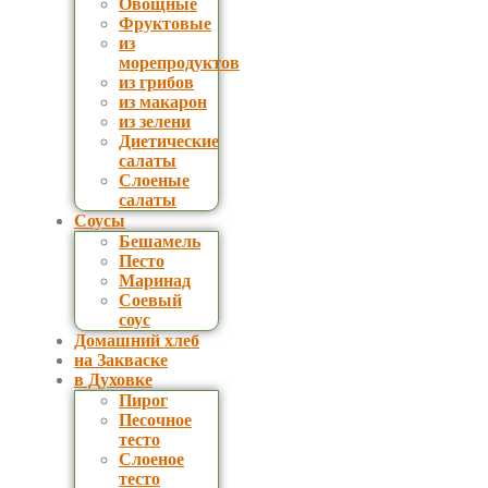
Овощные
Фруктовые
из
морепродуктов
из грибов
из макарон
из зелени
Диетические
салаты
Слоеные
салаты
Соусы
Бешамель
Песто
Маринад
Соевый
соус
Домашний хлеб
на Закваске
в Духовке
Пирог
Песочное
тесто
Слоеное
тесто