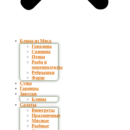
Блюда из Мяса
Говядина
Свинина
Птица
Рыба и
морепродукты
Ребрышки
Фарш
Супы
Гарниры
Закуски
Блины
Салаты
Винегреты
Праздничные
Мясные
Рыбные