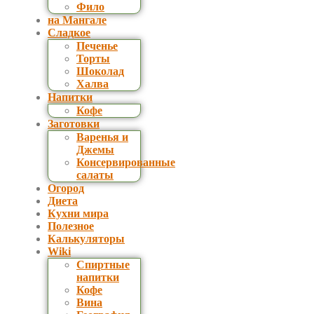
Фило
на Мангале
Сладкое
Печенье
Торты
Шоколад
Халва
Напитки
Кофе
Заготовки
Варенья и
Джемы
Консервированные
салаты
Огород
Диета
Кухни мира
Полезное
Калькуляторы
Wiki
Спиртные
напитки
Кофе
Вина