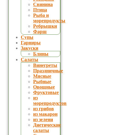
Свинина
Птица
Рыба и
морепродукты
Ребрышки
Фарш
Супы
Гарниры
Закуски
Блины
Салаты
Винегреты
Праздничные
Мясные
Рыбные
Овощные
Фруктовые
из
морепродуктов
из грибов
из макарон
из зелени
Диетические
салаты