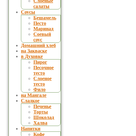
Слоеные
салаты
Соусы
Бешамель
Песто
Маринад
Соевый
соус
Домашний хлеб
на Закваске
в Духовке
Пирог
Песочное
тесто
Слоеное
тесто
Фило
на Мангале
Сладкое
Печенье
Торты
Шоколад
Халва
Напитки
Кофе