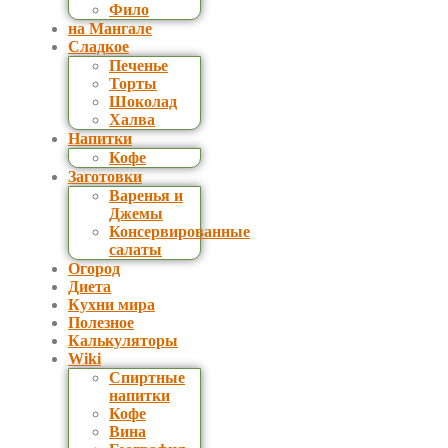
Фило
на Мангале
Сладкое
Печенье
Торты
Шоколад
Халва
Напитки
Кофе
Заготовки
Варенья и
Джемы
Консервированные
салаты
Огород
Диета
Кухни мира
Полезное
Калькуляторы
Wiki
Спиртные
напитки
Кофе
Вина