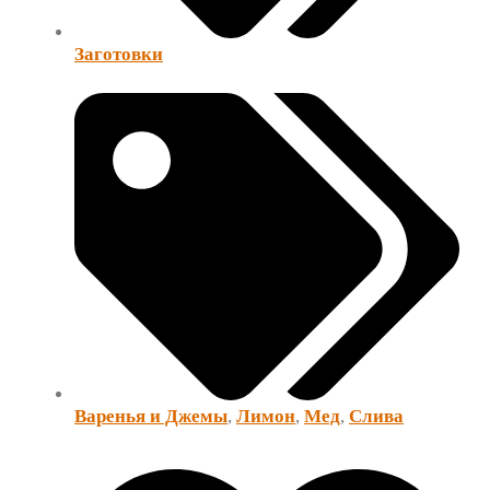
Заготовки
Варенья и Джемы
,
Лимон
,
Мед
,
Слива