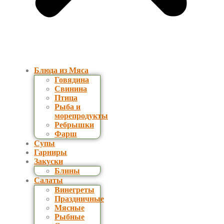
Блюда из Мяса
Говядина
Свинина
Птица
Рыба и
морепродукты
Ребрышки
Фарш
Супы
Гарниры
Закуски
Блины
Салаты
Винегреты
Праздничные
Мясные
Рыбные