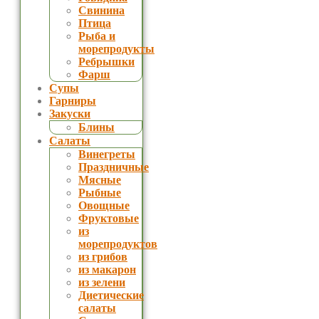
Свинина
Птица
Рыба и
морепродукты
Ребрышки
Фарш
Супы
Гарниры
Закуски
Блины
Салаты
Винегреты
Праздничные
Мясные
Рыбные
Овощные
Фруктовые
из
морепродуктов
из грибов
из макарон
из зелени
Диетические
салаты