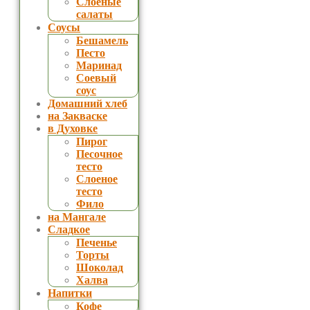
Слоеные
салаты
Соусы
Бешамель
Песто
Маринад
Соевый
соус
Домашний хлеб
на Закваске
в Духовке
Пирог
Песочное
тесто
Слоеное
тесто
Фило
на Мангале
Сладкое
Печенье
Торты
Шоколад
Халва
Напитки
Кофе