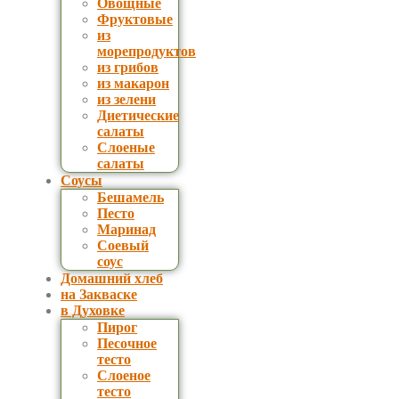
Овощные
Фруктовые
из
морепродуктов
из грибов
из макарон
из зелени
Диетические
салаты
Слоеные
салаты
Соусы
Бешамель
Песто
Маринад
Соевый
соус
Домашний хлеб
на Закваске
в Духовке
Пирог
Песочное
тесто
Слоеное
тесто