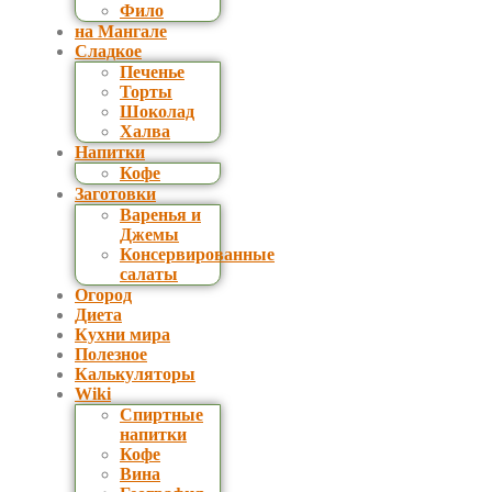
Фило
на Мангале
Сладкое
Печенье
Торты
Шоколад
Халва
Напитки
Кофе
Заготовки
Варенья и
Джемы
Консервированные
салаты
Огород
Диета
Кухни мира
Полезное
Калькуляторы
Wiki
Спиртные
напитки
Кофе
Вина