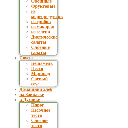
Овощные
Фруктовые
из
морепродуктов
из грибов
из макарон
из зелени
Диетические
салаты
Слоеные
салаты
Соусы
Бешамель
Песто
Маринад
Соевый
соус
Домашний хлеб
на Закваске
в Духовке
Пирог
Песочное
тесто
Слоеное
тесто