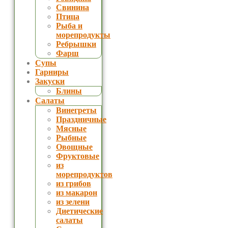
Свинина
Птица
Рыба и
морепродукты
Ребрышки
Фарш
Супы
Гарниры
Закуски
Блины
Салаты
Винегреты
Праздничные
Мясные
Рыбные
Овощные
Фруктовые
из
морепродуктов
из грибов
из макарон
из зелени
Диетические
салаты