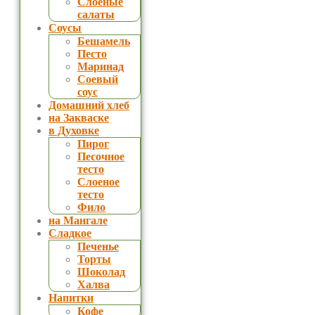
Слоеные
салаты
Соусы
Бешамель
Песто
Маринад
Соевый
соус
Домашний хлеб
на Закваске
в Духовке
Пирог
Песочное
тесто
Слоеное
тесто
Фило
на Мангале
Сладкое
Печенье
Торты
Шоколад
Халва
Напитки
Кофе