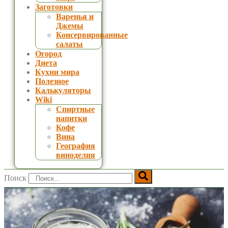
Заготовки
Варенья и
Джемы
Консервированные
салаты
Огород
Диета
Кухни мира
Полезное
Калькуляторы
Wiki
Спиртные
напитки
Кофе
Вина
География
виноделия
Поиск