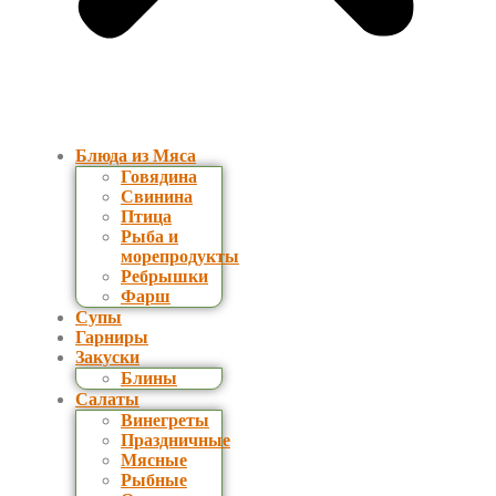
Блюда из Мяса
Говядина
Свинина
Птица
Рыба и
морепродукты
Ребрышки
Фарш
Супы
Гарниры
Закуски
Блины
Салаты
Винегреты
Праздничные
Мясные
Рыбные