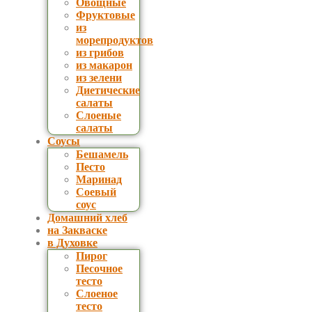
Овощные
Фруктовые
из
морепродуктов
из грибов
из макарон
из зелени
Диетические
салаты
Слоеные
салаты
Соусы
Бешамель
Песто
Маринад
Соевый
соус
Домашний хлеб
на Закваске
в Духовке
Пирог
Песочное
тесто
Слоеное
тесто