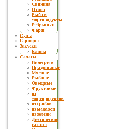
Свинина
Птица
Рыба и
морепродукты
Ребрышки
Фарш
Супы
Гарниры
Закуски
Блины
Салаты
Винегреты
Праздничные
Мясные
Рыбные
Овощные
Фруктовые
из
морепродуктов
из грибов
из макарон
из зелени
Диетические
салаты