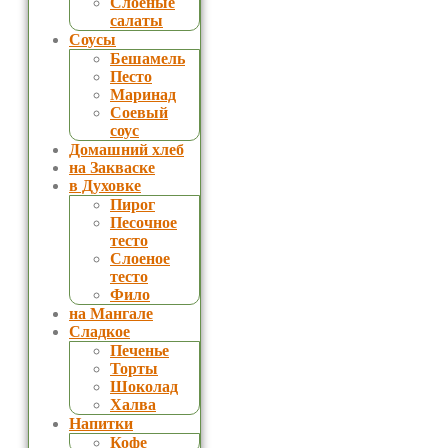
Слоеные
салаты
Соусы
Бешамель
Песто
Маринад
Соевый
соус
Домашний хлеб
на Закваске
в Духовке
Пирог
Песочное
тесто
Слоеное
тесто
Фило
на Мангале
Сладкое
Печенье
Торты
Шоколад
Халва
Напитки
Кофе