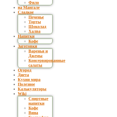
Фило
на Мангале
Сладкое
Печенье
Торты
Шоколад
Халва
Напитки
Кофе
Заготовки
Варенья и
Джемы
Консервированные
салаты
Огород
Диета
Кухни мира
Полезное
Калькуляторы
Wiki
Спиртные
напитки
Кофе
Вина