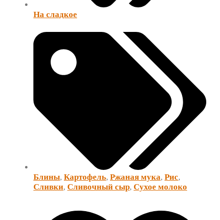
На сладкое
Блины
,
Картофель
,
Ржаная мука
,
Рис
,
Сливки
,
Сливочный сыр
,
Сухое молоко