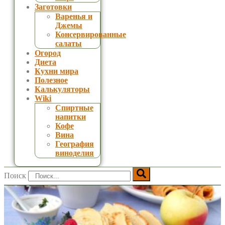
Заготовки
Варенья и
Джемы
Консервированные
салаты
Огород
Диета
Кухни мира
Полезное
Калькуляторы
Wiki
Спиртные
напитки
Кофе
Вина
География
виноделия
Поиск