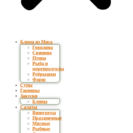
Блюда из Мяса
Говядина
Свинина
Птица
Рыба и
морепродукты
Ребрышки
Фарш
Супы
Гарниры
Закуски
Блины
Салаты
Винегреты
Праздничные
Мясные
Рыбные