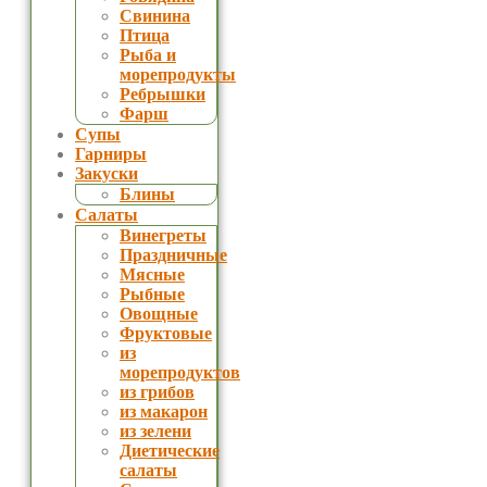
Свинина
Птица
Рыба и
морепродукты
Ребрышки
Фарш
Супы
Гарниры
Закуски
Блины
Салаты
Винегреты
Праздничные
Мясные
Рыбные
Овощные
Фруктовые
из
морепродуктов
из грибов
из макарон
из зелени
Диетические
салаты