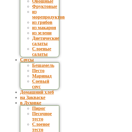
Овощные
Фруктовые
из
морепродуктов
из грибов
из макарон
из зелени
Диетические
салаты
Слоеные
салаты
Соусы
Бешамель
Песто
Маринад
Соевый
соус
Домашний хлеб
на Закваске
в Духовке
Пирог
Песочное
тесто
Слоеное
тесто