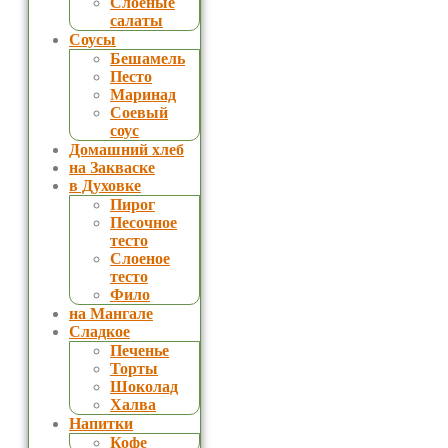
Слоеные
салаты
Соусы
Бешамель
Песто
Маринад
Соевый
соус
Домашний хлеб
на Закваске
в Духовке
Пирог
Песочное
тесто
Слоеное
тесто
Фило
на Мангале
Сладкое
Печенье
Торты
Шоколад
Халва
Напитки
Кофе