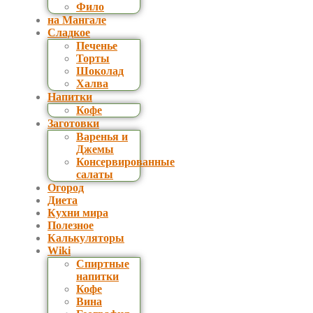
Фило
на Мангале
Сладкое
Печенье
Торты
Шоколад
Халва
Напитки
Кофе
Заготовки
Варенья и
Джемы
Консервированные
салаты
Огород
Диета
Кухни мира
Полезное
Калькуляторы
Wiki
Спиртные
напитки
Кофе
Вина