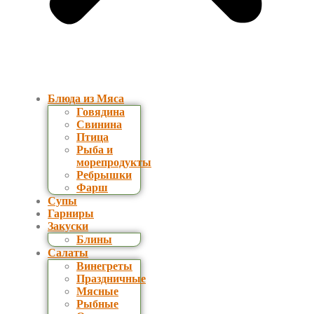
Блюда из Мяса
Говядина
Свинина
Птица
Рыба и
морепродукты
Ребрышки
Фарш
Супы
Гарниры
Закуски
Блины
Салаты
Винегреты
Праздничные
Мясные
Рыбные