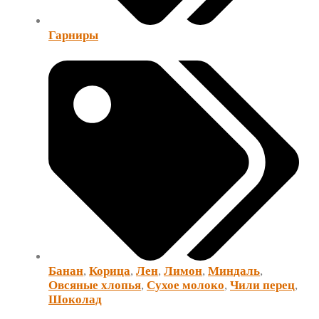
Гарниры
Банан
,
Корица
,
Лен
,
Лимон
,
Миндаль
,
Овсяные хлопья
,
Сухое молоко
,
Чили перец
,
Шоколад