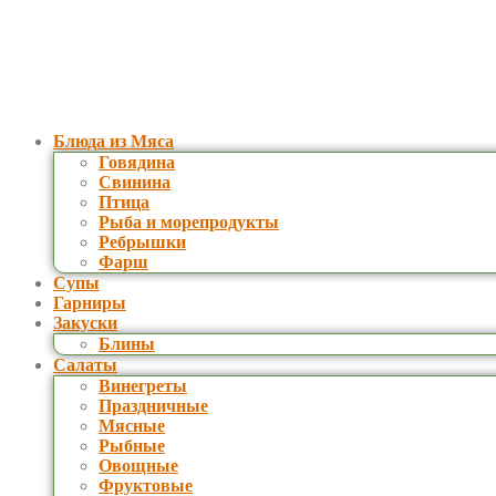
Блюда из Мяса
Говядина
Свинина
Птица
Рыба и морепродукты
Ребрышки
Фарш
Супы
Гарниры
Закуски
Блины
Салаты
Винегреты
Праздничные
Мясные
Рыбные
Овощные
Фруктовые