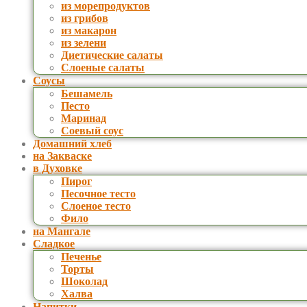
из морепродуктов
из грибов
из макарон
из зелени
Диетические салаты
Слоеные салаты
Соусы
Бешамель
Песто
Маринад
Соевый соус
Домашний хлеб
на Закваске
в Духовке
Пирог
Песочное тесто
Слоеное тесто
Фило
на Мангале
Сладкое
Печенье
Торты
Шоколад
Халва
Напитки