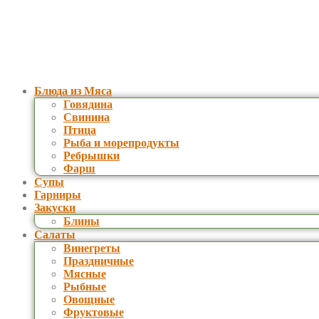
Блюда из Мяса
Говядина
Свинина
Птица
Рыба и морепродукты
Ребрышки
Фарш
Супы
Гарниры
Закуски
Блины
Салаты
Винегреты
Праздничные
Мясные
Рыбные
Овощные
Фруктовые