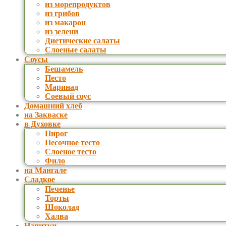
из морепродуктов
из грибов
из макарон
из зелени
Диетические салаты
Слоеные салаты
Соусы
Бешамель
Песто
Маринад
Соевый соус
Домашний хлеб
на Закваске
в Духовке
Пирог
Песочное тесто
Слоеное тесто
Фило
на Мангале
Сладкое
Печенье
Торты
Шоколад
Халва
Напитки